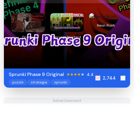
Neon Rush
Granny
Sprunki Mustard
Phase 2
Sprunki Phase 9 Original
4.4
2,744
puzzle
strategia
sprunki
Advertisement