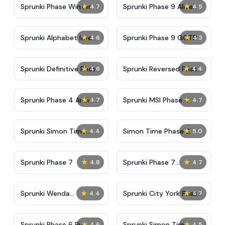
★
★
Sprunki Phase Winter
Sprunki Phase 9 Alive
4.7
4.5
And Malediction
★
★
Sprunki Alphabet lore
Sprunki Phase 9 GGTP
4.6
4.3
Arabic Phase 3
★
★
Sprunki Definitive Phase
Sprunki Reversed Phase
4.6
4.4
9 New
3 Definitive
★
★
Sprunki Phase 4 Anti-
Sprunki MSI Phase 4
4.7
4.7
Shifted
★
★
Sprunki Simon Time
Simon Time Phase 2
4.4
5.0
Phase 2
★
★
Sprunki Phase 7
Sprunki Phase 7
4.8
4.7
Definitive (Fanmade)
★
★
Sprunki Wenda
Sprunki City York Phase
4.4
4.7
Treatment Phase 40
2
★
★
Sprunki Phase 6 But
Sprunki Simon Time
4.6
4.5