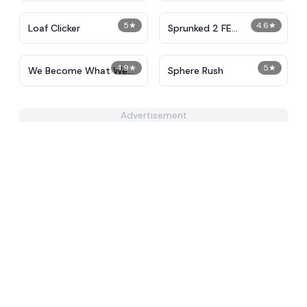
5
★
4.6
★
Loaf Clicker
Sprunked 2 FE
Christmas
4.9
★
5
★
We Become What We
Sphere Rush
Behold
Advertisement