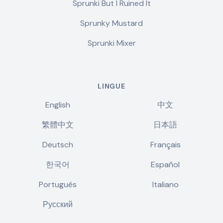
Sprunki But I Ruined It
Sprunky Mustard
Sprunki Mixer
LINGUE
English
中文
繁體中文
日本語
Deutsch
Français
한국어
Español
Português
Italiano
Русский