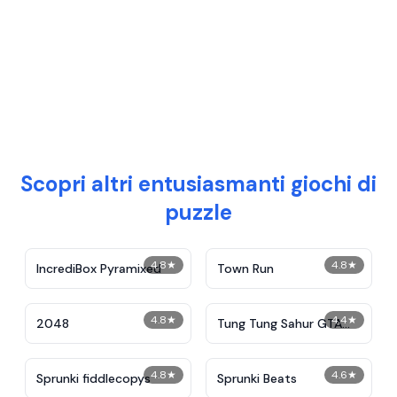
Scopri altri entusiasmanti giochi di
puzzle
4.8
★
4.8
★
IncrediBox Pyramixed
Town Run
4.8
★
4.4
★
2048
Tung Tung Sahur GTA
Miami
4.8
★
4.6
★
Sprunki fiddlecopys
Sprunki Beats