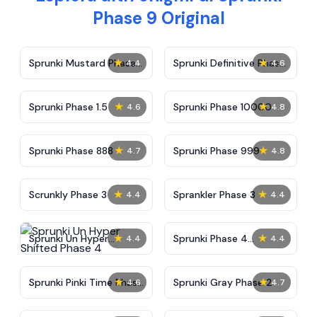
Phase 9 Original
★
★
Sprunki Mustard Phase
Sprunki Definitive Phase
4.4
4.6
2
7
★
★
Sprunki Phase 1.5
Sprunki Phase 10000
4.6
4.8
★
★
Sprunki Phase 888
Sprunki Phase 999
4.7
4.8
★
★
Scrunkly Phase 3
Sprankler Phase 3
4.4
4.4
★
★
Sprunki Un Hyper
Sprunki Phase 4
4.4
4.4
Shifted Phase 4
Alternate Edition
★
★
Sprunki Pinki Time Phase
Sprunki Gray Phase 2
4.6
4.7
3