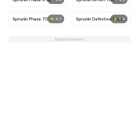
Alive
PHASE 3
★
★
Sprunki Phase 70
Sprunki Definitive Phase
4.7
4.4
8
Advertisement