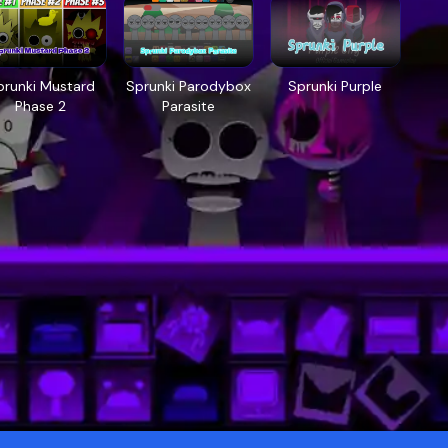
prunki Mustard
Sprunki Parodybox
Sprunki Purple
Phase 2
Parasite