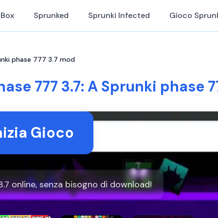
iBox
Sprunked
Sprunki Infected
Gioco Sprun
runki phase 777 3.7 mod
hase 777 3.7: A Sprunki phase 7
nizia Gioco
.7 online, senza bisogno di download!