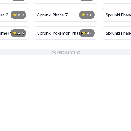
Definitive
Shifted
★
★
se 2
Sprunki Phase 7
Sprunki Phase
5.0
4.8
(Fanmade)
★
★
Time PHASE 3
Sprunki Pokemon Phase 4
Sprunki Pha
4.5
4.3
Advertisement