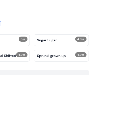
i
5
★
4.6
★
Sugar Sugar
4.9
★
4.9
★
al Shifted
Sprunki grown up