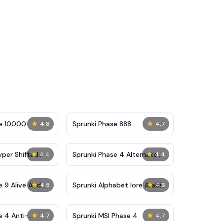
★
★
se 10000
Sprunki Phase 888
4.8
4.7
★
★
yper Shifted
Sprunki Phase 4 Alternate
4.4
4.4
Edition
★
★
e 9 Alive And
Sprunki Alphabet lore Arabic
4.5
4.6
Phase 3
★
★
e 4 Anti-
Sprunki MSI Phase 4
4.7
4.7