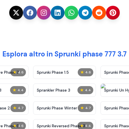
Esplora altro in Sprunki phase 777 3.7
★
★
ve Phase 7
Sprunki Phase 1.5
Sprunki Pha
4.6
4.6
★
★
3
Sprankler Phase 3
Sprunki Un H
4.4
4.4
Phase 4
★
★
ase 2
Sprunki Phase Winter
Sprunki Phas
4.7
4.7
Malediction
★
★
ve Phase 9
Sprunki Reversed Phase 3
Sprunki Phas
4.6
4.4