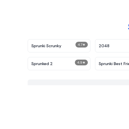
4.7
★
Sprunki Scrunky
2048
4.9
★
Sprunked 2
Sprunki Best Fr
Slaughter