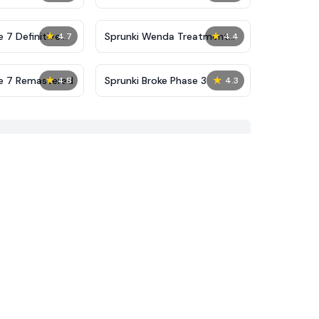
★
★
 7 Definitive
Sprunki Wenda Treatment
4.7
4.4
Phase 40
★
★
se 7 Remastered
Sprunki Broke Phase 3
4.8
4.3