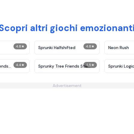
Scopri altri giochi emozionant
4.8
★
4.8
★
Sprunki Halfshifted
Neon Rush
4.4
★
4.5
★
iends
Sprunky Tree Friends Still
Sprunki Logic
Alive​
Advertisement