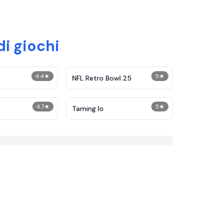
di giochi
4.4
★
5
★
NFL Retro Bowl 25
4.7
★
5
★
Taming Io