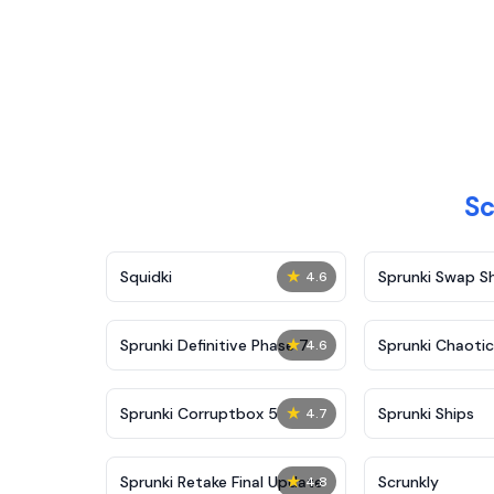
Sc
★
Squidki
Sprunki Swap 
4.6
★
Sprunki Definitive Phase 7
Sprunki Chaoti
4.6
★
Sprunki Corruptbox 5
Sprunki Ships
4.7
★
Sprunki Retake Final Update
Scrunkly
4.8