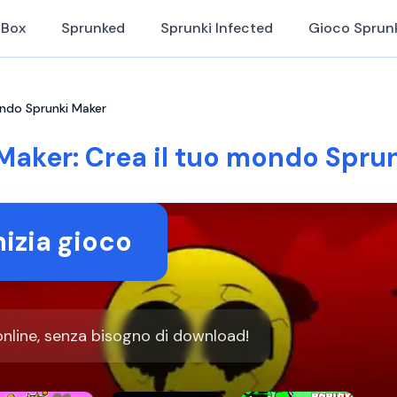
iBox
Sprunked
Sprunki Infected
Gioco Sprun
ondo Sprunki Maker
Maker: Crea il tuo mondo Spru
nizia gioco
nline, senza bisogno di download!