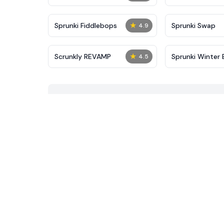
★
Sprunki Fiddlebops
Sprunki Swap
4.9
★
Scrunkly REVAMP
Sprunki Winter 
4.5