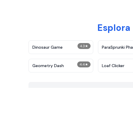
Esplora 
4.3
★
Dinosaur Game
ParaSprunki Pha
4.4
★
Geometry Dash
Loaf Clicker