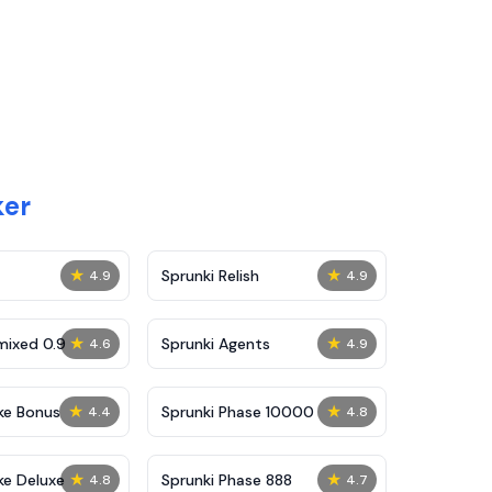
ker
★
★
Sprunki Relish
4.9
4.9
★
★
mixed 0.9
Sprunki Agents
4.6
4.9
★
★
ke Bonus
Sprunki Phase 10000
4.4
4.8
★
★
ke Deluxe
Sprunki Phase 888
4.8
4.7