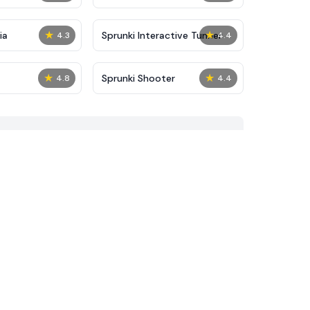
★
★
ia
Sprunki Interactive Tunner
4.3
4.4
★
★
Sprunki Shooter
4.8
4.4