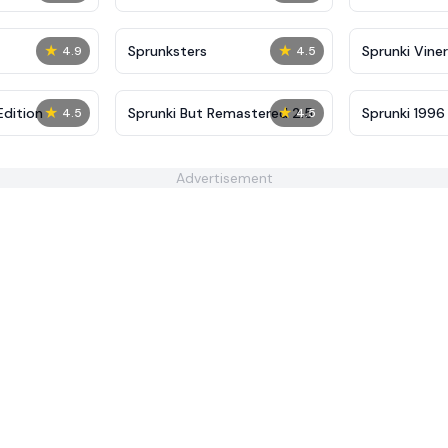
★
★
Sprunksters
Sprunki Viner
4.9
4.5
★
★
Edition
Sprunki But Remastered 2.5
Sprunki 1996
4.5
4.5
Advertisement