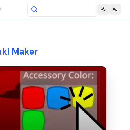
ki
Toggle theme
Change 
nki Maker