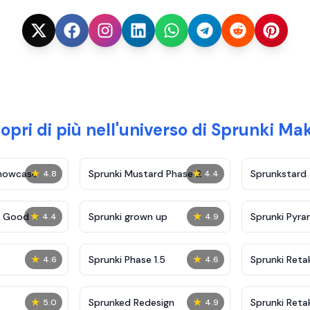
opri di più nell'universo di Sprunki Ma
★
★
Showcase
Sprunki Mustard Phase 2
Sprunkstard
4.8
4.4
★
★
c Good
Sprunki grown up
Sprunki Pyra
4.4
4.9
★
★
Sprunki Phase 1.5
Sprunki Reta
4.6
4.6
★
★
Sprunked Redesign
Sprunki Reta
5.0
4.9