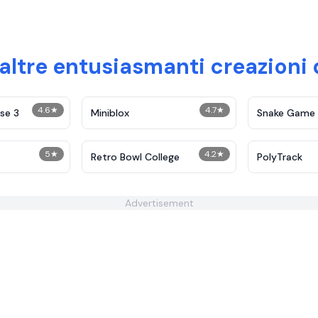
altre entusiasmanti creazioni 
4.6
★
4.7
★
se 3
Miniblox
Snake Game
5
★
4.2
★
Retro Bowl College
PolyTrack
Advertisement