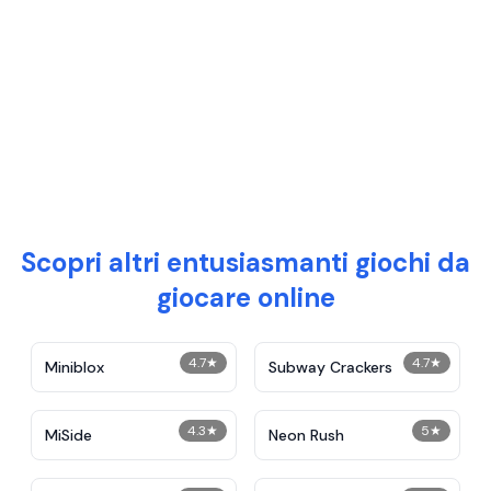
Scopri altri entusiasmanti giochi da
giocare online
4.7
★
4.7
★
Miniblox
Subway Crackers
4.3
★
5
★
MiSide
Neon Rush