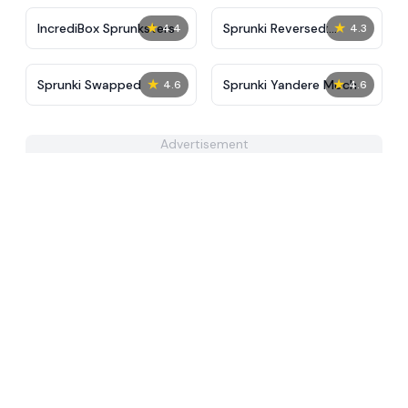
★
★
IncrediBox Sprunksters
Sprunki Reversed:
4.4
4.3
Reupload!
★
★
Sprunki Swapped
Sprunki Yandere Moch
4.6
4.6
Advertisement