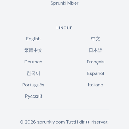
Sprunki Mixer
LINGUE
English
中文
繁體中文
日本語
Deutsch
Français
한국어
Español
Português
Italiano
Русский
©
2026
sprunkiy.com
Tutti i diritti riservati.