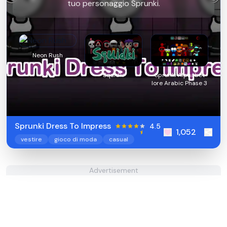
tuo personaggio Sprunki.
Neon Rush
Squidki
Sprunki Alphabet
lore Arabic Phase 3
Sprunki Dress To Impress
4.5
1,052
vestire
gioco di moda
casual
Advertisement