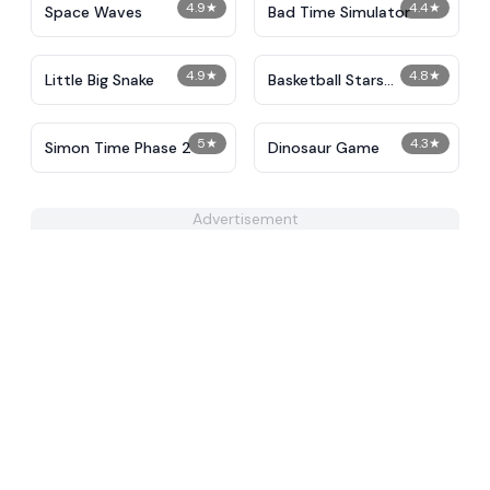
4.9
★
4.4
★
Space Waves
Bad Time Simulator
4.9
★
4.8
★
Little Big Snake
Basketball Stars
Unblocked
5
★
4.3
★
Simon Time Phase 2
Dinosaur Game
Advertisement