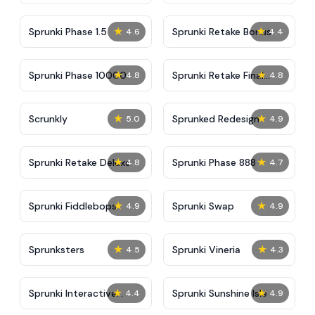
★
★
Sprunki Phase 1.5
Sprunki Retake Bonus
4.6
4.4
★
★
Sprunki Phase 10000
Sprunki Retake Final
4.8
4.8
Update
★
★
Scrunkly
Sprunked Redesign
5.0
4.9
★
★
Sprunki Retake Deluxe
Sprunki Phase 888
4.8
4.7
★
★
Sprunki Fiddlebops
Sprunki Swap
4.9
4.9
★
★
Sprunksters
Sprunki Vineria
4.5
4.3
★
★
Sprunki Interactive
Sprunki Sunshine Isle
4.4
4.9
Tunner