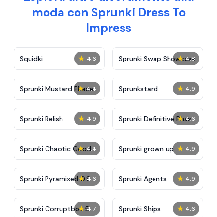
moda con Sprunki Dress To
Impress
★
★
Squidki
Sprunki Swap Showcase
4.6
4.8
★
★
Sprunki Mustard Phase
Sprunkstard
4.4
4.9
2
★
★
Sprunki Relish
Sprunki Definitive Phase
4.9
4.6
7
★
★
Sprunki Chaotic Good
Sprunki grown up
4.4
4.9
★
★
Sprunki Pyramixed 0.9
Sprunki Agents
4.6
4.9
★
★
Sprunki Corruptbox 5
Sprunki Ships
4.7
4.6