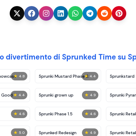
ro divertimento di Sprunked Time su S
★
★
Showcase
Sprunki Mustard Phase 2
Sprunkstard
4.8
4.4
★
★
c Good
Sprunki grown up
Sprunki Pyra
4.4
4.9
★
★
Sprunki Phase 1.5
Sprunki Reta
4.6
4.6
★
★
Sprunked Redesign
Sprunki Reta
5.0
4.9