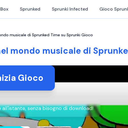
iBox
Sprunked
Sprunki Infected
Gioco Sprun
ondo musicale di Sprunked Time su Sprunki Gioco
nel mondo musicale di Sprunk
nizia Gioco
all'istante, senza bisogno di download!