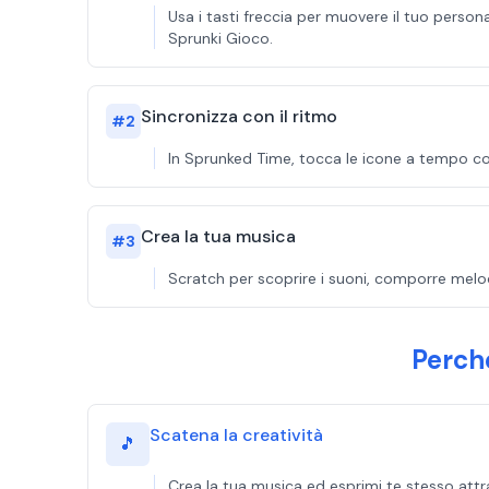
Usa i tasti freccia per muovere il tuo persona
Sprunki Gioco.
Sincronizza con il ritmo
#
2
In Sprunked Time, tocca le icone a tempo con
Crea la tua musica
#
3
Scratch per scoprire i suoni, comporre melod
Perch
Scatena la creatività
🎵
Crea la tua musica ed esprimi te stesso attr