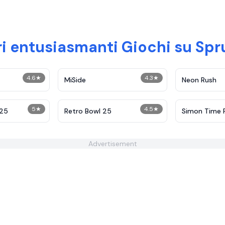
ri entusiasmanti Giochi su Sp
4.6
★
4.3
★
MiSide
Neon Rush
5
★
4.5
★
 25
Retro Bowl 25
Simon Time 
Advertisement