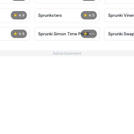
★
★
Sprunksters
Sprunki Viner
4.9
4.5
★
★
Sprunki Simon Time PHASE 3
Sprunki Swa
4.5
4.5
Advertisement