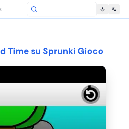
ki
Toggle theme
Change 
ed Time su Sprunki Gioco