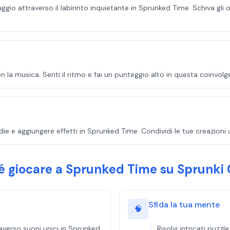
ggio attraverso il labirinto inquietante in Sprunked Time. Schiva gli 
 la musica. Senti il ritmo e fai un punteggio alto in questa coinvol
ie e aggiungere effetti in Sprunked Time. Condividi le tue creazioni
é giocare a Sprunked Time su Sprunki 
Sfida la tua mente
🧠
averso suoni unici in Sprunked
Risolvi intricati puzz