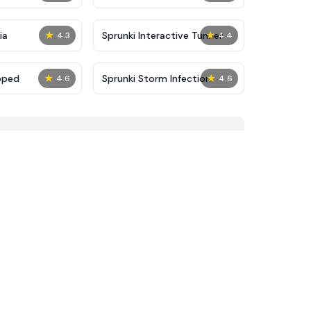
★
★
ia
Sprunki Interactive Tunner
4.3
4.4
★
★
pped
Sprunki Storm Infection
4.6
4.6