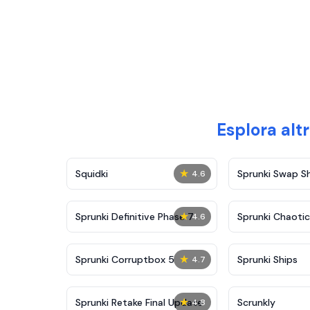
Esplora alt
★
Squidki
Sprunki Swap 
4.6
★
Sprunki Definitive Phase 7
Sprunki Chaoti
4.6
★
Sprunki Corruptbox 5
Sprunki Ships
4.7
★
Sprunki Retake Final Update
Scrunkly
4.8