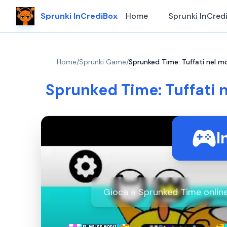
Sprunki InCrediBox
Home
Sprunki InCred
Home
/
Sprunki Game
/
Sprunked Time: Tuffati nel m
Sprunked Time: Tuffati 
I
Gioca a Sprunked Time online 