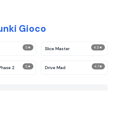
runki Gioco
5
★
4.5
★
Slice Master
5
★
4.7
★
Phase 2
Drive Mad