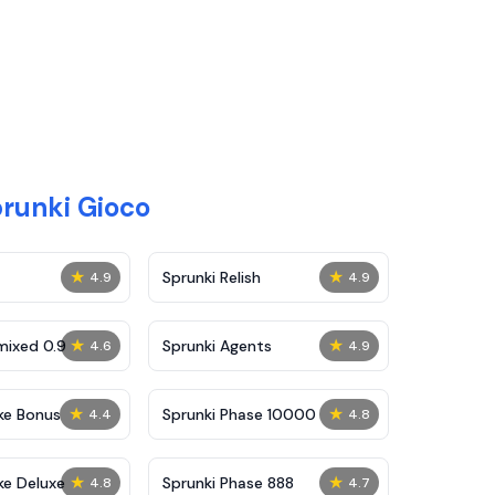
prunki Gioco
★
★
Sprunki Relish
4.9
4.9
★
★
mixed 0.9
Sprunki Agents
4.6
4.9
★
★
ke Bonus
Sprunki Phase 10000
4.4
4.8
★
★
ke Deluxe
Sprunki Phase 888
4.8
4.7