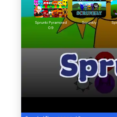
Sprunki Pyramixed
Scrunkly
Spr
0.9