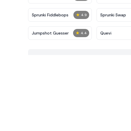
★
Sprunki Fiddlebops
Sprunki Swap
4.9
★
Jumpshot Guesser
Quevi
4.4