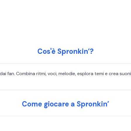
Cos'è Spronkin’?
ai fan. Combina ritmi, voci, melodie, esplora temi e crea suoni
Come giocare a Spronkin’