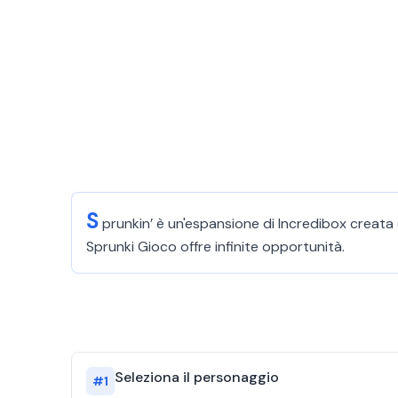
S
prunkin’ è un'espansione di Incredibox creata d
Sprunki Gioco offre infinite opportunità.
Seleziona il personaggio
#
1