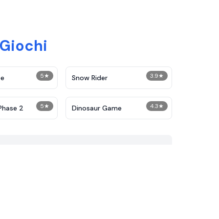
 Giochi
5
★
3.9
★
pe
Snow Rider
5
★
4.3
★
Phase 2
Dinosaur Game