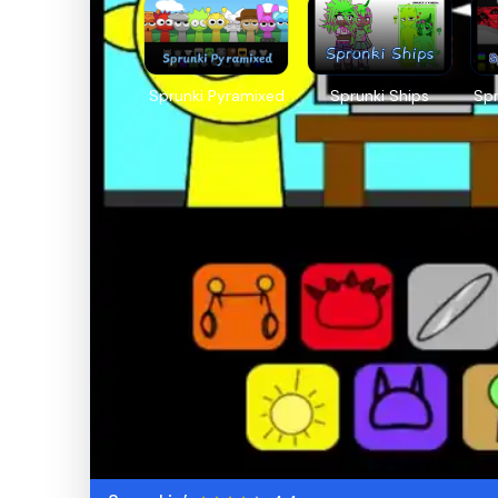
Sprunki Pyramixed
Sprunki Ships
Sp