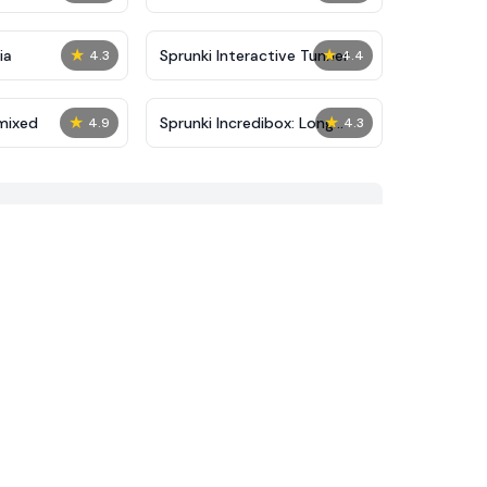
★
★
ia
Sprunki Interactive Tunner
4.3
4.4
★
★
mixed
Sprunki Incredibox: Long
4.9
4.3
Hand