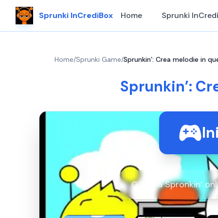
Sprunki InCrediBox
Home
Sprunki InCred
Home
/
Sprunki Game
/
Sprunkin’: Crea melodie in q
Sprunkin’: Cr
In
Gioca a Spronkin’ onl