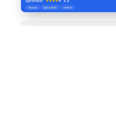
Spronkin’
4.4
music
Sprunkin’
remix