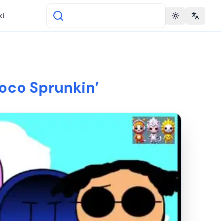
ki
Toggle theme
Change 
ioco Sprunkin’