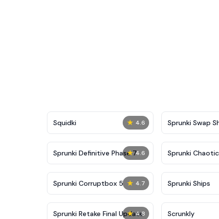
★
Squidki
Sprunki Swap 
4.6
★
Sprunki Definitive Phase 7
Sprunki Chaoti
4.6
★
Sprunki Corruptbox 5
Sprunki Ships
4.7
★
Sprunki Retake Final Update
Scrunkly
4.8