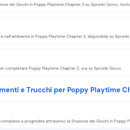
zione dei Giochi in Poppy Playtime Chapter 2 su Sprunki Gioco, risolv
are nell'ambiente in Poppy Playtime Chapter 2, disponibile su Sprunki
eno per completare Poppy Playtime Chapter 2, ora su Sprunki Gioco.
menti e Trucchi per Poppy Playtime C
 complessi e progredire attraverso la Stazione dei Giochi in Poppy P