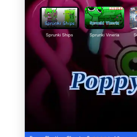
Sprunki Ships
Sprunki Vineria
S