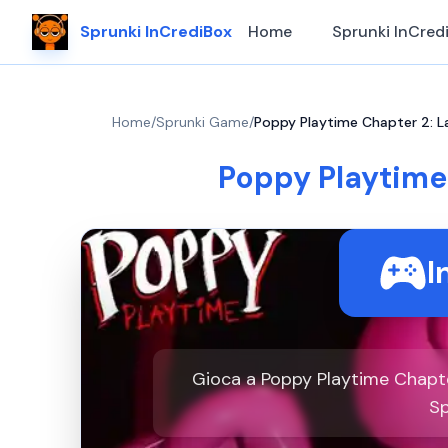
Sprunki InCrediBox
Home
Sprunki InCred
Home
/
Sprunki Game
/
Poppy Playtime Chapter 2: La 
Poppy Playtime 
I
Gioca a Poppy Playtime Chapter
Sp