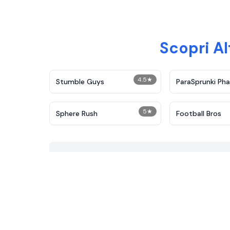
Scopri Al
4.5
★
Stumble Guys
ParaSprunki Pha
5
★
Sphere Rush
Football Bros