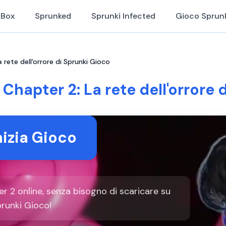
iBox
Sprunked
Sprunki Infected
Gioco Sprun
rete dell'orrore di Sprunki Gioco
Chapter 2: La rete dell'orrore 
nizia Gioco
 2 online, senza bisogno di scaricare su
runki Gioco!