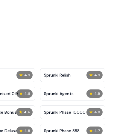
★
★
Sprunki Relish
4.9
4.9
★
★
mixed 0.9
Sprunki Agents
4.6
4.9
★
★
ke Bonus
Sprunki Phase 10000
4.4
4.8
★
★
ke Deluxe
Sprunki Phase 888
4.8
4.7