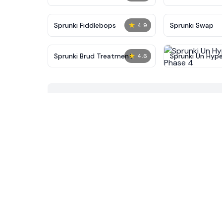
★
Sprunki Fiddlebops
Sprunki Swap
4.9
★
Sprunki Brud Treatment
Sprunki Un Hype
4.6
Phase 4