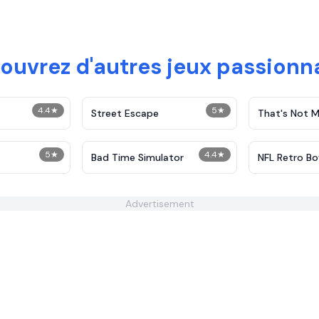
ouvrez d'autres jeux passionn
4.4
★
5
★
Street Escape
That's Not M
5
★
4.4
★
Bad Time Simulator
NFL Retro Bo
Advertisement