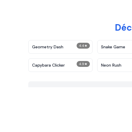
Déc
4.4
★
Geometry Dash
Snake Game
4.9
★
Capybara Clicker
Neon Rush