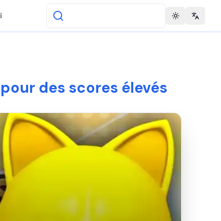
i
Toggle theme
Change 
u pour des scores élevés