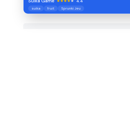
Suika Game
4.4
suika
fruit
Sprunki Jeu