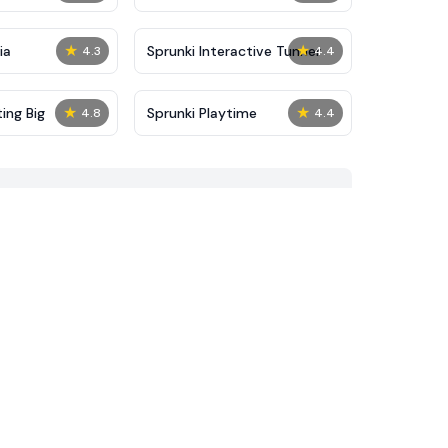
★
★
ia
Sprunki Interactive Tunner
4.3
4.4
★
★
ing Big
Sprunki Playtime
4.8
4.4