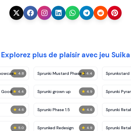
Explorez plus de plaisir avec jeu Suika
★
★
Showcase
Sprunki Mustard Phase 2
Sprunkstard
4.8
4.4
★
★
c Good
Sprunki grown up
Sprunki Pyra
4.4
4.9
★
★
Sprunki Phase 1.5
Sprunki Reta
4.6
4.6
★
★
Sprunked Redesign
Sprunki Reta
5.0
4.9