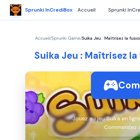
Sprunki InCrediBox
Accueil
Sprunki InCr
Accueil
/
Sprunki Game
/
Suika Jeu : Maîtrisez la fusi
Suika Jeu : Maîtrisez l
Comm
Jouez au jeu Suika en lig
Commencez à 