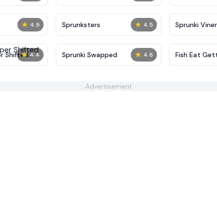
★
★
Sprunksters
Sprunki Viner
4.9
4.5
★
★
r Shifted
Sprunki Swapped
Fish Eat Gett
4.4
4.6
Advertisement