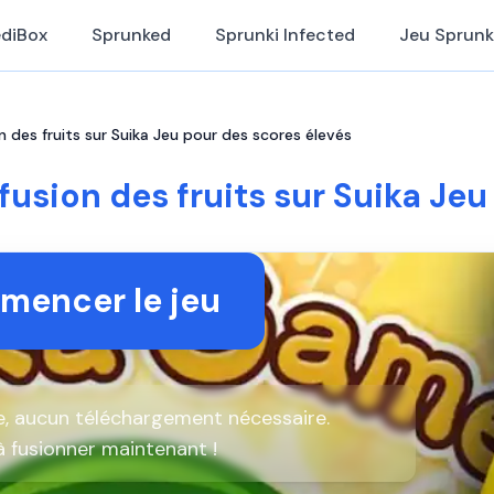
ediBox
Sprunked
Sprunki Infected
Jeu Sprunk
on des fruits sur Suika Jeu pour des scores élevés
a fusion des fruits sur Suika Je
encer le jeu
ne, aucun téléchargement nécessaire.
fusionner maintenant !