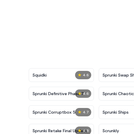
★
Squidki
Sprunki Swap 
4.6
★
Sprunki Definitive Phase 7
Sprunki Chaoti
4.6
★
Sprunki Corruptbox 5
Sprunki Ships
4.7
★
Sprunki Retake Final Update
Scrunkly
4.8