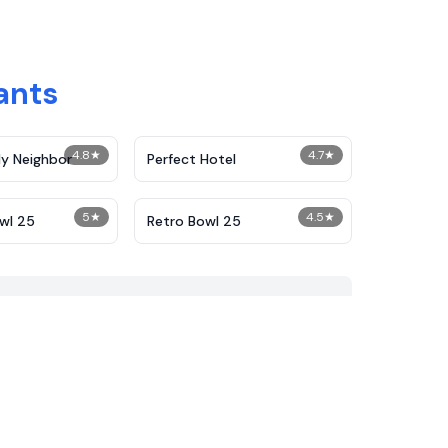
ants
4.8
★
4.7
★
y Neighbor
Perfect Hotel
5
★
4.5
★
wl 25
Retro Bowl 25