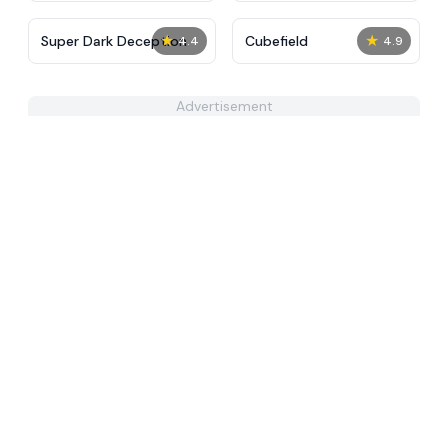
★
★
Super Dark Deception
Cubefield
4.4
4.9
Advertisement