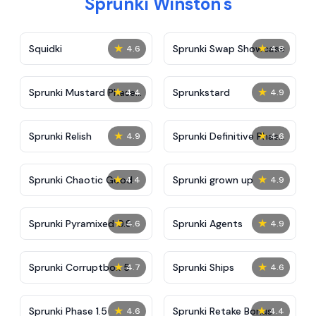
Sprunki Winston's
★
★
Squidki
Sprunki Swap Showcase
4.6
4.8
★
★
Sprunki Mustard Phase
Sprunkstard
4.4
4.9
2
★
★
Sprunki Relish
Sprunki Definitive Phase
4.9
4.6
7
★
★
Sprunki Chaotic Good
Sprunki grown up
4.4
4.9
★
★
Sprunki Pyramixed 0.9
Sprunki Agents
4.6
4.9
★
★
Sprunki Corruptbox 5
Sprunki Ships
4.7
4.6
★
★
Sprunki Phase 1.5
Sprunki Retake Bonus
4.6
4.4