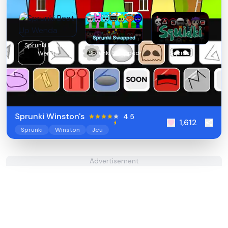
Sprunki Beat Up
Sprunki Swapped
Squidki
Wenda
Sprunki Winston's
4.5
1,612
Sprunki
Winston
Jeu
Advertisement