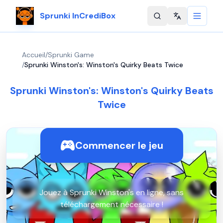
Sprunki InCrediBox
Change langu
Accueil
/
Sprunki Game
/
Sprunki Winston's: Winston's Quirky Beats Twice
Sprunki Winston's: Winston's Quirky Beats
Twice
Commencer le jeu
Jouez à Sprunki Winston's en ligne, sans
téléchargement nécessaire !