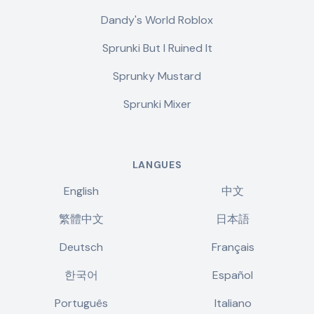
Dandy's World Roblox
Sprunki But I Ruined It
Sprunky Mustard
Sprunki Mixer
LANGUES
English
中文
繁體中文
日本語
Deutsch
Français
한국어
Español
Português
Italiano