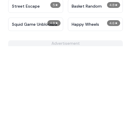
5
★
4.8
★
Street Escape
Basket Random
4.8
★
4.6
★
Squid Game Unblocked
Happy Wheels
Advertisement