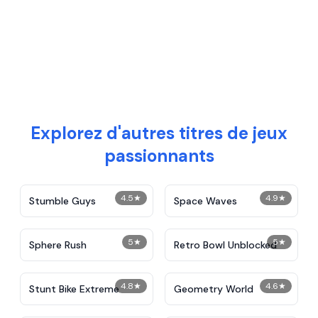
Explorez d'autres titres de jeux
passionnants
4.5
★
4.9
★
Stumble Guys
Space Waves
5
★
5
★
Sphere Rush
Retro Bowl Unblocked
4.8
★
4.6
★
Stunt Bike Extreme
Geometry World