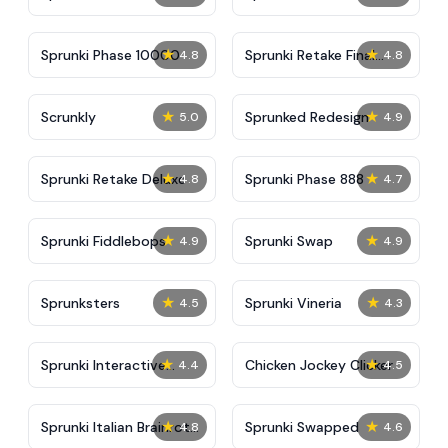
★
★
Sprunki Phase 10000
Sprunki Retake Final
4.8
4.8
Update
★
★
Scrunkly
Sprunked Redesign
5.0
4.9
★
★
Sprunki Retake Deluxe
Sprunki Phase 888
4.8
4.7
★
★
Sprunki Fiddlebops
Sprunki Swap
4.9
4.9
★
★
Sprunksters
Sprunki Vineria
4.5
4.3
★
★
Sprunki Interactive
Chicken Jockey Clicker
4.4
4.5
Tunner
★
★
Sprunki Italian Brainrot
Sprunki Swapped
4.8
4.6
Mod