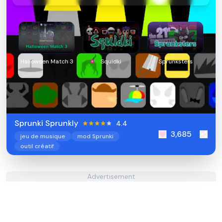
Halloween Match 3
Squidki
Sprunksters
Sprunki Sprunkly
4.4
3,685
jeu de musique
mod Sprunki
outil créatif
Advertisement