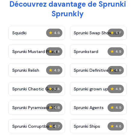
Découvrez davantage de Sprunki
Sprunkly
★
★
Squidki
Sprunki Swap Showcase
4.6
4.8
★
★
Sprunki Mustard Phase
Sprunkstard
4.4
4.9
2
★
★
Sprunki Relish
Sprunki Definitive Phase
4.9
4.6
7
★
★
Sprunki Chaotic Good
Sprunki grown up
4.4
4.9
★
★
Sprunki Pyramixed 0.9
Sprunki Agents
4.6
4.9
★
★
Sprunki Corruptbox 5
Sprunki Ships
4.7
4.6