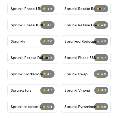
★
★
Sprunki Phase 1.5
Sprunki Retake Bonus
4.6
4.4
★
★
Sprunki Phase 10000
Sprunki Retake Final
4.8
4.8
Update
★
★
Scrunkly
Sprunked Redesign
5.0
4.9
★
★
Sprunki Retake Deluxe
Sprunki Phase 888
4.8
4.7
★
★
Sprunki Fiddlebops
Sprunki Swap
4.9
4.9
★
★
Sprunksters
Sprunki Vineria
4.5
4.3
★
★
Sprunki Interactive
Sprunki Pyramixed
4.4
4.9
Tunner