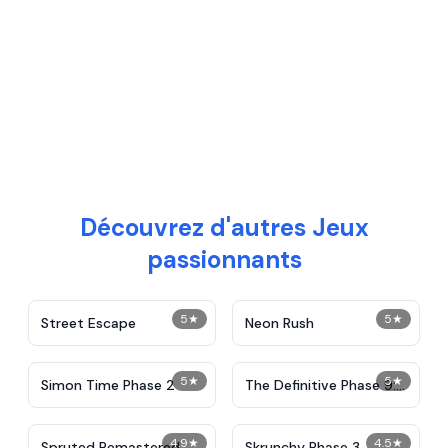
Découvrez d'autres Jeux
passionnants
5
★
5
★
Street Escape
Neon Rush
5
★
5
★
Simon Time Phase 2
The Definitive Phase 9:
Demolition
4.9
★
4.5
★
Spruted Remastered
Skrunchy Phase 3