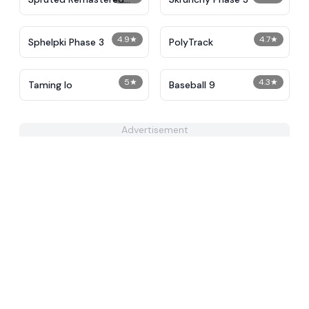
Alternative Phase 2
4.9
★
4.7
★
Sphelpki Phase 3
PolyTrack
5
★
4.3
★
Taming Io
Baseball 9
Advertisement