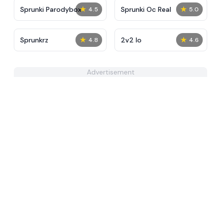
★
★
Sprunki Parodybox
Sprunki Oc Real
4.5
5.0
★
★
Sprunkrz
2v2 Io
4.8
4.6
Advertisement