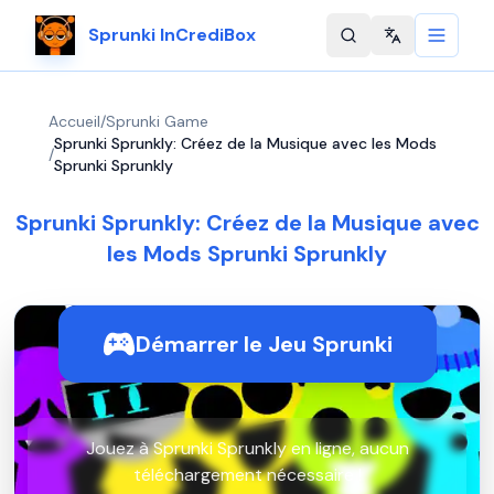
Sprunki InCrediBox
Change langu
Accueil
/
Sprunki Game
Sprunki Sprunkly: Créez de la Musique avec les Mods
/
Sprunki Sprunkly
Sprunki Sprunkly: Créez de la Musique avec
les Mods Sprunki Sprunkly
Démarrer le Jeu Sprunki
Jouez à Sprunki Sprunkly en ligne, aucun
téléchargement nécessaire !