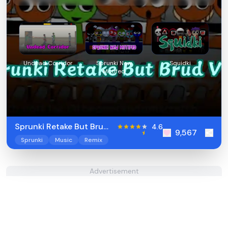
Undead Corridor
Sprunki New
Squidki
Motifed
Sprunki Retake But Brud
4.6
9,567
Virus
Sprunki
Music
Remix
Advertisement