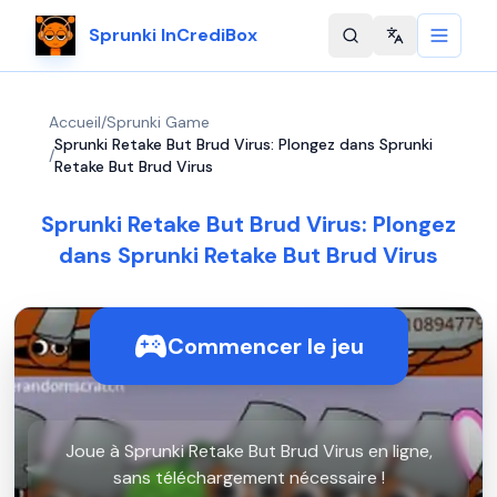
Sprunki InCrediBox
Change langu
Accueil
/
Sprunki Game
Sprunki Retake But Brud Virus: Plongez dans Sprunki
/
Retake But Brud Virus
Sprunki Retake But Brud Virus: Plongez
dans Sprunki Retake But Brud Virus
Commencer le jeu
Joue à Sprunki Retake But Brud Virus en ligne,
sans téléchargement nécessaire !