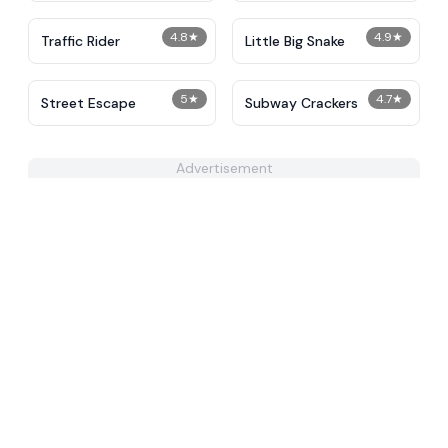
4.8
★
4.9
★
Traffic Rider
Little Big Snake
5
★
4.7
★
Street Escape
Subway Crackers
Advertisement