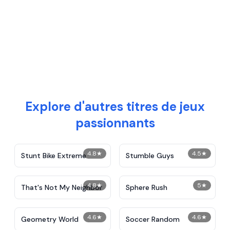
Explore d'autres titres de jeux
passionnants
4.8
★
4.5
★
Stunt Bike Extreme
Stumble Guys
4.8
★
5
★
That's Not My Neighbor
Sphere Rush
4.6
★
4.6
★
Geometry World
Soccer Random