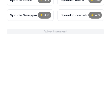
★
★
Sprunki Swapped
Sprunki Sorrowful
4.6
4.9
Demises
Advertisement