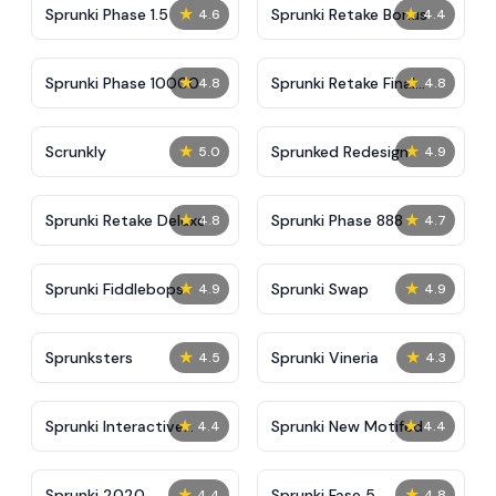
★
★
Sprunki Phase 1.5
Sprunki Retake Bonus
4.6
4.4
★
★
Sprunki Phase 10000
Sprunki Retake Final
4.8
4.8
Update
★
★
Scrunkly
Sprunked Redesign
5.0
4.9
★
★
Sprunki Retake Deluxe
Sprunki Phase 888
4.8
4.7
★
★
Sprunki Fiddlebops
Sprunki Swap
4.9
4.9
★
★
Sprunksters
Sprunki Vineria
4.5
4.3
★
★
Sprunki Interactive
Sprunki New Motifed
4.4
4.4
Tunner
★
★
Sprunki 2020
Sprunki Fase 5
4.4
4.8