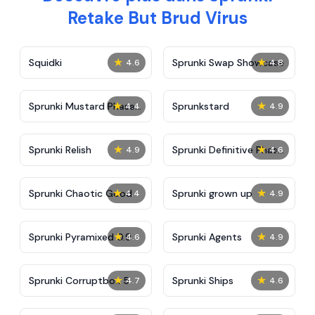
Retake But Brud Virus
★
★
Squidki
Sprunki Swap Showcase
4.6
4.8
★
★
Sprunki Mustard Phase
Sprunkstard
4.4
4.9
2
★
★
Sprunki Relish
Sprunki Definitive Phase
4.9
4.6
7
★
★
Sprunki Chaotic Good
Sprunki grown up
4.4
4.9
★
★
Sprunki Pyramixed 0.9
Sprunki Agents
4.6
4.9
★
★
Sprunki Corruptbox 5
Sprunki Ships
4.7
4.6