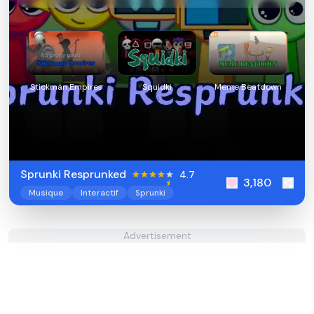
Stickman Empires
Squidki
Meme Beatdown
Sprunki Resprunked
4.7
3,180
Musique
Interactif
Sprunki
Advertisement