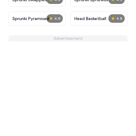
★
★
Sprunki Pyramixed
Head Basketball
4.9
4.8
Advertisement