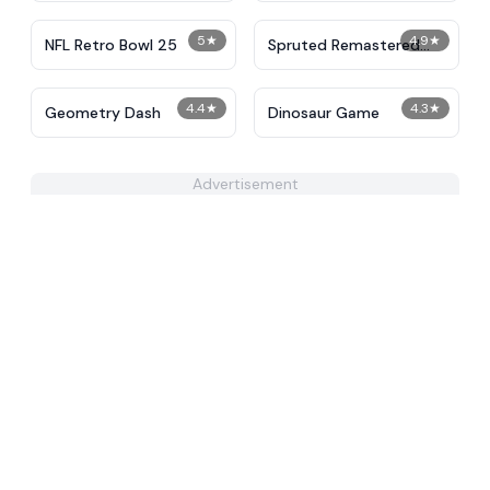
5
★
4.9
★
NFL Retro Bowl 25
Spruted Remastered
Alternative Phase 2
4.4
★
4.3
★
Geometry Dash
Dinosaur Game
Advertisement