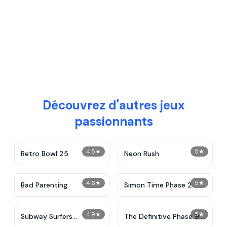
Découvrez d'autres jeux
passionnants
4.5
★
5
★
Retro Bowl 25
Neon Rush
4.6
★
5
★
Bad Parenting
Simon Time Phase 2
4.9
★
5
★
Subway Surfers
The Definitive Phase 9:
Unblocked
Demolition