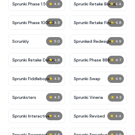
★
★
Sprunki Phase 1.5
Sprunki Retake Bonus
4.6
4.4
★
★
Sprunki Phase 10000
Sprunki Retake Final
4.8
4.8
Update
★
★
Scrunkly
Sprunked Redesign
5.0
4.9
★
★
Sprunki Retake Deluxe
Sprunki Phase 888
4.8
4.7
★
★
Sprunki Fiddlebops
Sprunki Swap
4.9
4.9
★
★
Sprunksters
Sprunki Vineria
4.5
4.3
★
★
Sprunki Interactive
Sprunki Revised
4.4
4.4
Tunner
★
★
Sprunki Swapped
Sprunki Sprunkus
4.6
4.9