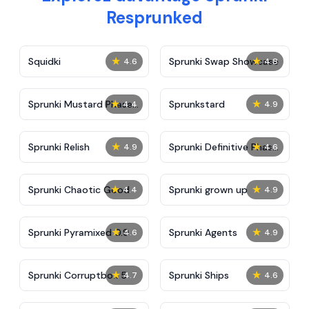
Resprunked
★
★
Squidki
Sprunki Swap Showcase
4.6
4.8
★
★
Sprunki Mustard Phase
Sprunkstard
4.4
4.9
2
★
★
Sprunki Relish
Sprunki Definitive Phase
4.9
4.6
7
★
★
Sprunki Chaotic Good
Sprunki grown up
4.4
4.9
★
★
Sprunki Pyramixed 0.9
Sprunki Agents
4.6
4.9
★
★
Sprunki Corruptbox 5
Sprunki Ships
4.7
4.6