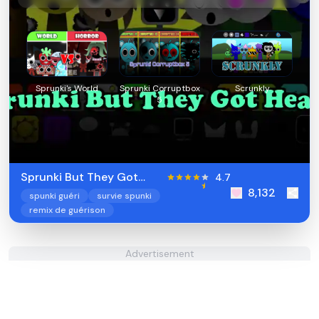
Sprunki's World
Sprunki Corruptbox
Scrunkly
5
Sprunki But They Got
4.7
8,132
Healed
spunki guéri
survie spunki
remix de guérison
Advertisement