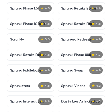
★
★
Sprunki Phase 1.5
Sprunki Retake Bonus
4.6
4.4
★
★
Sprunki Phase 10000
Sprunki Retake Final
4.8
4.8
Update
★
★
Scrunkly
Sprunked Redesign
5.0
4.9
★
★
Sprunki Retake Deluxe
Sprunki Phase 888
4.8
4.7
★
★
Sprunki Fiddlebops
Sprunki Swap
4.9
4.9
★
★
Sprunksters
Sprunki Vineria
4.5
4.3
★
★
Sprunki Interactive
Dusty Like Air IncrediBox
4.4
4.5
Tunner