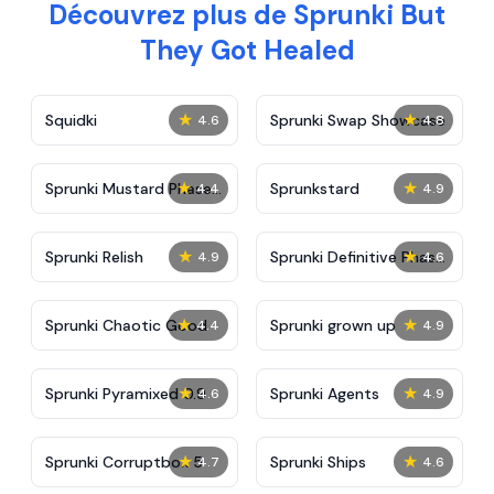
Découvrez plus de Sprunki But
They Got Healed
★
★
Squidki
Sprunki Swap Showcase
4.6
4.8
★
★
Sprunki Mustard Phase
Sprunkstard
4.4
4.9
2
★
★
Sprunki Relish
Sprunki Definitive Phase
4.9
4.6
7
★
★
Sprunki Chaotic Good
Sprunki grown up
4.4
4.9
★
★
Sprunki Pyramixed 0.9
Sprunki Agents
4.6
4.9
★
★
Sprunki Corruptbox 5
Sprunki Ships
4.7
4.6