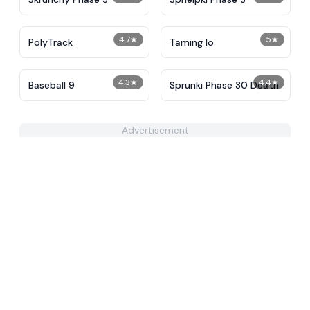
4.7
★
5
★
PolyTrack
Taming Io
4.3
★
4.4
★
Baseball 9
Sprunki Phase 30 Death
Advertisement