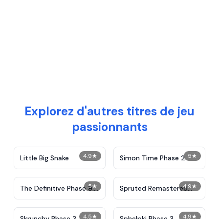
Explorez d'autres titres de jeu
passionnants
4.9
★
5
★
Little Big Snake
Simon Time Phase 2
5
★
4.9
★
The Definitive Phase 9:
Spruted Remastered
Demolition
Alternative Phase 2
4.5
★
4.9
★
Skrunchy Phase 3
Sphelpki Phase 3