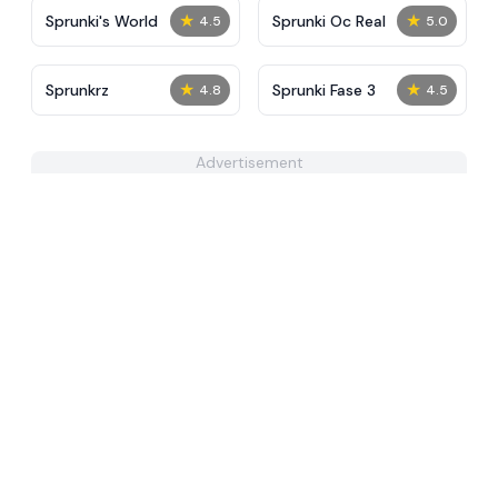
★
★
Sprunki's World
Sprunki Oc Real
4.5
5.0
★
★
Sprunkrz
Sprunki Fase 3
4.8
4.5
Advertisement