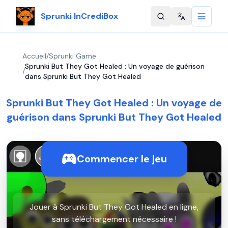
Sprunki InCrediBox
Change langu
Accueil
/
Sprunki Game
Sprunki But They Got Healed : Un voyage de guérison
/
dans Sprunki But They Got Healed
Sprunki But They Got Healed : Un voyage de
guérison dans Sprunki But They Got Healed
Commencer le jeu
Jouer à Sprunki But They Got Healed en ligne,
sans téléchargement nécessaire !