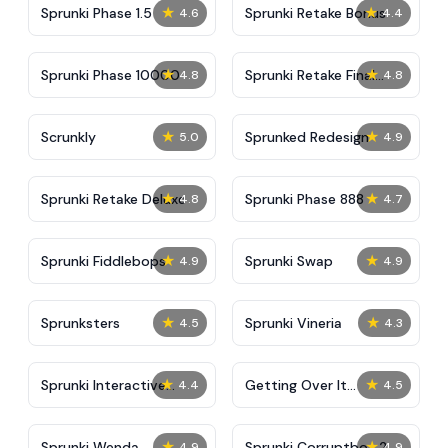
★
★
Sprunki Phase 1.5
Sprunki Retake Bonus
4.6
4.4
★
★
Sprunki Phase 10000
Sprunki Retake Final
4.8
4.8
Update
★
★
Scrunkly
Sprunked Redesign
5.0
4.9
★
★
Sprunki Retake Deluxe
Sprunki Phase 888
4.8
4.7
★
★
Sprunki Fiddlebops
Sprunki Swap
4.9
4.9
★
★
Sprunksters
Sprunki Vineria
4.5
4.3
★
★
Sprunki Interactive
Getting Over It
4.4
4.5
Tunner
Unblocked
★
★
Sprunki Wenda
Sprunki Corruptbox 2
4.9
4.9