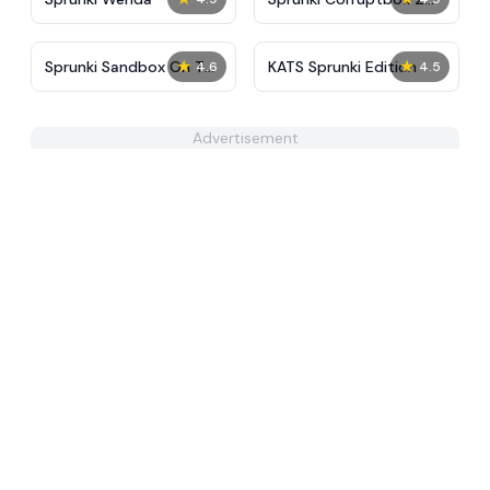
Redirection
★
★
Sprunki Sandbox On The
KATS Sprunki Edition
4.6
4.5
Moon
Advertisement