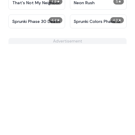
4.8
★
5
★
That's Not My Neighbor
Neon Rush
4.4
★
4.9
★
Sprunki Phase 30 Death
Sprunki Colors Phase 12
Advertisement