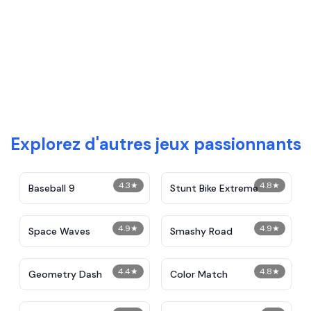
Explorez d'autres jeux passionnants
4.3
★
4.8
★
Baseball 9
Stunt Bike Extreme
4.9
★
4.9
★
Space Waves
Smashy Road
4.4
★
4.8
★
Geometry Dash
Color Match