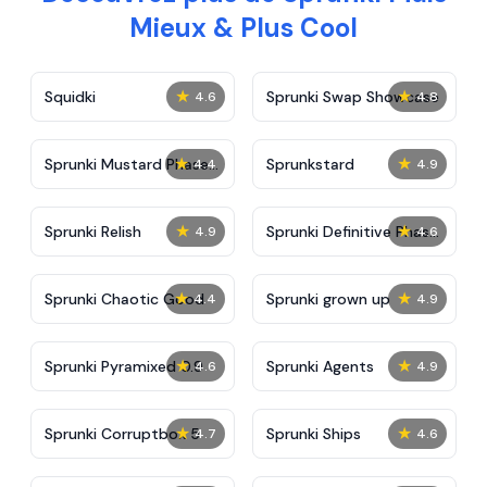
Mieux & Plus Cool
★
★
Squidki
Sprunki Swap Showcase
4.6
4.8
★
★
Sprunki Mustard Phase
Sprunkstard
4.4
4.9
2
★
★
Sprunki Relish
Sprunki Definitive Phase
4.9
4.6
7
★
★
Sprunki Chaotic Good
Sprunki grown up
4.4
4.9
★
★
Sprunki Pyramixed 0.9
Sprunki Agents
4.6
4.9
★
★
Sprunki Corruptbox 5
Sprunki Ships
4.7
4.6