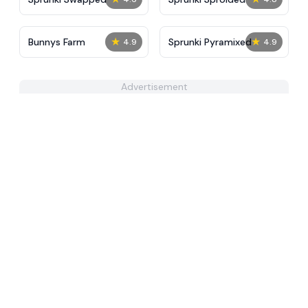
★
★
Bunnys Farm
Sprunki Pyramixed
4.9
4.9
Advertisement