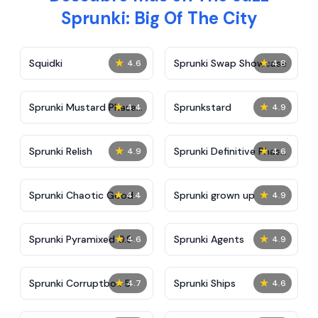
Sprunki: Big Of The City
★
★
Squidki
Sprunki Swap Showcase
4.6
4.8
★
★
Sprunki Mustard Phase
Sprunkstard
4.4
4.9
2
★
★
Sprunki Relish
Sprunki Definitive Phase
4.9
4.6
7
★
★
Sprunki Chaotic Good
Sprunki grown up
4.4
4.9
★
★
Sprunki Pyramixed 0.9
Sprunki Agents
4.6
4.9
★
★
Sprunki Corruptbox 5
Sprunki Ships
4.7
4.6