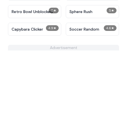
5
★
5
★
Retro Bowl Unblocked
Sphere Rush
4.9
★
4.6
★
Capybara Clicker
Soccer Random
Advertisement