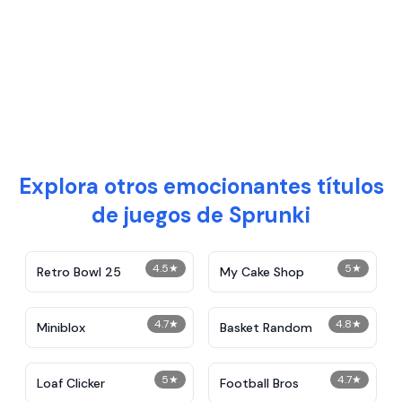
Explora otros emocionantes títulos
de juegos de Sprunki
4.5
★
5
★
Retro Bowl 25
My Cake Shop
4.7
★
4.8
★
Miniblox
Basket Random
5
★
4.7
★
Loaf Clicker
Football Bros