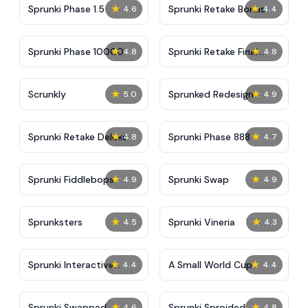
★
★
Sprunki Phase 1.5
Sprunki Retake Bonus
4.6
4.4
★
★
Sprunki Phase 10000
Sprunki Retake Final
4.8
4.8
Update
★
★
Scrunkly
Sprunked Redesign
5.0
4.9
★
★
Sprunki Retake Deluxe
Sprunki Phase 888
4.8
4.7
★
★
Sprunki Fiddlebops
Sprunki Swap
4.9
4.9
★
★
Sprunksters
Sprunki Vineria
4.5
4.3
★
★
Sprunki Interactive
A Small World Cup
4.4
4.4
Tunner
★
★
Sprunki Swapped
Sprunki Sproided
4.6
4.8