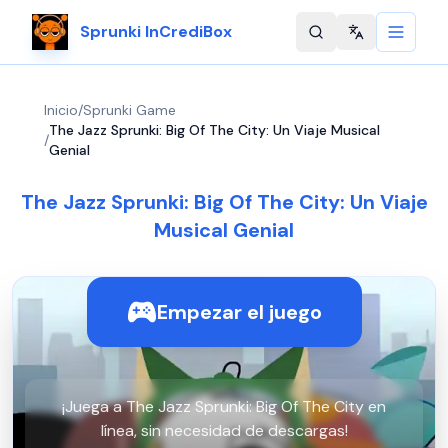
Sprunki InCrediBox
Change langu
Inicio
/
Sprunki Game
The Jazz Sprunki: Big Of The City: Un Viaje Musical
/
Genial
The Jazz Sprunki: Big Of The City: Un Viaje
Musical Genial
Empezar el juego
¡Juega a The Jazz Sprunki: Big Of The City en
línea, sin necesidad de descargas!