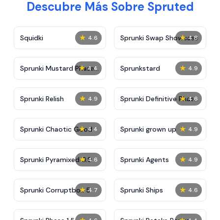
Descubre Más Sobre Spruted
★
★
Squidki
Sprunki Swap Showcase
4.6
4.8
★
★
Sprunki Mustard Phase
Sprunkstard
4.4
4.9
2
★
★
Sprunki Relish
Sprunki Definitive Phase
4.9
4.6
7
★
★
Sprunki Chaotic Good
Sprunki grown up
4.4
4.9
★
★
Sprunki Pyramixed 0.9
Sprunki Agents
4.6
4.9
★
★
Sprunki Corruptbox 5
Sprunki Ships
4.7
4.6