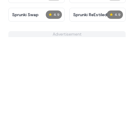
★
★
Sprunki Swap
Sprunki ReEstiled
4.9
4.9
Advertisement