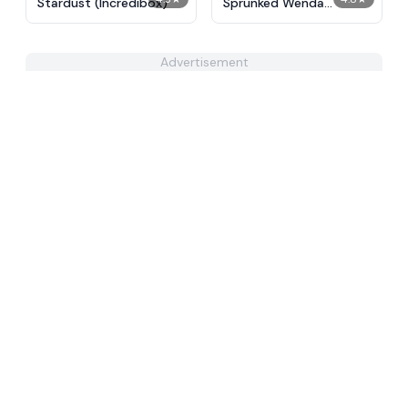
Stardust (Incredibox)
Sprunked Wenda
Treatment
Advertisement