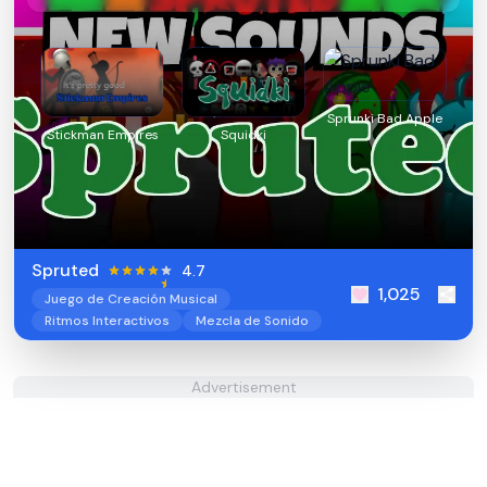
Sprunki Bad Apple
Stickman Empires
Squidki
Spruted
4.7
1,025
Juego de Creación Musical
Ritmos Interactivos
Mezcla de Sonido
Advertisement