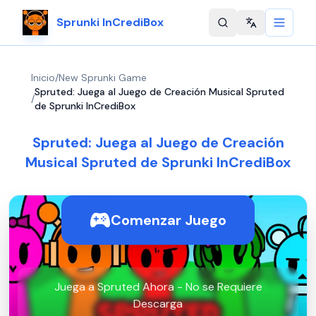
Sprunki InCrediBox
Change langu
Inicio
/
New Sprunki Game
Spruted: Juega al Juego de Creación Musical Spruted
/
de Sprunki InCrediBox
Spruted: Juega al Juego de Creación
Musical Spruted de Sprunki InCrediBox
Comenzar Juego
Juega a Spruted Ahora - No se Requiere
Descarga