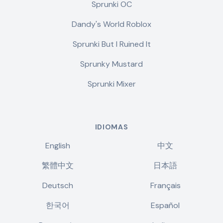
Sprunki OC
Dandy's World Roblox
Sprunki But I Ruined It
Sprunky Mustard
Sprunki Mixer
IDIOMAS
English
中文
繁體中文
日本語
Deutsch
Français
한국어
Español