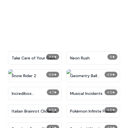
4.4
★
5
★
Take Care of Your Own
Neon Rush
Shadow Milk
4.9
★
4.9
★
Snow Rider 2
Geometry Ball
Challenge
4.7
★
4.5
★
Incredibox
Musical Incidents
Instrumentalist
4.6
★
4.6
★
Italian Brainrot Clicker 2
Pokémon Infinite Fusion
4.3
★
4.8
★