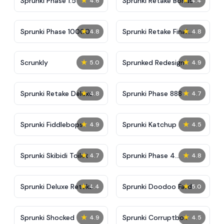
★
★
Sprunki Phase 1.5
Sprunki Retake Bonus
4.6
4.4
★
★
Sprunki Phase 10000
Sprunki Retake Final
4.8
4.8
Update
★
★
Scrunkly
Sprunked Redesign
5.0
4.9
★
★
Sprunki Retake Deluxe
Sprunki Phase 888
4.8
4.7
★
★
Sprunki Fiddlebops
Sprunki Katchup
4.9
4.5
★
★
Sprunki Skibidi Toilet
Sprunki Phase 4
4.7
4.8
Definitive
★
★
Sprunki Deluxe Retake
Sprunki Doodoo Fard
4.4
5.0
★
★
Sprunki Shocked
Sprunki Corruptbox
4.9
4.5