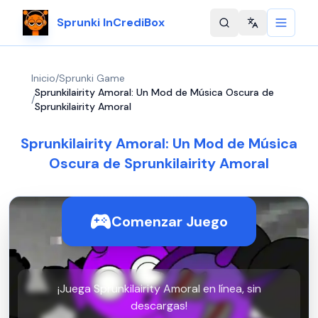
Sprunki InCrediBox
Change langu
Inicio
/
Sprunki Game
Sprunkilairity Amoral: Un Mod de Música Oscura de
/
Sprunkilairity Amoral
Sprunkilairity Amoral: Un Mod de Música
Oscura de Sprunkilairity Amoral
Comenzar Juego
¡Juega Sprunkilairity Amoral en línea, sin
descargas!