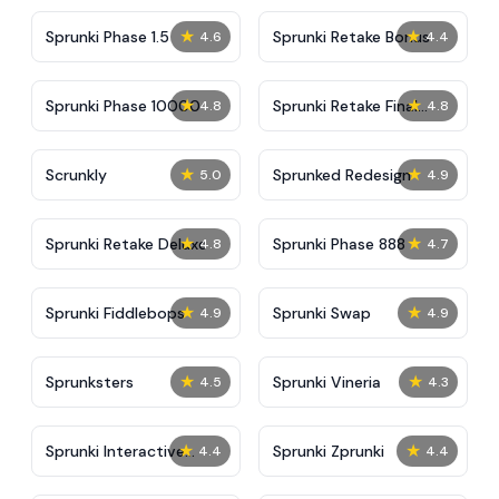
★
★
Sprunki Phase 1.5
Sprunki Retake Bonus
4.6
4.4
★
★
Sprunki Phase 10000
Sprunki Retake Final
4.8
4.8
Update
★
★
Scrunkly
Sprunked Redesign
5.0
4.9
★
★
Sprunki Retake Deluxe
Sprunki Phase 888
4.8
4.7
★
★
Sprunki Fiddlebops
Sprunki Swap
4.9
4.9
★
★
Sprunksters
Sprunki Vineria
4.5
4.3
★
★
Sprunki Interactive
Sprunki Zprunki
4.4
4.4
Tunner