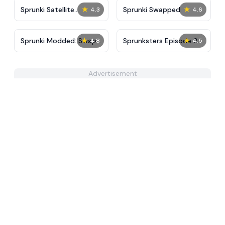
★
★
Sprunki Satellite
Sprunki Swapped
4.3
4.6
Catcher
★
★
Sprunki Modded: Swap
Sprunksters Episode 2:
4.8
4.5
Edition
The Cave
Advertisement