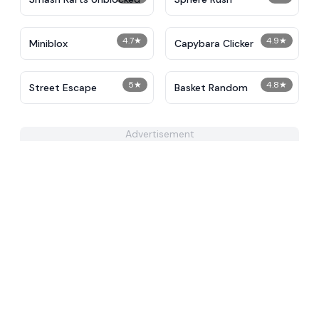
4.7
★
4.9
★
Miniblox
Capybara Clicker
5
★
4.8
★
Street Escape
Basket Random
Advertisement