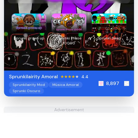
Sprunki grown up
Sprunki Phase
Sprunki Swap
10000
Sprunkilairity Amoral
4.4
8,897
Sprunkilairity Mod
Música Amoral
Sprunki Oscuro
Advertisement