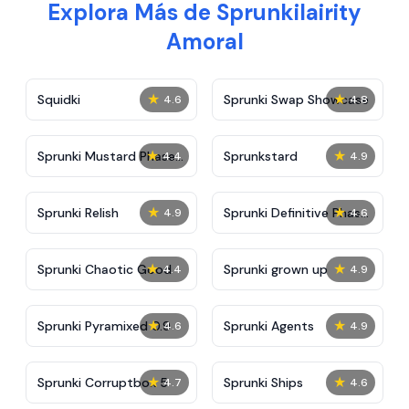
Explora Más de Sprunkilairity
Amoral
★
★
Squidki
Sprunki Swap Showcase
4.6
4.8
★
★
Sprunki Mustard Phase
Sprunkstard
4.4
4.9
2
★
★
Sprunki Relish
Sprunki Definitive Phase
4.9
4.6
7
★
★
Sprunki Chaotic Good
Sprunki grown up
4.4
4.9
★
★
Sprunki Pyramixed 0.9
Sprunki Agents
4.6
4.9
★
★
Sprunki Corruptbox 5
Sprunki Ships
4.7
4.6