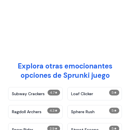
Explora otras emocionantes
opciones de Sprunki juego
4.7
★
5
★
Subway Crackers
Loaf Clicker
4.3
★
5
★
Ragdoll Archers
Sphere Rush
3.9
★
5
★
Snow Rider
Street Escape