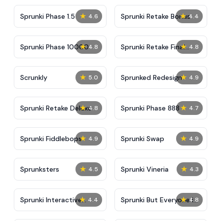
★
★
Sprunki Phase 1.5
Sprunki Retake Bonus
4.6
4.4
★
★
Sprunki Phase 10000
Sprunki Retake Final
4.8
4.8
Update
★
★
Scrunkly
Sprunked Redesign
5.0
4.9
★
★
Sprunki Retake Deluxe
Sprunki Phase 888
4.8
4.7
★
★
Sprunki Fiddlebops
Sprunki Swap
4.9
4.9
★
★
Sprunksters
Sprunki Vineria
4.5
4.3
★
★
Sprunki Interactive
Sprunki But Everyone is
4.4
4.8
Tunner
Big