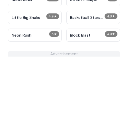
4.9
★
4.8
★
Little Big Snake
Basketball Stars
Unblocked
5
★
4.3
★
Neon Rush
Block Blast
Advertisement