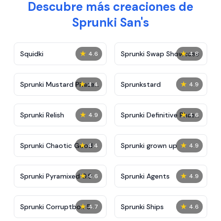
Descubre más creaciones de
Sprunki San's
★
★
Squidki
Sprunki Swap Showcase
4.6
4.8
★
★
Sprunki Mustard Phase
Sprunkstard
4.4
4.9
2
★
★
Sprunki Relish
Sprunki Definitive Phase
4.9
4.6
7
★
★
Sprunki Chaotic Good
Sprunki grown up
4.4
4.9
★
★
Sprunki Pyramixed 0.9
Sprunki Agents
4.6
4.9
★
★
Sprunki Corruptbox 5
Sprunki Ships
4.7
4.6