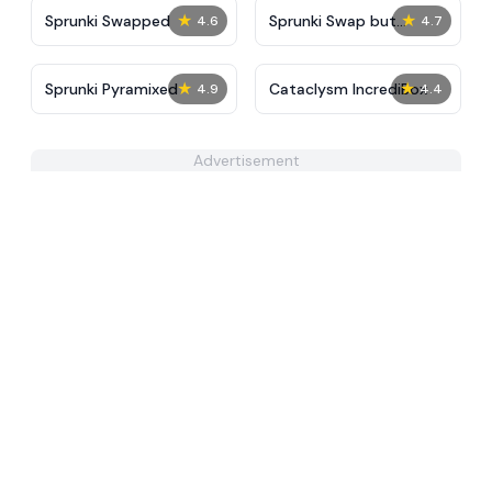
★
★
Sprunki Swapped
Sprunki Swap but
4.6
4.7
Parasprunki
★
★
Sprunki Pyramixed
Cataclysm IncrediBox
4.9
4.4
Advertisement