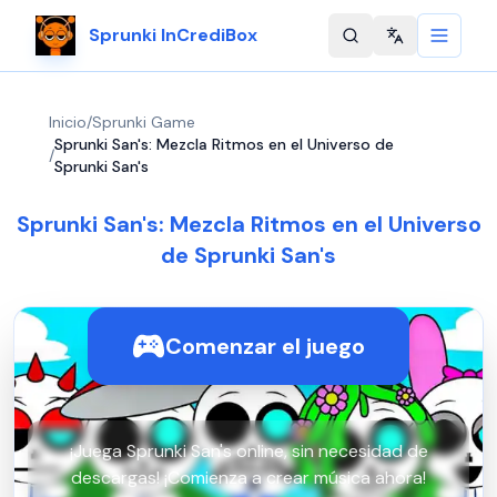
Sprunki InCrediBox
Change langu
Inicio
/
Sprunki Game
Sprunki San's: Mezcla Ritmos en el Universo de
/
Sprunki San's
Sprunki San's: Mezcla Ritmos en el Universo
de Sprunki San's
Comenzar el juego
¡Juega Sprunki San's online, sin necesidad de
descargas! ¡Comienza a crear música ahora!