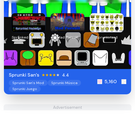
Sprunked Redesign
Mad Pursuit
Sprunkstard
Sprunki San's
4.4
5,160
Sprunki San's Mod
Sprunki Música
Sprunki Juego
Advertisement