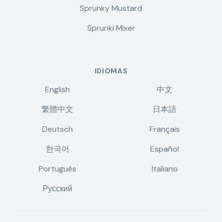
Sprunky Mustard
Sprunki Mixer
IDIOMAS
English
中文
繁體中文
日本語
Deutsch
Français
한국어
Español
Português
Italiano
Русский