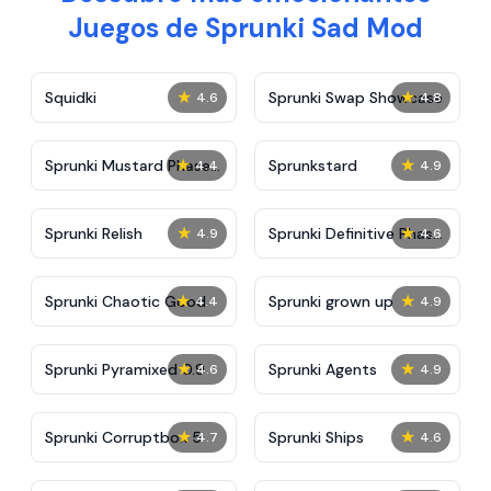
Juegos de Sprunki Sad Mod
★
★
Squidki
Sprunki Swap Showcase
4.6
4.8
★
★
Sprunki Mustard Phase
Sprunkstard
4.4
4.9
2
★
★
Sprunki Relish
Sprunki Definitive Phase
4.9
4.6
7
★
★
Sprunki Chaotic Good
Sprunki grown up
4.4
4.9
★
★
Sprunki Pyramixed 0.9
Sprunki Agents
4.6
4.9
★
★
Sprunki Corruptbox 5
Sprunki Ships
4.7
4.6