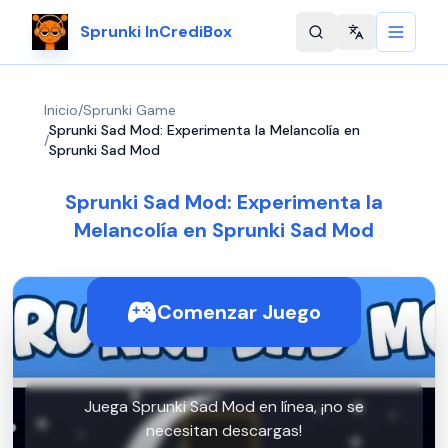
Sprunki InCrediBox
Change langu
Inicio
/
Sprunki Game
Sprunki Sad Mod: Experimenta la Melancolía en
/
Sprunki Sad Mod
Sprunki Sad Mod: Experimenta la
Melancolía en Sprunki Sad Mod
Comenzar Juego
Juega Sprunki Sad Mod en línea, ¡no se
necesitan descargas!