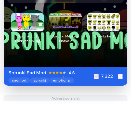
Sprunki But
Sprunki Mustard
Sprunkstard
Everyone is Big
Phase 2
Sprunki Sad Mod
4.6
7,622
sadmod
sprunki
emotional
Advertisement