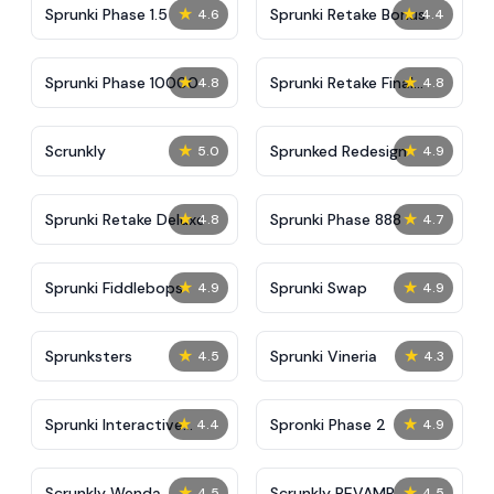
★
★
Sprunki Phase 1.5
Sprunki Retake Bonus
4.6
4.4
★
★
Sprunki Phase 10000
Sprunki Retake Final
4.8
4.8
Update
★
★
Scrunkly
Sprunked Redesign
5.0
4.9
★
★
Sprunki Retake Deluxe
Sprunki Phase 888
4.8
4.7
★
★
Sprunki Fiddlebops
Sprunki Swap
4.9
4.9
★
★
Sprunksters
Sprunki Vineria
4.5
4.3
★
★
Sprunki Interactive
Spronki Phase 2
4.4
4.9
Tunner
★
★
Scrunkly Wenda
Scrunkly REVAMP
4.5
4.5