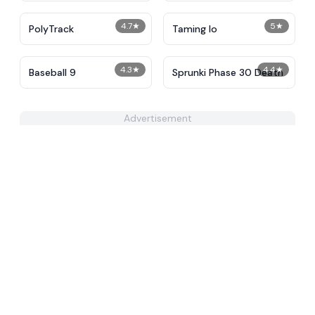
4.7
★
5
★
PolyTrack
Taming Io
4.3
★
4.4
★
Baseball 9
Sprunki Phase 30 Death
Advertisement