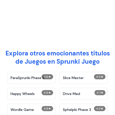
Explora otros emocionantes títulos
de Juegos en Sprunki Juego
4.6
★
4.5
★
ParaSprunki Phase 3
Slice Master
4.6
★
4.7
★
Happy Wheels
Drive Mad
4.8
★
4.9
★
Wordle Game
Sphelpki Phase 3