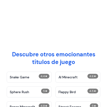
Descubre otros emocionantes
títulos de juego
4.4
★
4.6
★
Snake Game
AI Minecraft
5
★
4.5
★
Sphere Rush
Flappy Bird
4.8
★
5
★
Paper Minecraft
Street Escape