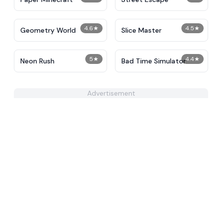
4.6
★
4.5
★
Geometry World
Slice Master
5
★
4.4
★
Neon Rush
Bad Time Simulator
Advertisement