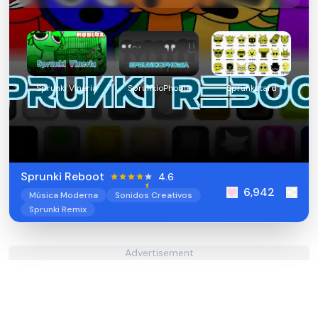
Sprunki Vineria
SprunkioPhobia
Sprunkstard
Sprunki Reboot
4.6
6,942
Música Moderna
Sonidos Creativos
Sprunki Remix
Advertisement