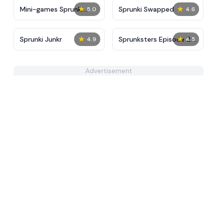
★
★
Mini-games Sprunki:
Sprunki Swapped
5.0
4.6
Sounds & Relaxation
★
★
Sprunki Junkr
Sprunksters Episode 2:
4.9
4.5
The Cave
Advertisement