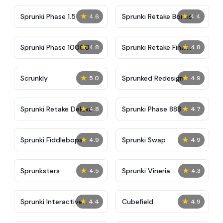
★
★
Sprunki Phase 1.5
Sprunki Retake Bonus
4.6
4.4
★
★
Sprunki Phase 10000
Sprunki Retake Final
4.8
4.8
Update
★
★
Scrunkly
Sprunked Redesign
5.0
4.9
★
★
Sprunki Retake Deluxe
Sprunki Phase 888
4.8
4.7
★
★
Sprunki Fiddlebops
Sprunki Swap
4.9
4.9
★
★
Sprunksters
Sprunki Vineria
4.5
4.3
★
★
Sprunki Interactive
Cubefield
4.4
4.9
Tunner