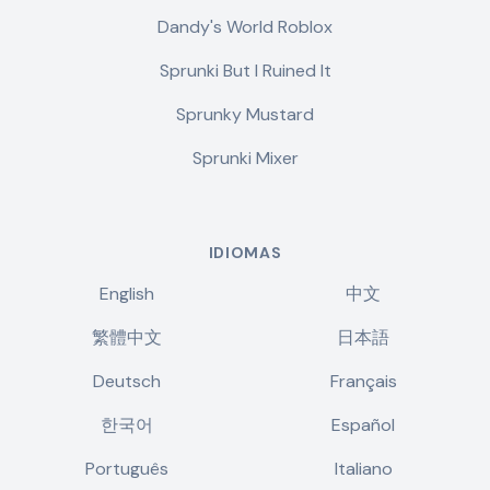
Dandy's World Roblox
Sprunki But I Ruined It
Sprunky Mustard
Sprunki Mixer
IDIOMAS
English
中文
繁體中文
日本語
Deutsch
Français
한국어
Español
Português
Italiano