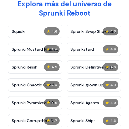
Explora más del universo de
Sprunki Reboot
★
★
Squidki
Sprunki Swap Showcase
4.6
4.8
★
★
Sprunki Mustard Phase
Sprunkstard
4.4
4.9
2
★
★
Sprunki Relish
Sprunki Definitive Phase
4.9
4.6
7
★
★
Sprunki Chaotic Good
Sprunki grown up
4.4
4.9
★
★
Sprunki Pyramixed 0.9
Sprunki Agents
4.6
4.9
★
★
Sprunki Corruptbox 5
Sprunki Ships
4.7
4.6