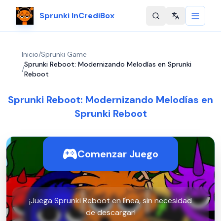
Sprunki InCrediBox
Change langu
Inicio
/
Sprunki Game
Sprunki Reboot: Modernizando Melodías en Sprunki
/
Reboot
Sprunki Reboot: Modernizando Melodías en
Sprunki Reboot
Comenzar Juego
¡Juega Sprunki Reboot en línea, sin necesidad
de descargar!