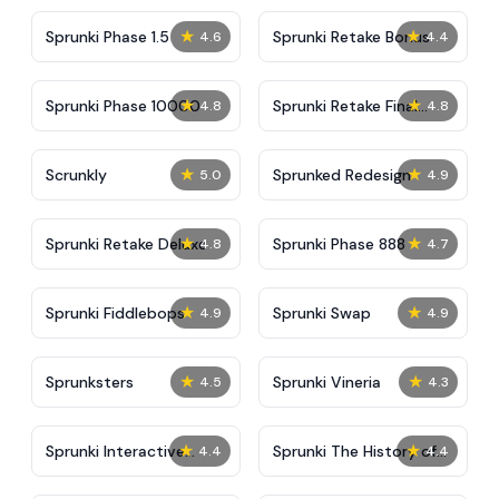
★
★
Sprunki Phase 1.5
Sprunki Retake Bonus
4.6
4.4
★
★
Sprunki Phase 10000
Sprunki Retake Final
4.8
4.8
Update
★
★
Scrunkly
Sprunked Redesign
5.0
4.9
★
★
Sprunki Retake Deluxe
Sprunki Phase 888
4.8
4.7
★
★
Sprunki Fiddlebops
Sprunki Swap
4.9
4.9
★
★
Sprunksters
Sprunki Vineria
4.5
4.3
★
★
Sprunki Interactive
Sprunki The History of
4.4
4.4
Tunner
Plants