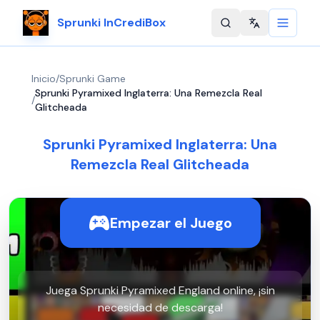
Sprunki InCrediBox
Change langu
Inicio
/
Sprunki Game
Sprunki Pyramixed Inglaterra: Una Remezcla Real
/
Glitcheada
Sprunki Pyramixed Inglaterra: Una
Remezcla Real Glitcheada
Empezar el Juego
Juega Sprunki Pyramixed England online, ¡sin
necesidad de descarga!