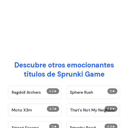
Descubre otros emocionantes
títulos de Sprunki Game
4.3
★
5
★
Ragdoll Archers
Sphere Rush
4.7
★
4.8
★
Moto X3m
That's Not My Neighbor
5
★
4.9
★
Street Escape
Smashy Road