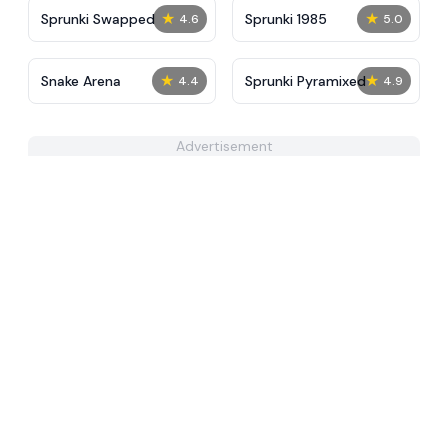
★
★
Sprunki Swapped
Sprunki 1985
4.6
5.0
★
★
Snake Arena
Sprunki Pyramixed
4.4
4.9
Advertisement