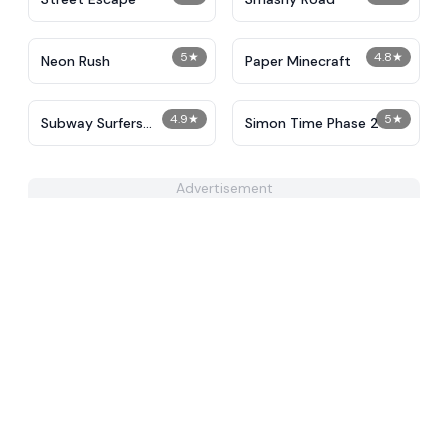
5
★
4.8
★
Neon Rush
Paper Minecraft
4.9
★
5
★
Subway Surfers
Simon Time Phase 2
Unblocked
Advertisement