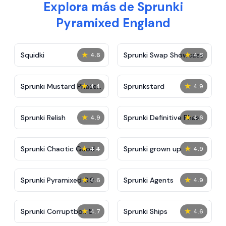
Explora más de Sprunki
Pyramixed England
★
★
Squidki
Sprunki Swap Showcase
4.6
4.8
★
★
Sprunki Mustard Phase
Sprunkstard
4.4
4.9
2
★
★
Sprunki Relish
Sprunki Definitive Phase
4.9
4.6
7
★
★
Sprunki Chaotic Good
Sprunki grown up
4.4
4.9
★
★
Sprunki Pyramixed 0.9
Sprunki Agents
4.6
4.9
★
★
Sprunki Corruptbox 5
Sprunki Ships
4.7
4.6