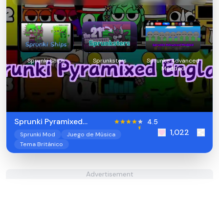
Sprunki Ships
Sprunksters
Sprunke Advanced
Modded
Sprunki Pyramixed
4.5
1,022
England
Sprunki Mod
Juego de Música
Tema Británico
Advertisement