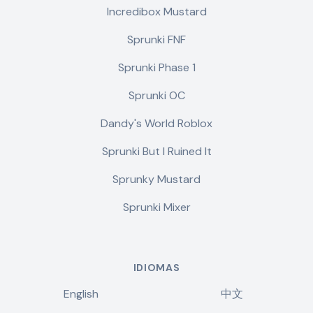
Incredibox Mustard
Sprunki FNF
Sprunki Phase 1
Sprunki OC
Dandy's World Roblox
Sprunki But I Ruined It
Sprunky Mustard
Sprunki Mixer
IDIOMAS
English
中文