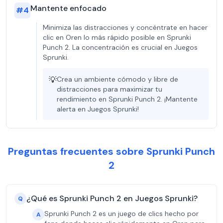
Mantente enfocado
#
4
Minimiza las distracciones y concéntrate en hacer
clic en Oren lo más rápido posible en Sprunki
Punch 2. La concentración es crucial en Juegos
Sprunki.
💡
Crea un ambiente cómodo y libre de
distracciones para maximizar tu
rendimiento en Sprunki Punch 2. ¡Mantente
alerta en Juegos Sprunki!
Preguntas frecuentes sobre Sprunki Punch
2
¿Qué es Sprunki Punch 2 en Juegos Sprunki?
Q
Sprunki Punch 2 es un juego de clics hecho por
A