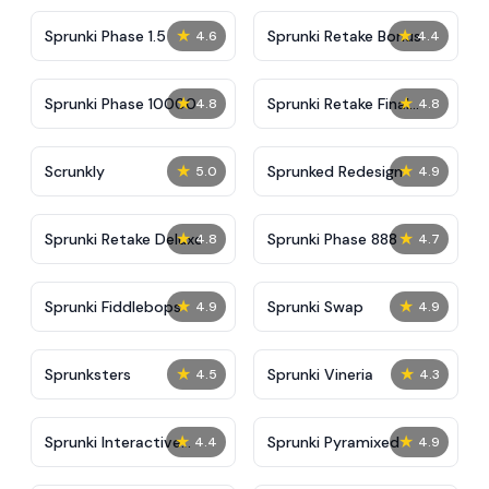
★
★
Sprunki Phase 1.5
Sprunki Retake Bonus
4.6
4.4
★
★
Sprunki Phase 10000
Sprunki Retake Final
4.8
4.8
Update
★
★
Scrunkly
Sprunked Redesign
5.0
4.9
★
★
Sprunki Retake Deluxe
Sprunki Phase 888
4.8
4.7
★
★
Sprunki Fiddlebops
Sprunki Swap
4.9
4.9
★
★
Sprunksters
Sprunki Vineria
4.5
4.3
★
★
Sprunki Interactive
Sprunki Pyramixed
4.4
4.9
Tunner