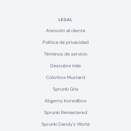
LEGAL
Atención al cliente
Política de privacidad
Términos de servicio
Descubre más
Colorbox Mustard
Sprunki Gris
Abgerny Incredibox
Sprunki Remastered
Sprunki Dandy's World