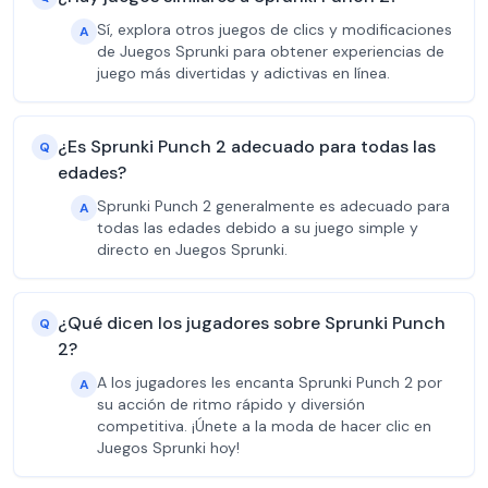
Sí, explora otros juegos de clics y modificaciones
A
de Juegos Sprunki para obtener experiencias de
juego más divertidas y adictivas en línea.
¿Es Sprunki Punch 2 adecuado para todas las
Q
edades?
Sprunki Punch 2 generalmente es adecuado para
A
todas las edades debido a su juego simple y
directo en Juegos Sprunki.
¿Qué dicen los jugadores sobre Sprunki Punch
Q
2?
A los jugadores les encanta Sprunki Punch 2 por
A
su acción de ritmo rápido y diversión
competitiva. ¡Únete a la moda de hacer clic en
Juegos Sprunki hoy!