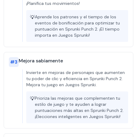
¡Planifica tus movimientos!
💡
Aprende los patrones y el tiempo de los
eventos de bonificación para optimizar tu
puntuación en Sprunki Punch 2. ¡El tiempo
importa en Juegos Sprunki!
Mejora sabiamente
#
3
Invierte en mejoras de personajes que aumenten
tu poder de clic y eficiencia en Sprunki Punch 2.
Mejora tu juego en Juegos Sprunki.
💡
Prioriza las mejoras que complementen tu
estilo de juego y te ayuden a lograr
puntuaciones más altas en Sprunki Punch 2.
¡Elecciones inteligentes en Juegos Sprunki!