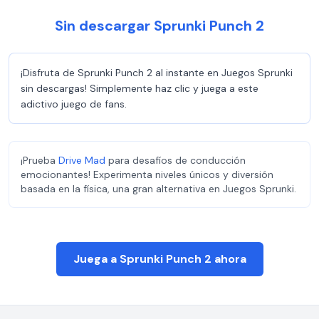
Sin descargar Sprunki Punch 2
¡Disfruta de Sprunki Punch 2 al instante en Juegos Sprunki
sin descargas! Simplemente haz clic y juega a este
adictivo juego de fans.
¡Prueba
Drive Mad
para desafíos de conducción
emocionantes! Experimenta niveles únicos y diversión
basada en la física, una gran alternativa en Juegos Sprunki.
Juega a Sprunki Punch 2 ahora