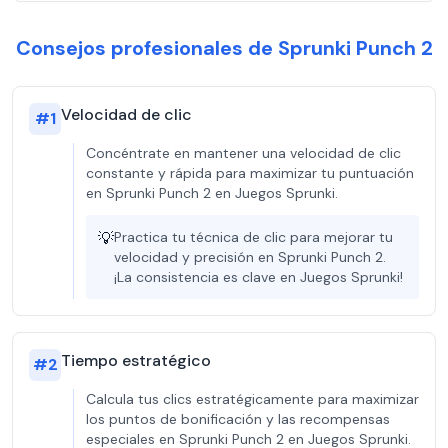
Consejos profesionales de Sprunki Punch 2
Velocidad de clic
#
1
Concéntrate en mantener una velocidad de clic
constante y rápida para maximizar tu puntuación
en Sprunki Punch 2 en Juegos Sprunki.
💡
Practica tu técnica de clic para mejorar tu
velocidad y precisión en Sprunki Punch 2.
¡La consistencia es clave en Juegos Sprunki!
Tiempo estratégico
#
2
Calcula tus clics estratégicamente para maximizar
los puntos de bonificación y las recompensas
especiales en Sprunki Punch 2 en Juegos Sprunki.