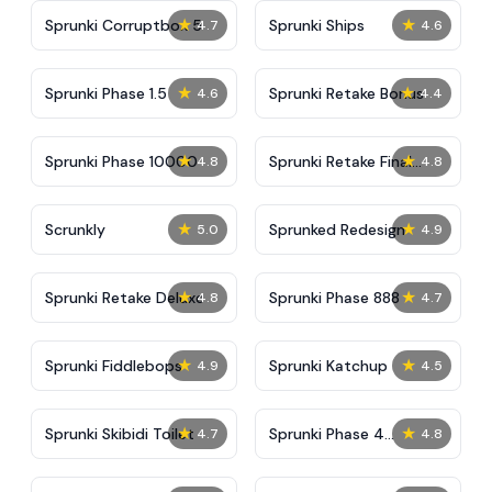
★
★
Sprunki Corruptbox 5
Sprunki Ships
4.7
4.6
★
★
Sprunki Phase 1.5
Sprunki Retake Bonus
4.6
4.4
★
★
Sprunki Phase 10000
Sprunki Retake Final
4.8
4.8
Update
★
★
Scrunkly
Sprunked Redesign
5.0
4.9
★
★
Sprunki Retake Deluxe
Sprunki Phase 888
4.8
4.7
★
★
Sprunki Fiddlebops
Sprunki Katchup
4.9
4.5
★
★
Sprunki Skibidi Toilet
Sprunki Phase 4
4.7
4.8
Definitive