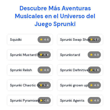
Descubre Más Aventuras
Musicales en el Universo del
Juego Sprunki
★
★
Squidki
Sprunki Swap Showcase
4.6
4.8
★
★
Sprunki Mustard Phase
Sprunkstard
4.4
4.9
2
★
★
Sprunki Relish
Sprunki Definitive Phase
4.9
4.6
7
★
★
Sprunki Chaotic Good
Sprunki grown up
4.4
4.9
★
★
Sprunki Pyramixed 0.9
Sprunki Agents
4.6
4.9