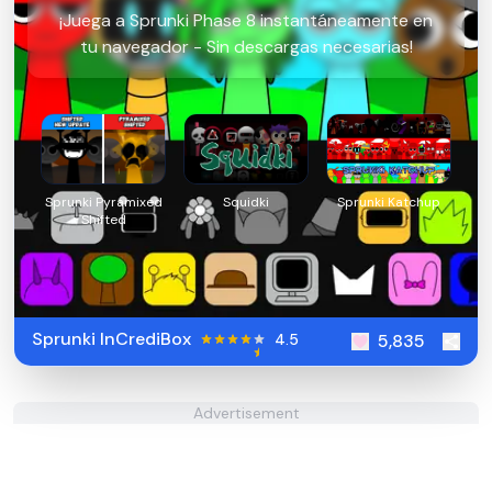
¡Juega a Sprunki Phase 8 instantáneamente en
tu navegador - Sin descargas necesarias!
Sprunki Pyramixed
Squidki
Sprunki Katchup
Shifted
Sprunki InCrediBox
4.5
5,835
Advertisement