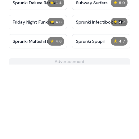
★
★
Sprunki Deluxe Retake
Subway Surfers
4.4
5.0
★
★
Friday Night Funkin
Sprunki Infectibox II: The
4.6
4.7
Ninjamuffin
Remaster
★
★
Sprunki Multishift
Sprunki Spupil
4.6
4.7
Unshifted
Advertisement