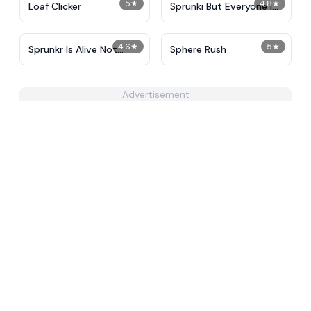
5
★
4.8
★
Loaf Clicker
Sprunki But Everyone is
Big
4.6
★
5
★
Sprunkr Is Alive Not
Sphere Rush
Dead
Advertisement