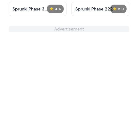
★
★
Sprunki Phase 3
Sprunki Phase 222
4.4
5.0
Remaster But More
Sprunkified
Advertisement