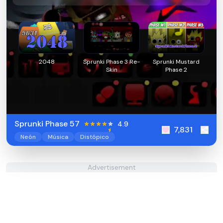
2048
Sprunki Phase 3 Re-
Sprunki Mustard
Skin
Phase 2
Sprunki Phase 57
4.9
7,831
Neón
Música
Distópico
Advertisement