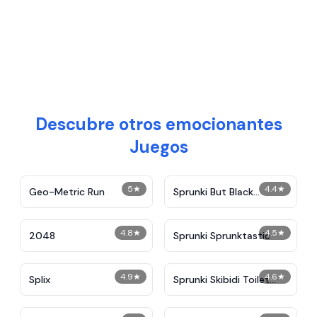
Descubre otros emocionantes
Juegos
5
★
4.4
★
Geo-Metric Run
Sprunki But Black
Replace with Sakta
4.8
★
4.5
★
2048
Sprunki Sprunktastic
4.9
★
4.6
★
Splix
Sprunki Skibidi Toilet
Remake 4.5