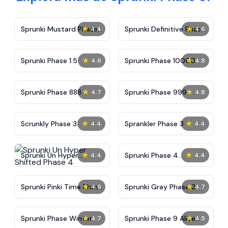
★
★
Sprunki Mustard Phase
Sprunki Definitive Phase
4.4
4.6
2
7
★
★
Sprunki Phase 1.5
Sprunki Phase 10000
4.6
4.8
★
★
Sprunki Phase 888
Sprunki Phase 999
4.7
4.8
★
★
Scrunkly Phase 3
Sprankler Phase 3
4.4
4.4
★
★
Sprunki Un Hyper
Sprunki Phase 4
4.4
4.4
Shifted Phase 4
Alternate Edition
★
★
Sprunki Pinki Time Phase
Sprunki Gray Phase 2
4.6
4.7
3
★
★
Sprunki Phase Winter
Sprunki Phase 9 Alive
4.7
4.5