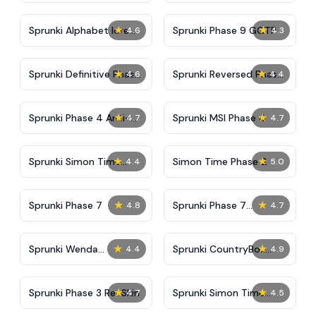
And Malediction
★
★
Sprunki Alphabet lore
Sprunki Phase 9 GGTP
4.6
4.3
Arabic Phase 3
★
★
Sprunki Definitive Phase
Sprunki Reversed Phase
4.6
4.4
9 New
3 Definitive
★
★
Sprunki Phase 4 Anti-
Sprunki MSI Phase 4
4.7
4.7
Shifted
★
★
Sprunki Simon Time
Simon Time Phase 2
4.4
5.0
Phase 2
★
★
Sprunki Phase 7
Sprunki Phase 7
4.8
4.7
Definitive (Fanmade)
★
★
Sprunki Wenda
Sprunki CountryBox
4.4
4.9
Treatment Phase 40
Dark Phase
★
★
Sprunki Phase 3 Re-Skin
Sprunki Simon Time
4.7
4.5
PHASE 3