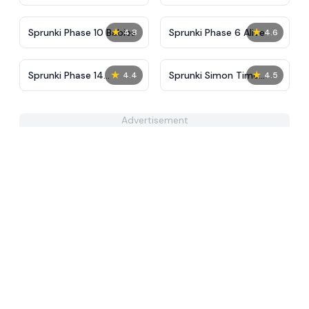
Treatment Phase 40
2
★
★
Sprunki Phase 10 Babies
Sprunki Phase 6 Alive
4.8
4.6
★
★
Sprunki Phase 14
Sprunki Simon Time
4.4
4.5
Remake
PHASE 3
Advertisement