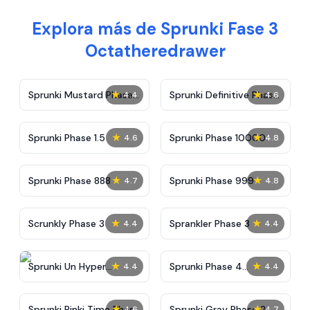
Explora más de Sprunki Fase 3
Octatheredrawer
★
★
Sprunki Mustard Phase
Sprunki Definitive Phase
4.4
4.6
2
7
★
★
Sprunki Phase 1.5
Sprunki Phase 10000
4.6
4.8
★
★
Sprunki Phase 888
Sprunki Phase 999
4.7
4.8
★
★
Scrunkly Phase 3
Sprankler Phase 3
4.4
4.4
★
★
Sprunki Un Hyper
Sprunki Phase 4
4.4
4.4
Shifted Phase 4
Alternate Edition
★
★
Sprunki Pinki Time Phase
Sprunki Gray Phase 2
4.6
4.7