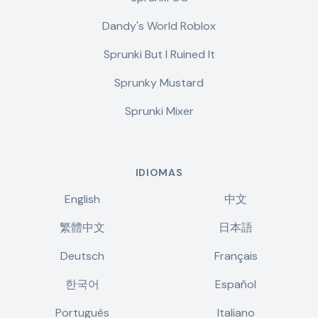
Dandy's World Roblox
Sprunki But I Ruined It
Sprunky Mustard
Sprunki Mixer
IDIOMAS
English
中文
繁體中文
日本語
Deutsch
Français
한국어
Español
Português
Italiano