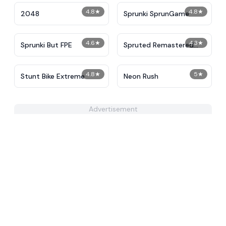
4.8
★
4.8
★
2048
Sprunki SprunGame
4.6
★
4.3
★
Sprunki But FPE
Spruted Remastered
Final Update
4.8
★
5
★
Stunt Bike Extreme
Neon Rush
Advertisement