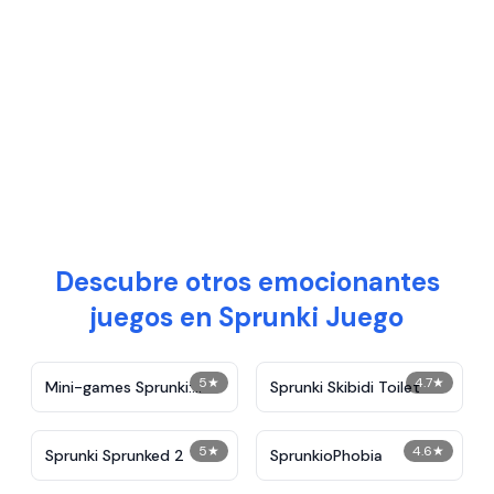
Descubre otros emocionantes
juegos en Sprunki Juego
5
★
4.7
★
Mini-games Sprunki:
Sprunki Skibidi Toilet
Sounds & Relaxation
5
★
4.6
★
Sprunki Sprunked 2
SprunkioPhobia