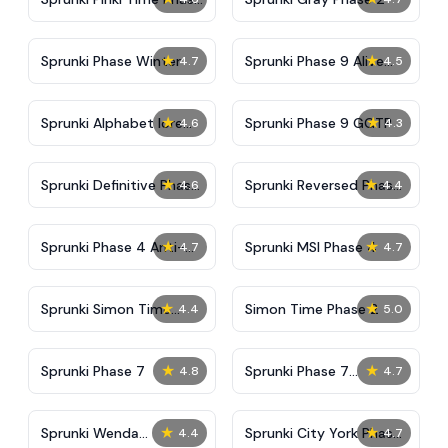
3
★
★
Sprunki Phase Winter
Sprunki Phase 9 Alive
4.7
4.5
And Malediction
★
★
Sprunki Alphabet lore
Sprunki Phase 9 GGTP
4.6
4.3
Arabic Phase 3
★
★
Sprunki Definitive Phase
Sprunki Reversed Phase
4.6
4.4
9 New
3 Definitive
★
★
Sprunki Phase 4 Anti-
Sprunki MSI Phase 4
4.7
4.7
Shifted
★
★
Sprunki Simon Time
Simon Time Phase 2
4.4
5.0
Phase 2
★
★
Sprunki Phase 7
Sprunki Phase 7
4.8
4.7
Definitive (Fanmade)
★
★
Sprunki Wenda
Sprunki City York Phase
4.4
4.7