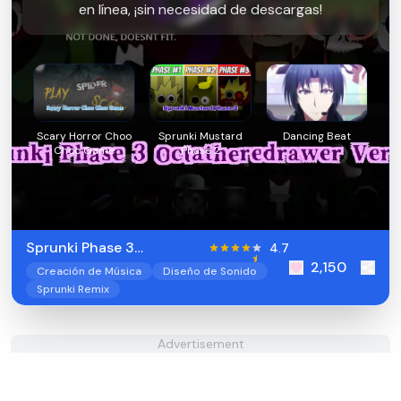
en línea, ¡sin necesidad de descargas!
Scary Horror Choo
Sprunki Mustard
Dancing Beat
Choo Game
Phase 2
Sprunki Phase 3
4.7
2,150
Octatheredrawer Version
Creación de Música
Diseño de Sonido
Sprunki Remix
Advertisement