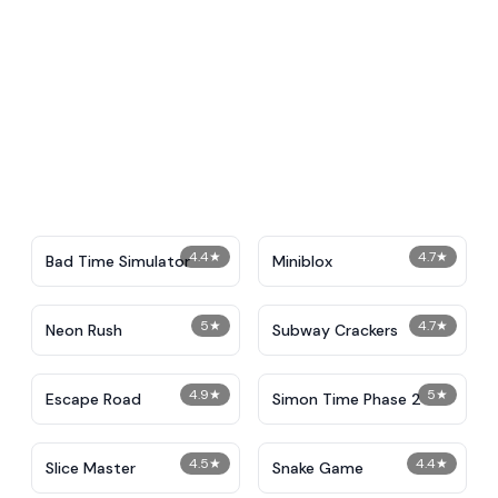
4.4
★
4.7
★
Bad Time Simulator
Miniblox
5
★
4.7
★
Neon Rush
Subway Crackers
4.9
★
5
★
Escape Road
Simon Time Phase 2
4.5
★
4.4
★
Slice Master
Snake Game