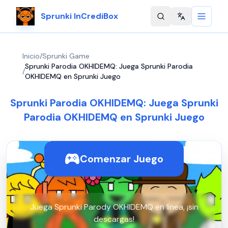
Sprunki InCrediBox
Change langu
Inicio
/
Sprunki Game
Sprunki Parodia OKHIDEMQ: Juega Sprunki Parodia
/
OKHIDEMQ en Sprunki Juego
Sprunki Parodia OKHIDEMQ: Juega Sprunki
Parodia OKHIDEMQ en Sprunki Juego
Comenzar Juego
Juega Sprunki Parody OKHIDEMQ en línea, ¡sin
descargas!