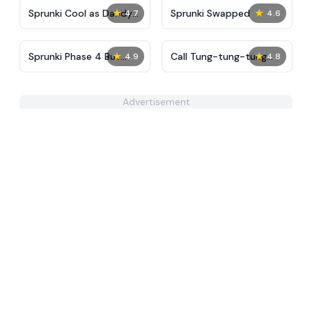
★
★
Sprunki Cool as Dandys
Sprunki Swapped
4.7
4.6
World
★
★
Sprunki Phase 4 But
Call Tung-tung-tung
4.9
4.8
Normal
Sahur
Advertisement