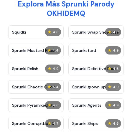
Explora Más Sprunki Parody
OKHIDEMQ
★
★
Squidki
Sprunki Swap Showcase
4.6
4.8
★
★
Sprunki Mustard Phase
Sprunkstard
4.4
4.9
2
★
★
Sprunki Relish
Sprunki Definitive Phase
4.9
4.6
7
★
★
Sprunki Chaotic Good
Sprunki grown up
4.4
4.9
★
★
Sprunki Pyramixed 0.9
Sprunki Agents
4.6
4.9
★
★
Sprunki Corruptbox 5
Sprunki Ships
4.7
4.6