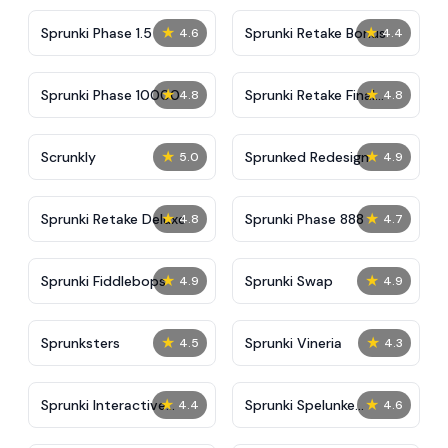
★
★
Sprunki Phase 1.5
Sprunki Retake Bonus
4.6
4.4
★
★
Sprunki Phase 10000
Sprunki Retake Final
4.8
4.8
Update
★
★
Scrunkly
Sprunked Redesign
5.0
4.9
★
★
Sprunki Retake Deluxe
Sprunki Phase 888
4.8
4.7
★
★
Sprunki Fiddlebops
Sprunki Swap
4.9
4.9
★
★
Sprunksters
Sprunki Vineria
4.5
4.3
★
★
Sprunki Interactive
Sprunki Spelunke
4.4
4.6
Tunner
Monkes