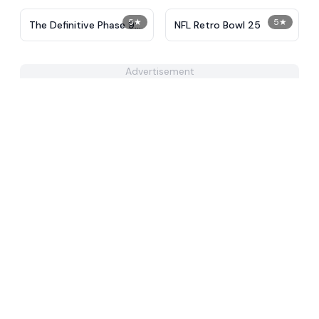
5
★
5
★
The Definitive Phase 9:
NFL Retro Bowl 25
Demolition
Advertisement