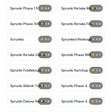
★
★
Sprunki Phase 1.5
Sprunki Retake Bonus
4.6
4.4
★
★
Sprunki Phase 10000
Sprunki Retake Final
4.8
4.8
Update
★
★
Scrunkly
Sprunked Redesign
5.0
4.9
★
★
Sprunki Retake Deluxe
Sprunki Phase 888
4.8
4.7
★
★
Sprunki Fiddlebops
Sprunki Katchup
4.9
4.5
★
★
Sprunki Skibidi Toilet
Sprunki Phase 4
4.7
4.8
Definitive
★
★
Sprunki Deluxe Retake
Sprunki Phase 4
4.4
4.4
Alternate Edition