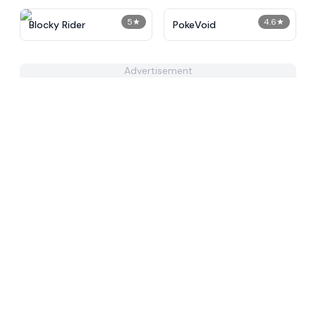
5
★
4.6
★
Blocky Rider
PokeVoid​
Advertisement