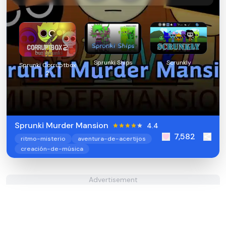
Sprunki Ships
Scrunkly
Sprunki Corruptbox
2
Sprunki Murder Mansion
4.4
7,582
ritmo-misterio
aventura-de-acertijos
creación-de-música
Advertisement