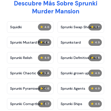
Descubre Más Sobre Sprunki
Murder Mansion
★
★
Squidki
Sprunki Swap Showcase
4.6
4.8
★
★
Sprunki Mustard Phase
Sprunkstard
4.4
4.9
2
★
★
Sprunki Relish
Sprunki Definitive Phase
4.9
4.6
7
★
★
Sprunki Chaotic Good
Sprunki grown up
4.4
4.9
★
★
Sprunki Pyramixed 0.9
Sprunki Agents
4.6
4.9
★
★
Sprunki Corruptbox 5
Sprunki Ships
4.7
4.6