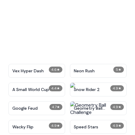
4.6
★
5
★
Vex Hyper Dash
Neon Rush
4.4
★
4.9
★
A Small World Cup
Snow Rider 2
4.7
★
4.9
★
Google Feud
Geometry Ball
Challenge
4.9
★
4.9
★
Wacky Flip
​​Speed Stars​