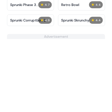
★
★
Sprunki Phase 3
Retro Bowl
4.7
4.4
Definitive
★
★
Sprunki Corruptbox 2
Sprunki Skrunchy
4.9
4.4
Advertisement