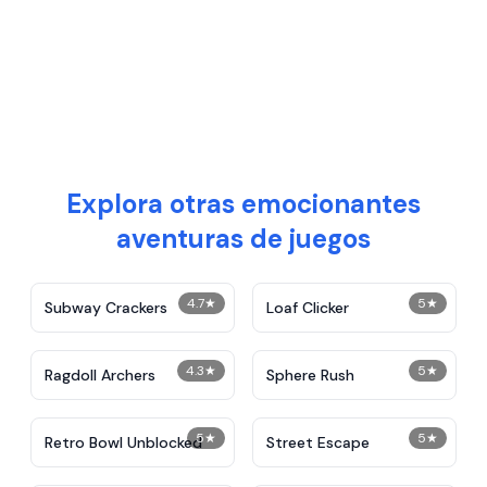
Explora otras emocionantes
aventuras de juegos
4.7
★
5
★
Subway Crackers
Loaf Clicker
4.3
★
5
★
Ragdoll Archers
Sphere Rush
5
★
5
★
Retro Bowl Unblocked
Street Escape