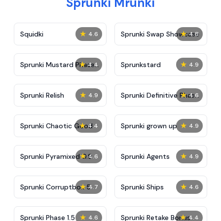
Sprunki Mrunki
★
★
Squidki
Sprunki Swap Showcase
4.6
4.8
★
★
Sprunki Mustard Phase
Sprunkstard
4.4
4.9
2
★
★
Sprunki Relish
Sprunki Definitive Phase
4.9
4.6
7
★
★
Sprunki Chaotic Good
Sprunki grown up
4.4
4.9
★
★
Sprunki Pyramixed 0.9
Sprunki Agents
4.6
4.9
★
★
Sprunki Corruptbox 5
Sprunki Ships
4.7
4.6
★
★
Sprunki Phase 1.5
Sprunki Retake Bonus
4.6
4.4