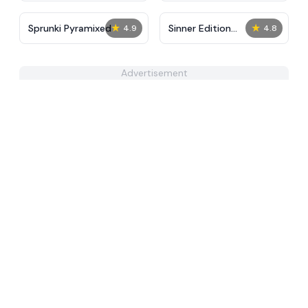
★
★
Sprunki Pyramixed
Sinner Edition
4.9
4.8
IncrediBox
Advertisement