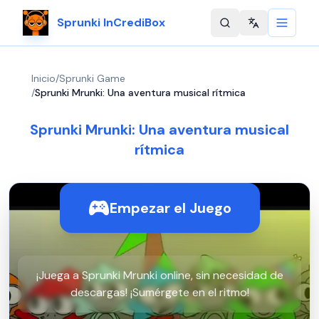
Sprunki InCrediBox
Change langu
Inicio
/
Sprunki Game
/
Sprunki Mrunki: Una aventura musical rítmica
Sprunki Mrunki: Una aventura musical
rítmica
Empezar el Juego
¡Juega a Sprunki Mrunki online, sin necesidad de
descargas! ¡Sumérgete en el ritmo!