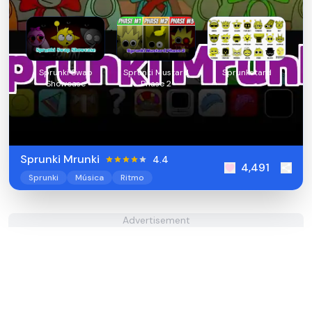
Sprunki Swap
Sprunki Mustard
Sprunkstard
Showcase
Phase 2
Sprunki Mrunki
4.4
4,491
Sprunki
Música
Ritmo
Advertisement