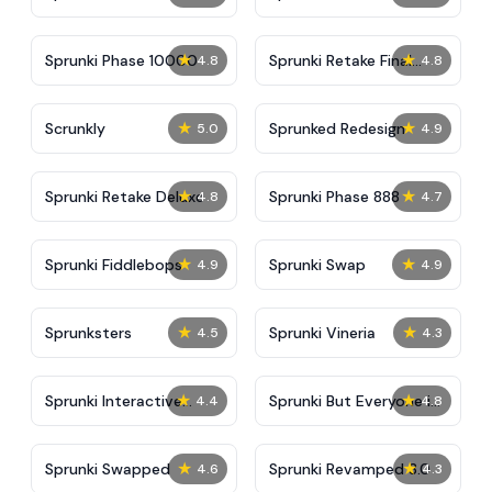
★
★
Sprunki Phase 10000
Sprunki Retake Final
4.8
4.8
Update
★
★
Scrunkly
Sprunked Redesign
5.0
4.9
★
★
Sprunki Retake Deluxe
Sprunki Phase 888
4.8
4.7
★
★
Sprunki Fiddlebops
Sprunki Swap
4.9
4.9
★
★
Sprunksters
Sprunki Vineria
4.5
4.3
★
★
Sprunki Interactive
Sprunki But Everyone is
4.4
4.8
Tunner
Big
★
★
Sprunki Swapped
Sprunki Revamped 3.0
4.6
4.3