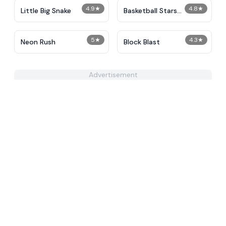
4.9
★
4.8
★
Little Big Snake
Basketball Stars
Unblocked
5
★
4.3
★
Neon Rush
Block Blast
Advertisement