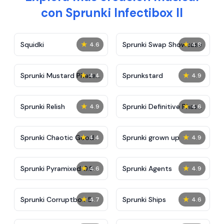
con Sprunki Infectibox II
★
★
Squidki
Sprunki Swap Showcase
4.6
4.8
★
★
Sprunki Mustard Phase
Sprunkstard
4.4
4.9
2
★
★
Sprunki Relish
Sprunki Definitive Phase
4.9
4.6
7
★
★
Sprunki Chaotic Good
Sprunki grown up
4.4
4.9
★
★
Sprunki Pyramixed 0.9
Sprunki Agents
4.6
4.9
★
★
Sprunki Corruptbox 5
Sprunki Ships
4.7
4.6