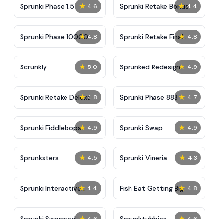
★
★
Sprunki Phase 1.5
Sprunki Retake Bonus
4.6
4.4
★
★
Sprunki Phase 10000
Sprunki Retake Final
4.8
4.8
Update
★
★
Scrunkly
Sprunked Redesign
5.0
4.9
★
★
Sprunki Retake Deluxe
Sprunki Phase 888
4.8
4.7
★
★
Sprunki Fiddlebops
Sprunki Swap
4.9
4.9
★
★
Sprunksters
Sprunki Vineria
4.5
4.3
★
★
Sprunki Interactive
Fish Eat Getting Big
4.4
4.8
Tunner
★
★
Sprunki Swapped
Sprunktubbies
4.6
4.6