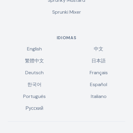
Sprunky Mustard
Sprunki Mixer
IDIOMAS
English
中文
繁體中文
日本語
Deutsch
Français
한국어
Español
Português
Italiano
Русский