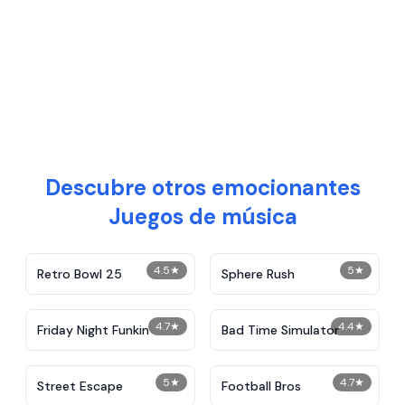
Descubre otros emocionantes
Juegos de música
4.5
★
5
★
Retro Bowl 25
Sphere Rush
4.7
★
4.4
★
Friday Night Funkin
Bad Time Simulator
5
★
4.7
★
Street Escape
Football Bros