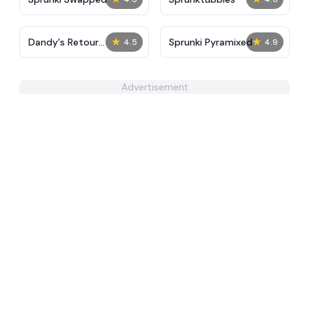
★
★
Dandy's Retour
Sprunki Pyramixed
4.5
4.9
IncrediBox
Advertisement