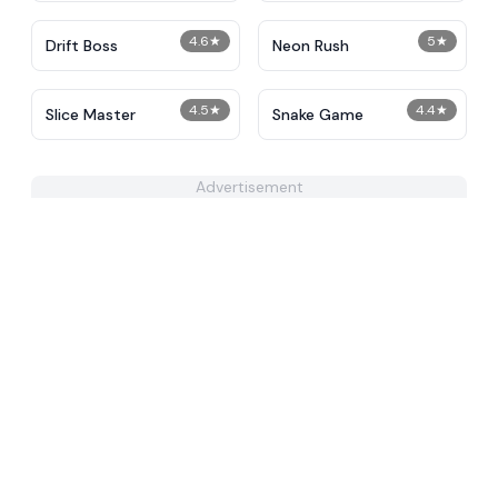
4.6
★
5
★
Drift Boss
Neon Rush
4.5
★
4.4
★
Slice Master
Snake Game
Advertisement