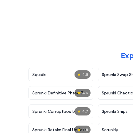
Exp
★
Squidki
Sprunki Swap 
4.6
★
Sprunki Definitive Phase 7
Sprunki Chaoti
4.6
★
Sprunki Corruptbox 5
Sprunki Ships
4.7
★
Sprunki Retake Final Update
Scrunkly
4.8