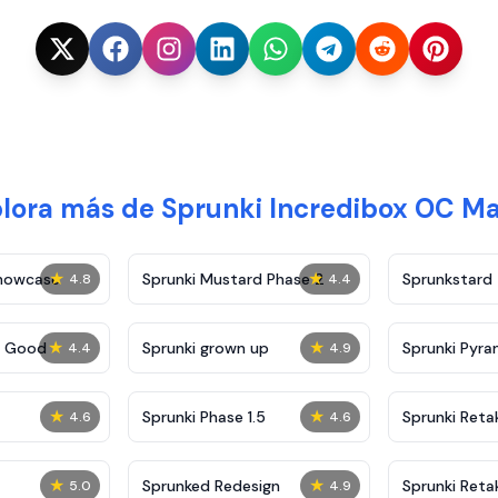
lora más de Sprunki Incredibox OC M
★
★
Showcase
Sprunki Mustard Phase 2
Sprunkstard
4.8
4.4
★
★
c Good
Sprunki grown up
Sprunki Pyra
4.4
4.9
★
★
Sprunki Phase 1.5
Sprunki Reta
4.6
4.6
★
★
Sprunked Redesign
Sprunki Reta
5.0
4.9