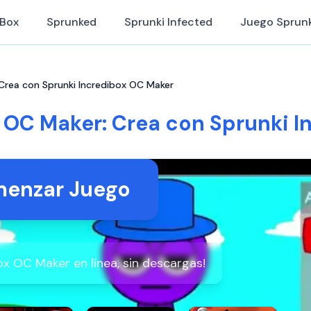
iBox
Sprunked
Sprunki Infected
Juego Sprunk
 Crea con Sprunki Incredibox OC Maker
 OC Maker: Crea con Sprunki 
enzar Juego
ox OC Maker en línea, sin descargas!