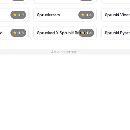
★
★
Sprunksters
Sprunki Viner
4.9
4.5
★
★
ed
Sprunked X Sprunki But it’s
Sprunki Pyra
4.6
4.5
Parasite
Advertisement