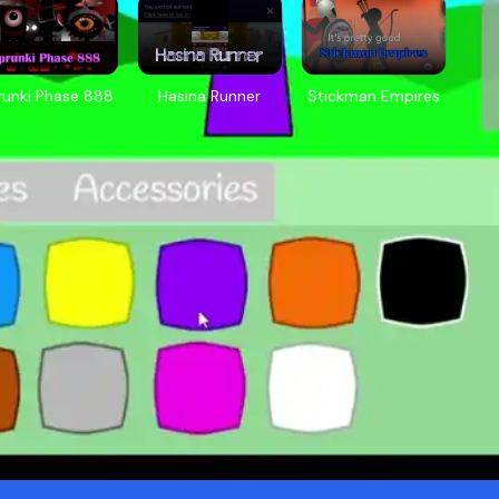
runki Phase 888
Hasina Runner
Stickman Empires