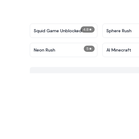
4.8
★
Squid Game Unblocked
Sphere Rush
5
★
Neon Rush
AI Minecraft