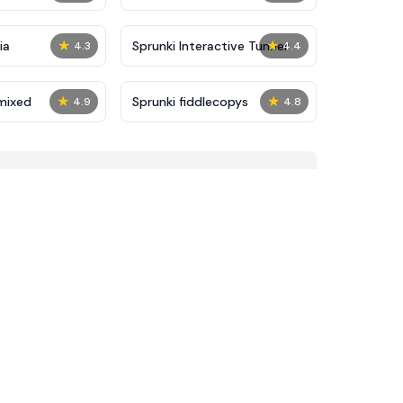
★
★
ia
Sprunki Interactive Tunner
4.3
4.4
★
★
mixed
Sprunki fiddlecopys
4.9
4.8