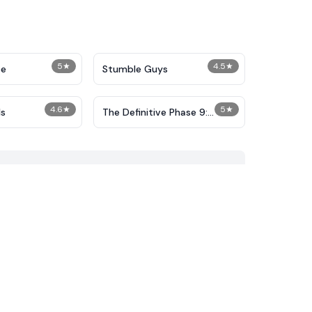
5
★
4.5
★
pe
Stumble Guys
4.6
★
5
★
s
The Definitive Phase 9:
Demolition