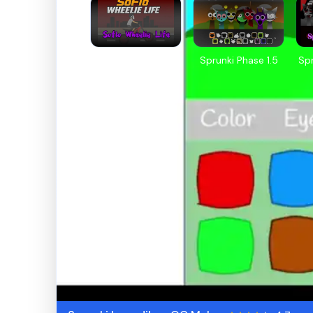
Soflo Wheelie Life
Sprunki Phase 1.5
Sp