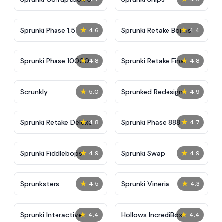
★
★
Sprunki Phase 1.5
Sprunki Retake Bonus
4.6
4.4
★
★
Sprunki Phase 10000
Sprunki Retake Final
4.8
4.8
Update
★
★
Scrunkly
Sprunked Redesign
5.0
4.9
★
★
Sprunki Retake Deluxe
Sprunki Phase 888
4.8
4.7
★
★
Sprunki Fiddlebops
Sprunki Swap
4.9
4.9
★
★
Sprunksters
Sprunki Vineria
4.5
4.3
★
★
Sprunki Interactive
Hollows IncrediBox
4.4
4.4