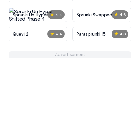
Tunner
★
★
Sprunki Un Hyper
Sprunki Swapped
4.4
4.6
Shifted Phase 4
★
★
Quevi 2
Parasprunki 15
4.4
4.8
Advertisement