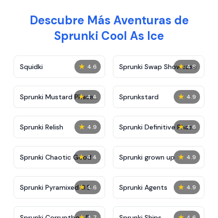
Descubre Más Aventuras de
Sprunki Cool As Ice
★
★
Squidki
Sprunki Swap Showcase
4.6
4.8
★
★
Sprunki Mustard Phase
Sprunkstard
4.4
4.9
2
★
★
Sprunki Relish
Sprunki Definitive Phase
4.9
4.6
7
★
★
Sprunki Chaotic Good
Sprunki grown up
4.4
4.9
★
★
Sprunki Pyramixed 0.9
Sprunki Agents
4.6
4.9
★
★
Sprunki Corruptbox 5
Sprunki Ships
4.7
4.6