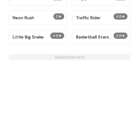
5
★
4.8
★
Neon Rush
Traffic Rider
4.9
★
4.8
★
Little Big Snake
Basketball Stars
Unblocked
Advertisement