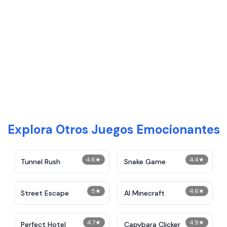
Explora Otros Juegos Emocionantes
4.6
★
4.4
★
Tunnel Rush
Snake Game
5
★
4.6
★
Street Escape
AI Minecraft
4.7
★
4.9
★
Perfect Hotel
Capybara Clicker