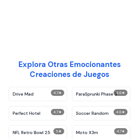
Explora Otras Emocionantes
Creaciones de Juegos
4.7
★
4.6
★
Drive Mad
ParaSprunki Phase 3
4.7
★
4.6
★
Perfect Hotel
Soccer Random
5
★
4.7
★
NFL Retro Bowl 25
Moto X3m