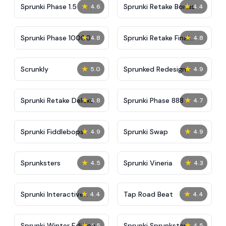
★
★
Sprunki Phase 1.5
Sprunki Retake Bonus
4.6
4.4
★
★
Sprunki Phase 10000
Sprunki Retake Final
4.8
4.8
Update
★
★
Scrunkly
Sprunked Redesign
5.0
4.9
★
★
Sprunki Retake Deluxe
Sprunki Phase 888
4.8
4.7
★
★
Sprunki Fiddlebops
Sprunki Swap
4.9
4.9
★
★
Sprunksters
Sprunki Vineria
4.5
4.3
★
★
Sprunki Interactive
Tap Road Beat
4.4
4.4
Tunner
★
★
Sprunki Winter Edition
Sprunki Sprunksters
4.5
4.5