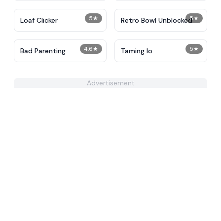
5
★
5
★
Loaf Clicker
Retro Bowl Unblocked
4.6
★
5
★
Bad Parenting
Taming Io
Advertisement