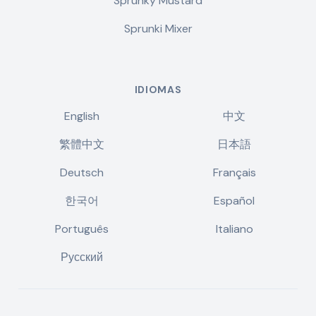
Sprunky Mustard
Sprunki Mixer
IDIOMAS
English
中文
繁體中文
日本語
Deutsch
Français
한국어
Español
Português
Italiano
Русский