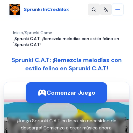
Sprunki InCrediBox
Change langu
Inicio
/
Sprunki Game
Sprunki C.A.T: ¡Remezcla melodías con estilo felino en
/
Sprunki C.A.T!
Sprunki C.A.T: ¡Remezcla melodías con
estilo felino en Sprunki C.A.T!
Comenzar Juego
¡Juega Sprunki C.A.T en línea, sin necesidad de
descarga! Comienza a crear música ahora.