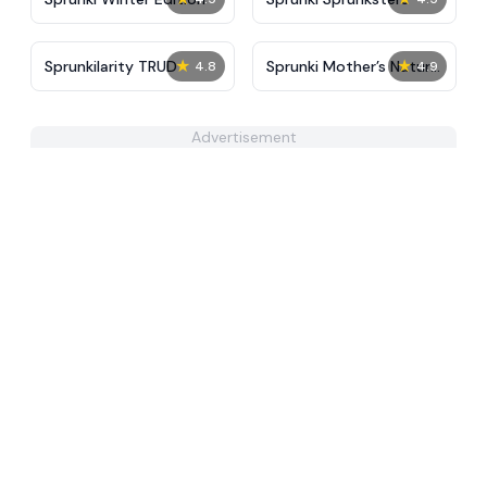
★
★
Sprunkilarity TRUD
Sprunki Mother’s Nature
4.8
4.9
Port
Advertisement