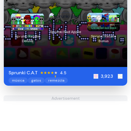
Sprunki Bad Apple
Sprunki Retake
Sprunki Retake
Deluxe
Bonus
Sprunki C.A.T
4.5
3,923
música
gatos
remezcla
Advertisement