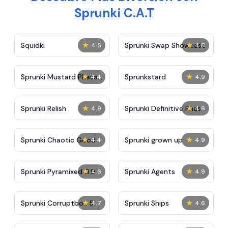
Sprunki C.A.T
★
★
Squidki
Sprunki Swap Showcase
4.6
4.8
★
★
Sprunki Mustard Phase
Sprunkstard
4.4
4.9
2
★
★
Sprunki Relish
Sprunki Definitive Phase
4.9
4.6
7
★
★
Sprunki Chaotic Good
Sprunki grown up
4.4
4.9
★
★
Sprunki Pyramixed 0.9
Sprunki Agents
4.6
4.9
★
★
Sprunki Corruptbox 5
Sprunki Ships
4.7
4.6