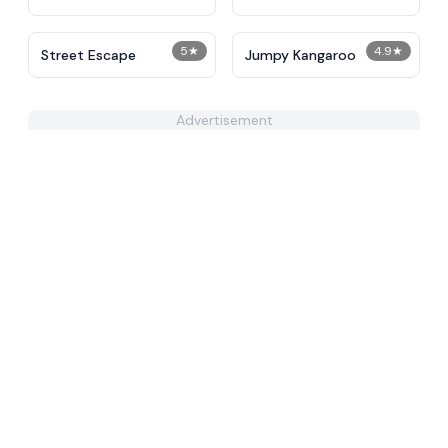
5
★
4.9
★
Street Escape
Jumpy Kangaroo
Advertisement