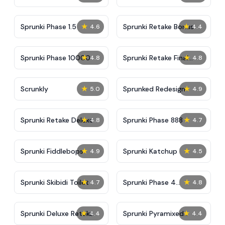
★
★
Sprunki Phase 1.5
Sprunki Retake Bonus
4.6
4.4
★
★
Sprunki Phase 10000
Sprunki Retake Final
4.8
4.8
Update
★
★
Scrunkly
Sprunked Redesign
5.0
4.9
★
★
Sprunki Retake Deluxe
Sprunki Phase 888
4.8
4.7
★
★
Sprunki Fiddlebops
Sprunki Katchup
4.9
4.5
★
★
Sprunki Skibidi Toilet
Sprunki Phase 4
4.7
4.8
Definitive
★
★
Sprunki Deluxe Retake
Sprunki Pyramixed
4.4
4.4
Swapped