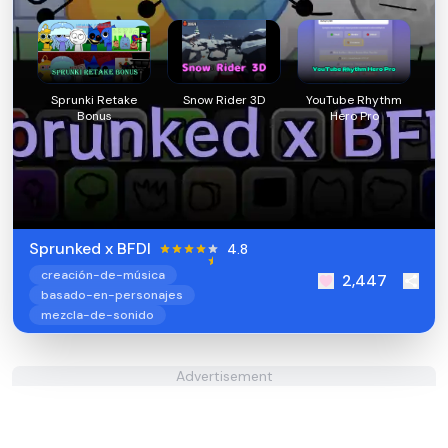
Sprunki Retake
Snow Rider 3D
YouTube Rhythm
Bonus
Hero Pro
Sprunked x BFDI
4.8
creación-de-música
2,447
basado-en-personajes
mezcla-de-sonido
Advertisement