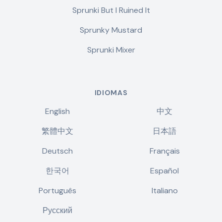
Sprunki But I Ruined It
Sprunky Mustard
Sprunki Mixer
IDIOMAS
English
中文
繁體中文
日本語
Deutsch
Français
한국어
Español
Português
Italiano
Русский