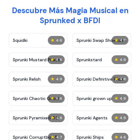
Descubre Más Magia Musical en
Sprunked x BFDI
★
★
Squidki
Sprunki Swap Showcase
4.6
4.8
★
★
Sprunki Mustard Phase
Sprunkstard
4.4
4.9
2
★
★
Sprunki Relish
Sprunki Definitive Phase
4.9
4.6
7
★
★
Sprunki Chaotic Good
Sprunki grown up
4.4
4.9
★
★
Sprunki Pyramixed 0.9
Sprunki Agents
4.6
4.9
★
★
Sprunki Corruptbox 5
Sprunki Ships
4.7
4.6