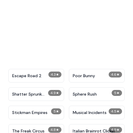
4.3
★
4.6
★
Escape Road 2
Poor Bunny
4.9
★
5
★
Shatter Sprunk
Sphere Rush
IncrediBox
5
★
4.5
★
Stickman Empires
Musical Incidents
4.8
★
4.9
★
The Freak Circus
Italian Brainrot Clicker