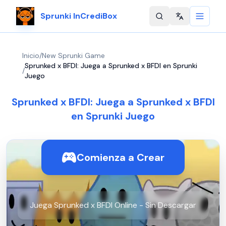
Sprunki InCrediBox
Change langu
Inicio
/
New Sprunki Game
Sprunked x BFDI: Juega a Sprunked x BFDI en Sprunki
/
Juego
Sprunked x BFDI: Juega a Sprunked x BFDI
en Sprunki Juego
Comienza a Crear
Juega Sprunked x BFDI Online - Sin Descargar