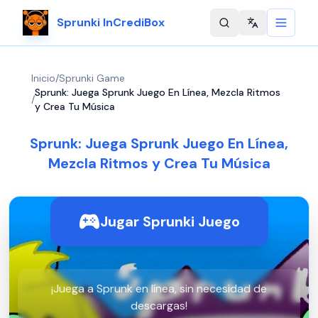
Sprunki InCrediBox
Change langu
Inicio
/
Sprunki Game
Sprunk: Juega Sprunk Juego En Línea, Mezcla Ritmos
/
y Crea Tu Música
Sprunk: Juega Sprunk Juego En Línea,
Mezcla Ritmos y Crea Tu Música
Jugar Sprunki Juego
¡Juega a Sprunk en línea, sin necesidad de
descargas!