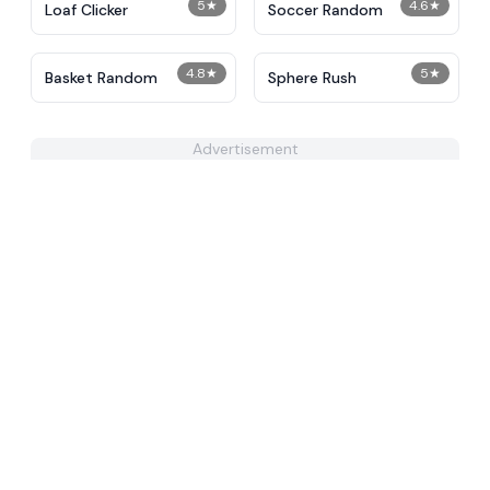
5
★
4.6
★
Loaf Clicker
Soccer Random
4.8
★
5
★
Basket Random
Sphere Rush
Advertisement