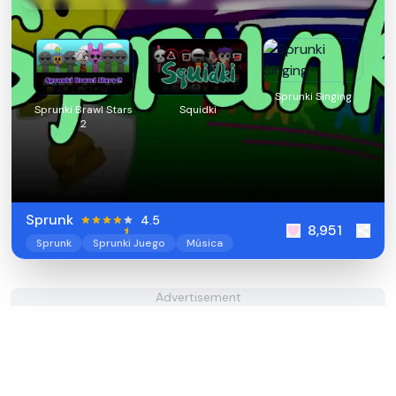
Sprunki Singing
Sprunki Brawl Stars
Squidki
2
Sprunk
4.5
8,951
Sprunk
Sprunki Juego
Música
Advertisement