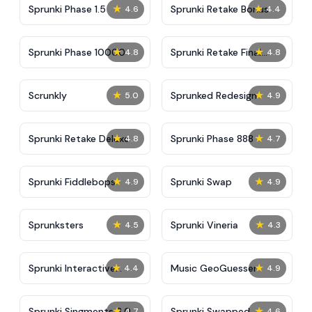
★
★
Sprunki Phase 1.5
Sprunki Retake Bonus
4.6
4.4
★
★
Sprunki Phase 10000
Sprunki Retake Final
4.8
4.8
Update
★
★
Scrunkly
Sprunked Redesign
5.0
4.9
★
★
Sprunki Retake Deluxe
Sprunki Phase 888
4.8
4.7
★
★
Sprunki Fiddlebops
Sprunki Swap
4.9
4.9
★
★
Sprunksters
Sprunki Vineria
4.5
4.3
★
★
Sprunki Interactive
Music GeoGuesser
4.4
4.9
Tunner
★
★
Sprunki Singments 2.0
Sprunki Swapped
4.7
4.6