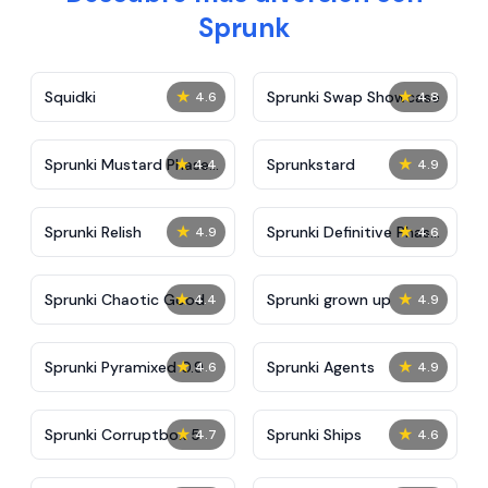
Sprunk
★
★
Squidki
Sprunki Swap Showcase
4.6
4.8
★
★
Sprunki Mustard Phase
Sprunkstard
4.4
4.9
2
★
★
Sprunki Relish
Sprunki Definitive Phase
4.9
4.6
7
★
★
Sprunki Chaotic Good
Sprunki grown up
4.4
4.9
★
★
Sprunki Pyramixed 0.9
Sprunki Agents
4.6
4.9
★
★
Sprunki Corruptbox 5
Sprunki Ships
4.7
4.6