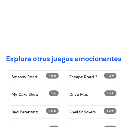
Explora otros juegos emocionantes
4.9
★
4.3
★
Smashy Road
Escape Road 2
5
★
4.7
★
My Cake Shop
Drive Mad
4.6
★
4.6
★
Bad Parenting
Shell Shockers