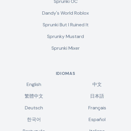
Sprunki OC
Dandy's World Roblox
Sprunki But I Ruined It
Sprunky Mustard
Sprunki Mixer
IDIOMAS
English
中文
繁體中文
日本語
Deutsch
Français
한국어
Español