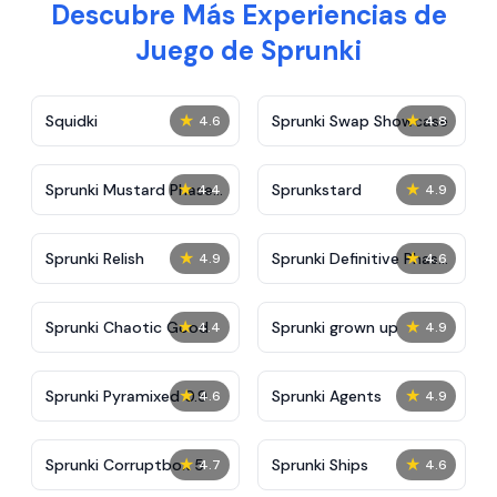
Descubre Más Experiencias de
Juego de Sprunki
★
★
Squidki
Sprunki Swap Showcase
4.6
4.8
★
★
Sprunki Mustard Phase
Sprunkstard
4.4
4.9
2
★
★
Sprunki Relish
Sprunki Definitive Phase
4.9
4.6
7
★
★
Sprunki Chaotic Good
Sprunki grown up
4.4
4.9
★
★
Sprunki Pyramixed 0.9
Sprunki Agents
4.6
4.9
★
★
Sprunki Corruptbox 5
Sprunki Ships
4.7
4.6