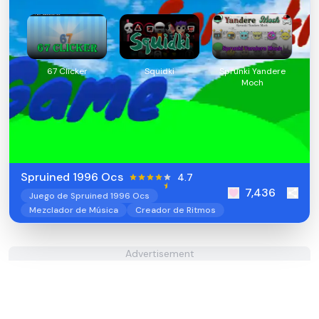
67 Clicker
Squidki
Sprunki Yandere
Moch
Spruined 1996 Ocs​
4.7
7,436
Juego de Spruined 1996 Ocs
Mezclador de Música
Creador de Ritmos
Advertisement