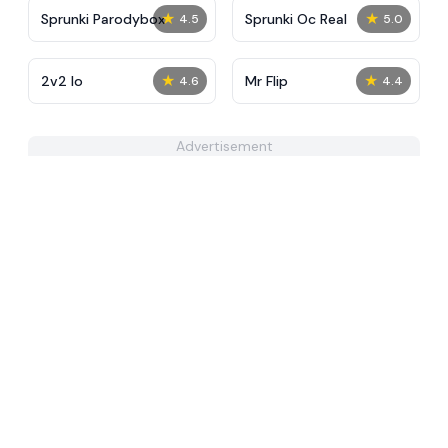
★
★
Sprunki Parodybox
Sprunki Oc Real
4.5
5.0
★
★
2v2 Io
Mr Flip
4.6
4.4
Advertisement