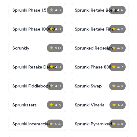
★
★
Sprunki Phase 1.5
Sprunki Retake Bonus
4.6
4.4
★
★
Sprunki Phase 10000
Sprunki Retake Final
4.8
4.8
Update
★
★
Scrunkly
Sprunked Redesign
5.0
4.9
★
★
Sprunki Retake Deluxe
Sprunki Phase 888
4.8
4.7
★
★
Sprunki Fiddlebops
Sprunki Swap
4.9
4.9
★
★
Sprunksters
Sprunki Vineria
4.5
4.3
★
★
Sprunki Interactive
Sprunki Pyramixed
4.4
4.9
Tunner