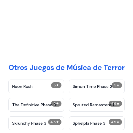
Otros Juegos de Música de Terror
5
★
5
★
Neon Rush
Simon Time Phase 2
5
★
4.9
★
The Definitive Phase 9:
Spruted Remastered
Demolition
Alternative Phase 2
4.5
★
4.9
★
Skrunchy Phase 3
Sphelpki Phase 3