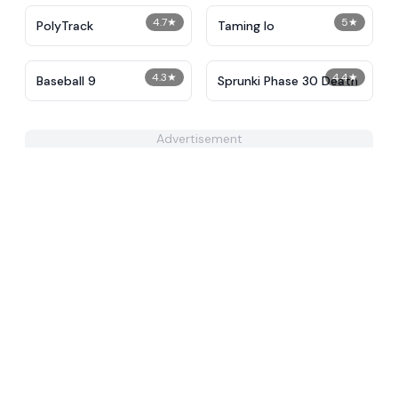
4.7
★
5
★
PolyTrack
Taming Io
4.3
★
4.4
★
Baseball 9
Sprunki Phase 30 Death
Advertisement