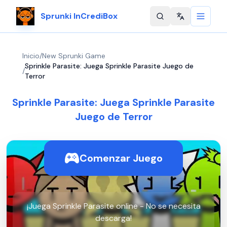
Sprunki InCrediBox
Change langu
Inicio
/
New Sprunki Game
Sprinkle Parasite: Juega Sprinkle Parasite Juego de
/
Terror
Sprinkle Parasite: Juega Sprinkle Parasite
Juego de Terror
Comenzar Juego
¡Juega Sprinkle Parasite online - No se necesita
descarga!