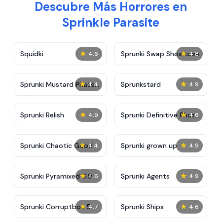
Descubre Más Horrores en
Sprinkle Parasite
★
★
Squidki
Sprunki Swap Showcase
4.6
4.8
★
★
Sprunki Mustard Phase
Sprunkstard
4.4
4.9
2
★
★
Sprunki Relish
Sprunki Definitive Phase
4.9
4.6
7
★
★
Sprunki Chaotic Good
Sprunki grown up
4.4
4.9
★
★
Sprunki Pyramixed 0.9
Sprunki Agents
4.6
4.9
★
★
Sprunki Corruptbox 5
Sprunki Ships
4.7
4.6