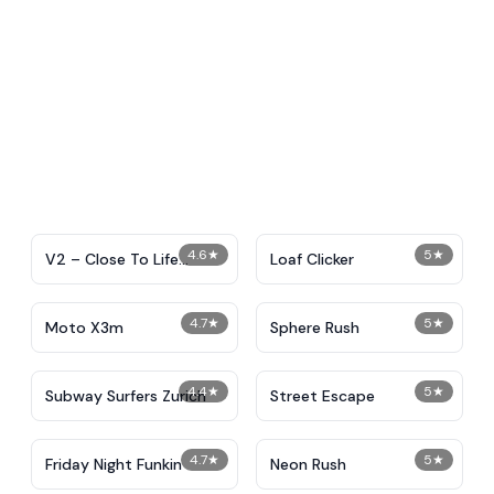
4.6
★
5
★
V2 – Close To Life
Loaf Clicker
IncrediBox
4.7
★
5
★
Moto X3m
Sphere Rush
4.4
★
5
★
Subway Surfers Zurich
Street Escape
4.7
★
5
★
Friday Night Funkin
Neon Rush