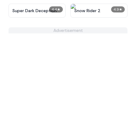
4.4
★
4.9
★
Super Dark Deception
Snow Rider 2
Advertisement