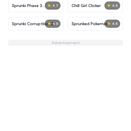
★
★
Sprunki Phase 3
Chill Girl Clicker
4.7
4.9
Definitive
★
★
Sprunki Corruptbox 2
Sprunked Pokemon
4.9
4.6
Advertisement