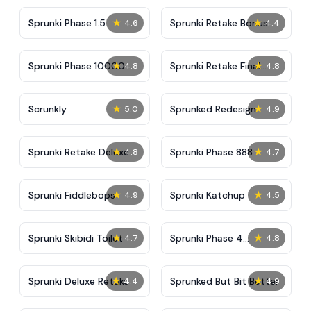
★
★
Sprunki Phase 1.5
Sprunki Retake Bonus
4.6
4.4
★
★
Sprunki Phase 10000
Sprunki Retake Final
4.8
4.8
Update
★
★
Scrunkly
Sprunked Redesign
5.0
4.9
★
★
Sprunki Retake Deluxe
Sprunki Phase 888
4.8
4.7
★
★
Sprunki Fiddlebops
Sprunki Katchup
4.9
4.5
★
★
Sprunki Skibidi Toilet
Sprunki Phase 4
4.7
4.8
Definitive
★
★
Sprunki Deluxe Retake
Sprunked But Bit Better
4.4
4.9