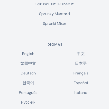
Sprunki But I Ruined It
Sprunky Mustard
Sprunki Mixer
IDIOMAS
English
中文
繁體中文
日本語
Deutsch
Français
한국어
Español
Português
Italiano
Русский