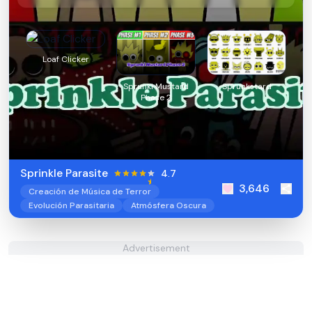
Loaf Clicker
Sprunki Mustard
Sprunkstard
Phase 2
Sprinkle Parasite
4.7
3,646
Creación de Música de Terror
Evolución Parasitaria
Atmósfera Oscura
Advertisement