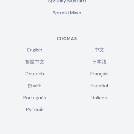
Sprunky Mustard
Sprunki Mixer
IDIOMAS
English
中文
繁體中文
日本語
Deutsch
Français
한국어
Español
Português
Italiano
Русский