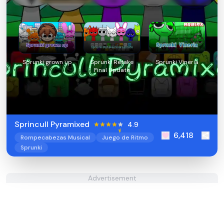
Sprunki grown up
Sprunki Retake
Sprunki Vineria
Final Update
Sprincull Pyramixed
4.9
6,418
Rompecabezas Musical
Juego de Ritmo
Sprunki
Advertisement