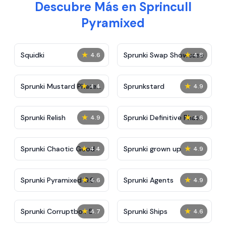
Descubre Más en Sprincull
Pyramixed
★
★
Squidki
Sprunki Swap Showcase
4.6
4.8
★
★
Sprunki Mustard Phase
Sprunkstard
4.4
4.9
2
★
★
Sprunki Relish
Sprunki Definitive Phase
4.9
4.6
7
★
★
Sprunki Chaotic Good
Sprunki grown up
4.4
4.9
★
★
Sprunki Pyramixed 0.9
Sprunki Agents
4.6
4.9
★
★
Sprunki Corruptbox 5
Sprunki Ships
4.7
4.6