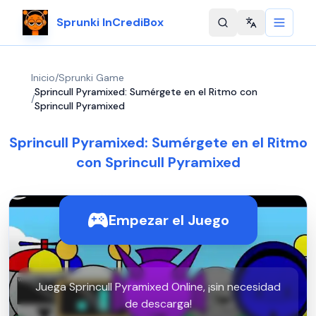
Sprunki InCrediBox
Change langu
Inicio
/
Sprunki Game
Sprincull Pyramixed: Sumérgete en el Ritmo con
/
Sprincull Pyramixed
Sprincull Pyramixed: Sumérgete en el Ritmo
con Sprincull Pyramixed
Empezar el Juego
Juega Sprincull Pyramixed Online, ¡sin necesidad
de descarga!