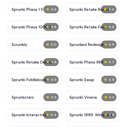
★
★
Sprunki Phase 1.5
Sprunki Retake Bonus
4.6
4.4
★
★
Sprunki Phase 10000
Sprunki Retake Final
4.8
4.8
Update
★
★
Scrunkly
Sprunked Redesign
5.0
4.9
★
★
Sprunki Retake Deluxe
Sprunki Phase 888
4.8
4.7
★
★
Sprunki Fiddlebops
Sprunki Swap
4.9
4.9
★
★
Sprunksters
Sprunki Vineria
4.5
4.3
★
★
Sprunki Interactive
Sprunki 1999: Windows
4.4
4.9
Tunner
XP