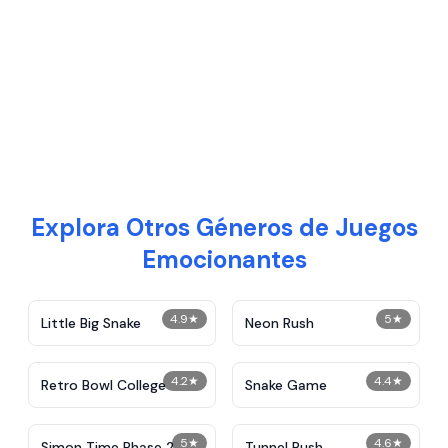
Explora Otros Géneros de Juegos
Emocionantes
4.9
★
5
★
Little Big Snake
Neon Rush
4.2
★
4.4
★
Retro Bowl College
Snake Game
5
★
4.6
★
Simon Time Phase 2
Tunnel Rush