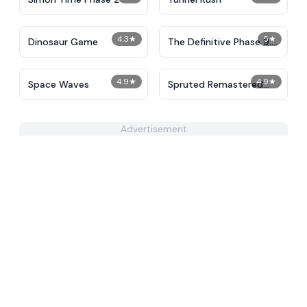
4.3
★
5
★
Dinosaur Game
The Definitive Phase 9:
Demolition
4.9
★
4.9
★
Space Waves
Spruted Remastered
Alternative Phase 2
Advertisement