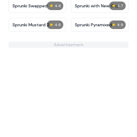
★
★
Sprunki Swapped
Sprunki with New Ocs
4.6
4.7
★
★
Sprunki Mustard 2
Sprunki Pyramixed
4.6
4.9
Advertisement