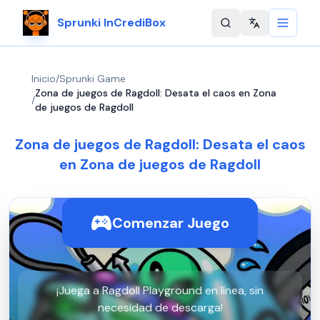
Sprunki InCrediBox
Change langu
Inicio
/
Sprunki Game
Zona de juegos de Ragdoll: Desata el caos en Zona
/
de juegos de Ragdoll
Zona de juegos de Ragdoll: Desata el caos
en Zona de juegos de Ragdoll
Comenzar Juego
¡Juega a Ragdoll Playground en línea, sin
necesidad de descarga!