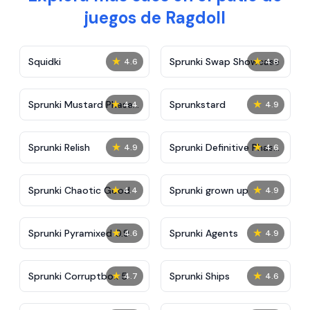
juegos de Ragdoll
★
★
Squidki
Sprunki Swap Showcase
4.6
4.8
★
★
Sprunki Mustard Phase
Sprunkstard
4.4
4.9
2
★
★
Sprunki Relish
Sprunki Definitive Phase
4.9
4.6
7
★
★
Sprunki Chaotic Good
Sprunki grown up
4.4
4.9
★
★
Sprunki Pyramixed 0.9
Sprunki Agents
4.6
4.9
★
★
Sprunki Corruptbox 5
Sprunki Ships
4.7
4.6