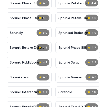
★
★
Sprunki Phase 1.5
Sprunki Retake Bonus
4.6
4.4
★
★
Sprunki Phase 10000
Sprunki Retake Final
4.8
4.8
Update
★
★
Scrunkly
Sprunked Redesign
5.0
4.9
★
★
Sprunki Retake Deluxe
Sprunki Phase 888
4.8
4.7
★
★
Sprunki Fiddlebops
Sprunki Swap
4.9
4.9
★
★
Sprunksters
Sprunki Vineria
4.5
4.3
★
★
Sprunki Interactive
Scrandle
4.4
5.0
Tunner
★
★
Sprunki Pyrof NFE
Sprunki Frunki 2.0
4.8
4.4