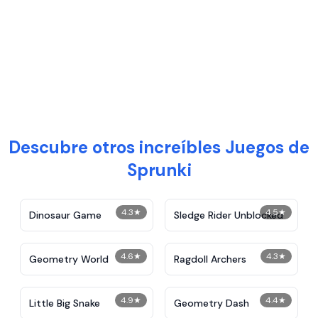
Descubre otros increíbles Juegos de
Sprunki
4.3
★
4.5
★
Dinosaur Game
Sledge Rider Unblocked
4.6
★
4.3
★
Geometry World
Ragdoll Archers
4.9
★
4.4
★
Little Big Snake
Geometry Dash