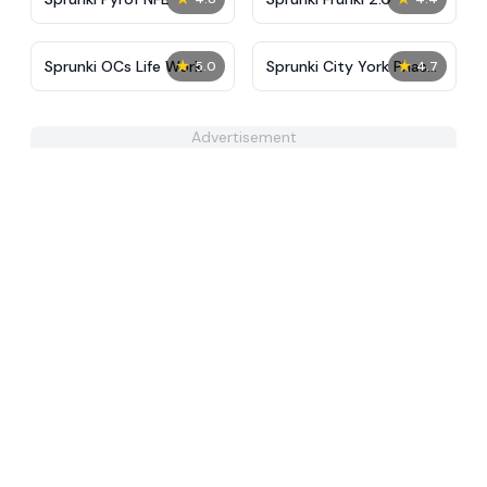
★
★
Sprunki OCs Life Work
Sprunki City York Phase
5.0
4.7
2
Advertisement