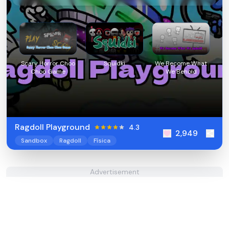
Scary Horror Choo
Squidki
We Become What
Choo Game
We Behold
Ragdoll Playground
4.3
2,949
Sandbox
Ragdoll
Física
Advertisement