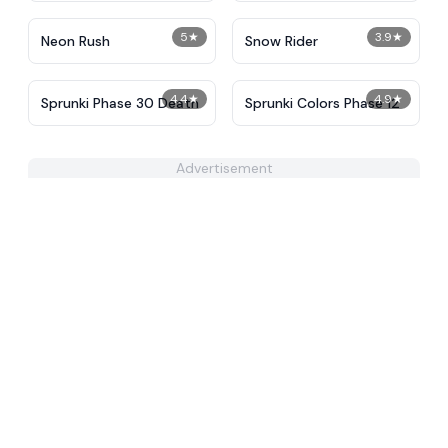
5
★
3.9
★
Neon Rush
Snow Rider
4.4
★
4.9
★
Sprunki Phase 30 Death
Sprunki Colors Phase 12
Advertisement