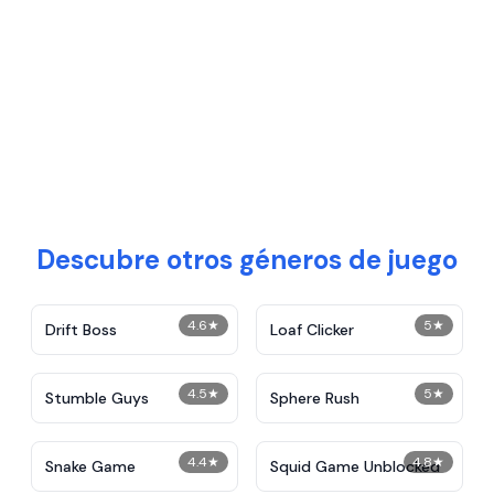
Descubre otros géneros de juego
4.6
★
5
★
Drift Boss
Loaf Clicker
4.5
★
5
★
Stumble Guys
Sphere Rush
4.4
★
4.8
★
Snake Game
Squid Game Unblocked