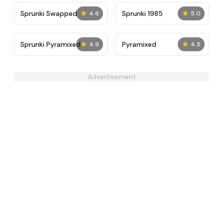
★
★
Sprunki Swapped
Sprunki 1985
4.6
5.0
★
★
Sprunki Pyramixed
Pyramixed
4.9
4.5
Advertisement