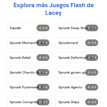
Explora más Juegos Flash de
Lacey
★
★
Squidki
Sprunki Swap Showcase
4.6
4.8
★
★
Sprunki Mustard Phase
Sprunkstard
4.4
4.9
2
★
★
Sprunki Relish
Sprunki Definitive Phase
4.9
4.6
7
★
★
Sprunki Chaotic Good
Sprunki grown up
4.4
4.9
★
★
Sprunki Pyramixed 0.9
Sprunki Agents
4.6
4.9
★
★
Sprunki Corruptbox 5
Sprunki Ships
4.7
4.6