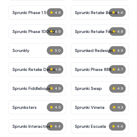
★
★
Sprunki Phase 1.5
Sprunki Retake Bonus
4.6
4.4
★
★
Sprunki Phase 10000
Sprunki Retake Final
4.8
4.8
Update
★
★
Scrunkly
Sprunked Redesign
5.0
4.9
★
★
Sprunki Retake Deluxe
Sprunki Phase 888
4.8
4.7
★
★
Sprunki Fiddlebops
Sprunki Swap
4.9
4.9
★
★
Sprunksters
Sprunki Vineria
4.5
4.3
★
★
Sprunki Interactive
Sprunki Escuela
4.4
4.4
Tunner