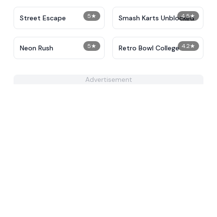
5
★
4.5
★
Street Escape
Smash Karts Unblocked
5
★
4.2
★
Neon Rush
Retro Bowl College
Advertisement