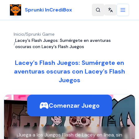
Sprunki InCrediBox
Change langu
Inicio
/
Sprunki Game
Lacey's Flash Juegos: Sumérgete en aventuras
/
oscuras con Lacey's Flash Juegos
Lacey's Flash Juegos: Sumérgete en
aventuras oscuras con Lacey's Flash
Juegos
Comenzar Juego
¡Juega a los Juegos Flash de Lacey en línea, sin