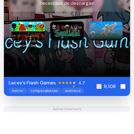
necesidad de descargas!
Sprunki Swap
Squidki
Stack Rush
Lacey's Flash Games
4.7
9,108
horror
rompecabezas
aventura
Advertisement