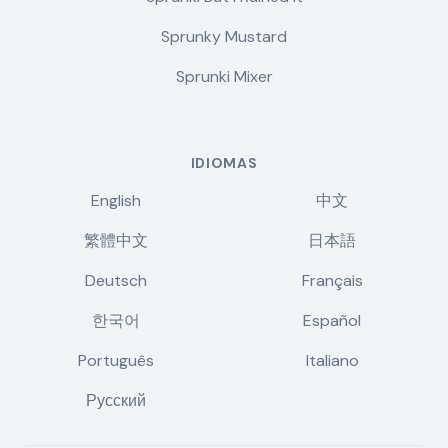
Sprunky Mustard
Sprunki Mixer
IDIOMAS
English
中文
繁體中文
日本語
Deutsch
Français
한국어
Español
Português
Italiano
Русский