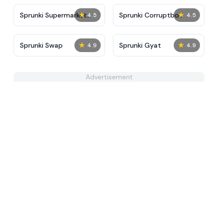
★
★
Sprunki Supermarket
Sprunki Corruptbox
4.5
4.5
Simulator
★
★
Sprunki Swap
Sprunki Gyat
4.9
4.9
Advertisement