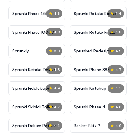
★
★
Sprunki Phase 1.5
Sprunki Retake Bonus
4.6
4.4
★
★
Sprunki Phase 10000
Sprunki Retake Final
4.8
4.8
Update
★
★
Scrunkly
Sprunked Redesign
5.0
4.9
★
★
Sprunki Retake Deluxe
Sprunki Phase 888
4.8
4.7
★
★
Sprunki Fiddlebops
Sprunki Katchup
4.9
4.5
★
★
Sprunki Skibidi Toilet
Sprunki Phase 4
4.7
4.8
Definitive
★
★
Sprunki Deluxe Retake
Basket Blitz 2
4.4
4.9