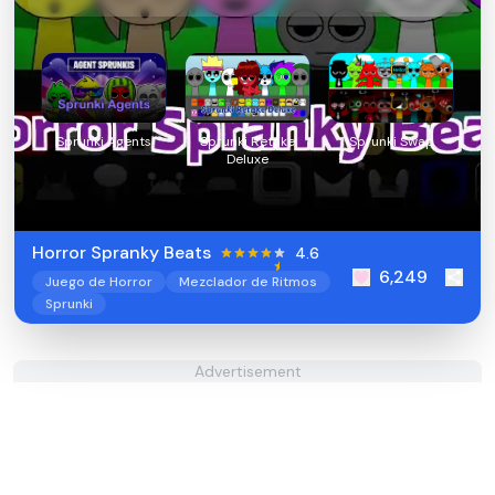
Sprunki Agents
Sprunki Retake
Sprunki Swap
Deluxe
Horror Spranky Beats
4.6
6,249
Juego de Horror
Mezclador de Ritmos
Sprunki
Advertisement