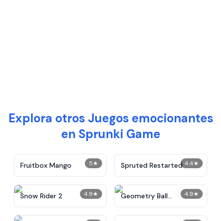
Explora otros Juegos emocionantes
en Sprunki Game
5
★
4.4
★
Fruitbox Mango
Spruted Restarted
4.9
★
4.9
★
Snow Rider 2
Geometry Ball
Challenge