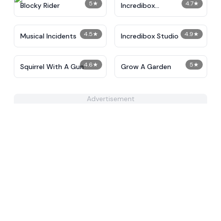
5
★
4.7
★
Blocky Rider
Incredibox
Instrumentalist
4.5
★
4.9
★
Musical Incidents
Incredibox Studio
4.6
★
5
★
Squirrel With A Gun
Grow A Garden
Advertisement