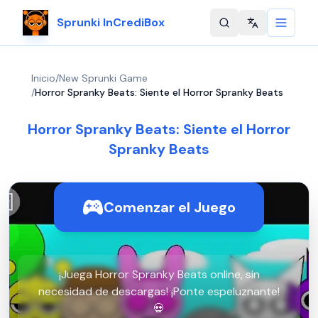
Sprunki InCrediBox
Change langu
Inicio
/
New Sprunki Game
/
Horror Spranky Beats: Siente el Horror Spranky Beats
Horror Spranky Beats: Siente el Horror
Spranky Beats
Comenzar el Juego
¡Juega Horror Spranky Beats online, sin
necesidad de descargas! ¡Ponte espeluznante!
💀