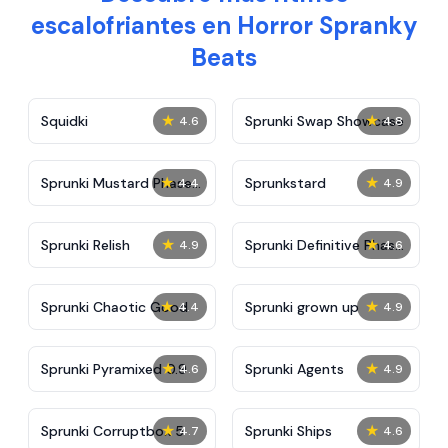
escalofriantes en Horror Spranky
Beats
★
★
Squidki
Sprunki Swap Showcase
4.6
4.8
★
★
Sprunki Mustard Phase
Sprunkstard
4.4
4.9
2
★
★
Sprunki Relish
Sprunki Definitive Phase
4.9
4.6
7
★
★
Sprunki Chaotic Good
Sprunki grown up
4.4
4.9
★
★
Sprunki Pyramixed 0.9
Sprunki Agents
4.6
4.9
★
★
Sprunki Corruptbox 5
Sprunki Ships
4.7
4.6