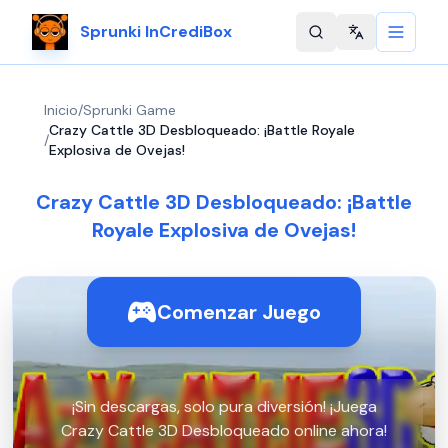
Sprunki InCrediBox
Change langu
Inicio
/
Sprunki Game
Crazy Cattle 3D Desbloqueado: ¡Battle Royale
/
Explosiva de Ovejas!
Crazy Cattle 3D Desbloqueado: ¡Battle
Royale Explosiva de Ovejas!
Comenzar Juego
¡Sin descargas, solo pura diversión! ¡Juega
Crazy Cattle 3D Desbloqueado online ahora!