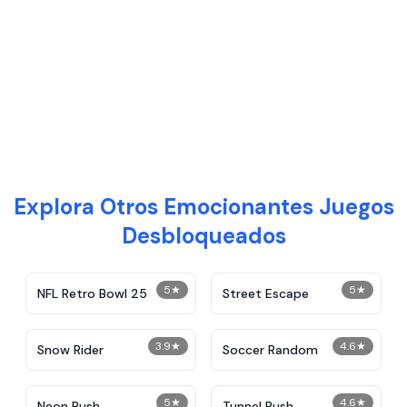
Explora Otros Emocionantes Juegos
Desbloqueados
5
★
5
★
NFL Retro Bowl 25
Street Escape
3.9
★
4.6
★
Snow Rider
Soccer Random
5
★
4.6
★
Neon Rush
Tunnel Rush