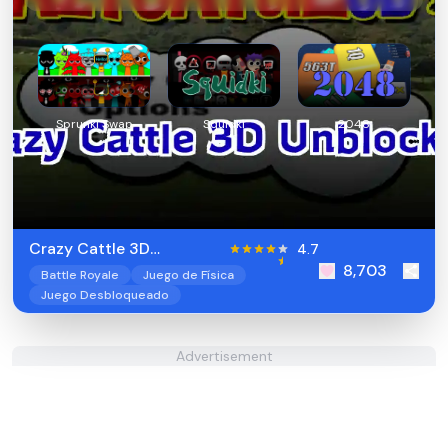
Sprunki Swap
Squidki
2048
Crazy Cattle 3D
4.7
8,703
Unblocked
Battle Royale
Juego de Física
Juego Desbloqueado
Advertisement