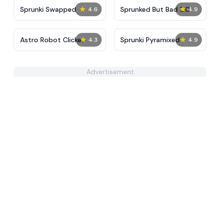
★
★
Sprunki Swapped
Sprunked But Bad 2.0
4.6
4.9
★
★
Astro Robot Clicker
Sprunki Pyramixed
4.3
4.9
Advertisement