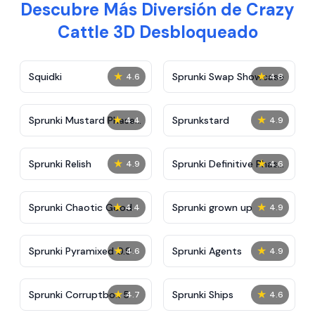
Descubre Más Diversión de Crazy
Cattle 3D Desbloqueado
★
★
Squidki
Sprunki Swap Showcase
4.6
4.8
★
★
Sprunki Mustard Phase
Sprunkstard
4.4
4.9
2
★
★
Sprunki Relish
Sprunki Definitive Phase
4.9
4.6
7
★
★
Sprunki Chaotic Good
Sprunki grown up
4.4
4.9
★
★
Sprunki Pyramixed 0.9
Sprunki Agents
4.6
4.9
★
★
Sprunki Corruptbox 5
Sprunki Ships
4.7
4.6