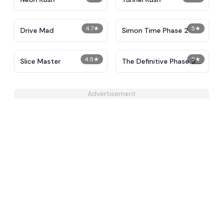
4.7
★
5
★
Drive Mad
Simon Time Phase 2
4.5
★
5
★
Slice Master
The Definitive Phase 9:
Demolition
Advertisement