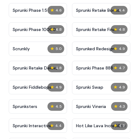
★
★
Sprunki Phase 1.5
Sprunki Retake Bonus
4.6
4.4
★
★
Sprunki Phase 10000
Sprunki Retake Final
4.8
4.8
Update
★
★
Scrunkly
Sprunked Redesign
5.0
4.9
★
★
Sprunki Retake Deluxe
Sprunki Phase 888
4.8
4.7
★
★
Sprunki Fiddlebops
Sprunki Swap
4.9
4.9
★
★
Sprunksters
Sprunki Vineria
4.5
4.3
★
★
Sprunki Interactive
Hot Like Lava IncrediBox
4.4
4.9
Tunner