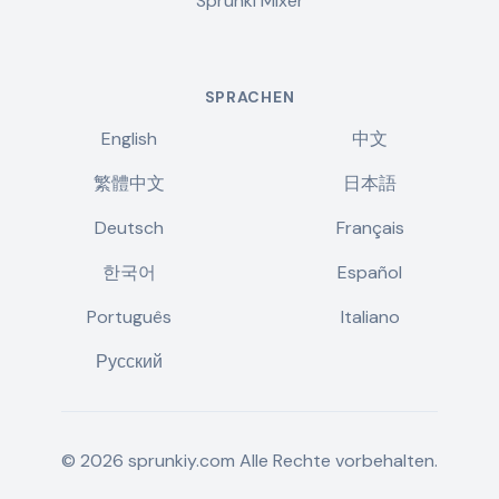
Sprunki Mixer
SPRACHEN
English
中文
繁體中文
日本語
Deutsch
Français
한국어
Español
Português
Italiano
Русский
©
2026
sprunkiy.com
Alle Rechte vorbehalten.