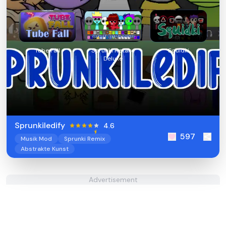
Tube Fall
Sprunki Retake
Squidki
Deluxe
Sprunkiledify
4.6
597
Musik Mod
Sprunki Remix
Abstrakte Kunst
Advertisement