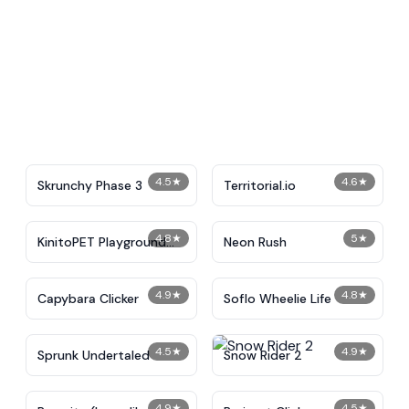
4.5
★
4.6
★
Skrunchy Phase 3
Territorial.io
4.8
★
5
★
KinitoPET Playground
Neon Rush
Ragdoll Sandbox
4.9
★
4.8
★
Capybara Clicker
Soflo Wheelie Life
4.5
★
4.9
★
Sprunk Undertaled
Snow Rider 2
4.9
★
4.5
★