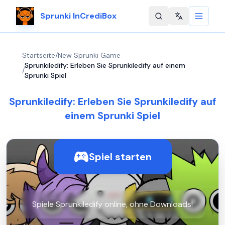
Sprunki InCrediBox
Change langu
Startseite
/
New Sprunki Game
Sprunkiledify: Erleben Sie Sprunkiledify auf einem
/
Sprunki Spiel
Sprunkiledify: Erleben Sie Sprunkiledify auf
einem Sprunki Spiel
Spiel starten
Spiele Sprunkiledify online, ohne Downloads!