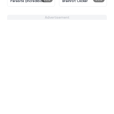
Parasite (Incredibox
Brainrot Clicker
Mod)
Advertisement