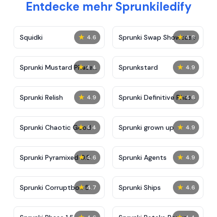
Entdecke mehr Sprunkiledify
★
★
Squidki
Sprunki Swap Showcase
4.6
4.8
★
★
Sprunki Mustard Phase
Sprunkstard
4.4
4.9
2
★
★
Sprunki Relish
Sprunki Definitive Phase
4.9
4.6
7
★
★
Sprunki Chaotic Good
Sprunki grown up
4.4
4.9
★
★
Sprunki Pyramixed 0.9
Sprunki Agents
4.6
4.9
★
★
Sprunki Corruptbox 5
Sprunki Ships
4.7
4.6