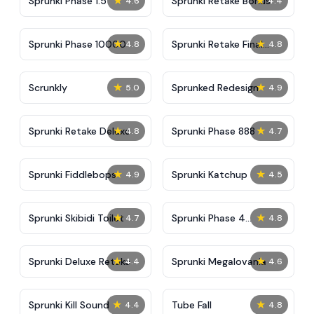
★
★
Sprunki Phase 1.5
Sprunki Retake Bonus
4.6
4.4
★
★
Sprunki Phase 10000
Sprunki Retake Final
4.8
4.8
Update
★
★
Scrunkly
Sprunked Redesign
5.0
4.9
★
★
Sprunki Retake Deluxe
Sprunki Phase 888
4.8
4.7
★
★
Sprunki Fiddlebops
Sprunki Katchup
4.9
4.5
★
★
Sprunki Skibidi Toilet
Sprunki Phase 4
4.7
4.8
Definitive
★
★
Sprunki Deluxe Retake
Sprunki Megalovania
4.4
4.6
★
★
Sprunki Kill Sound
Tube Fall
4.4
4.8