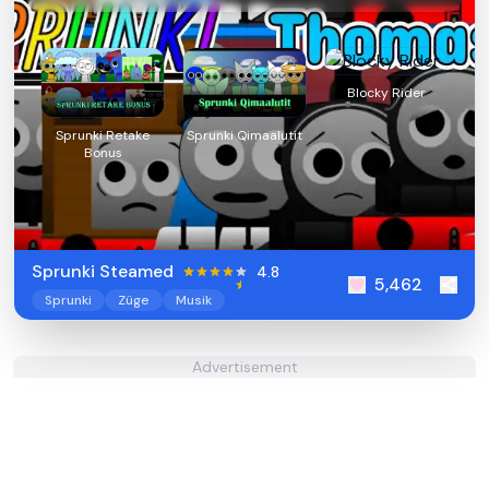
Blocky Rider
Sprunki Retake
Sprunki Qimaalutit
Bonus
Sprunki Steamed
4.8
5,462
Sprunki
Züge
Musik
Advertisement