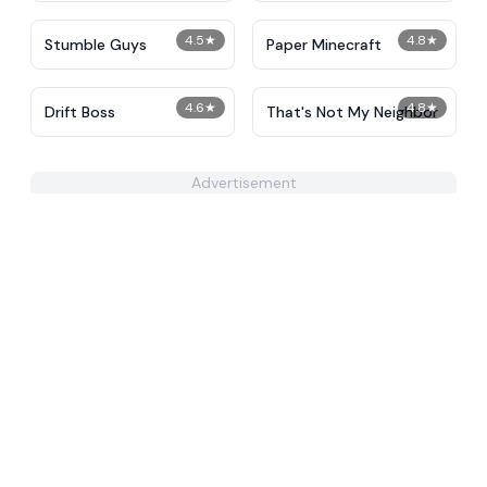
4.5
★
4.8
★
Stumble Guys
Paper Minecraft
4.6
★
4.8
★
Drift Boss
That's Not My Neighbor
Advertisement