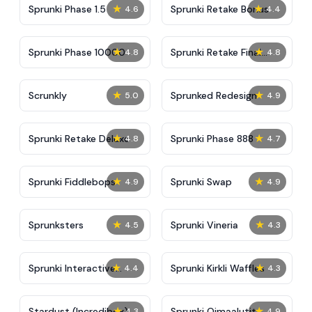
★
★
Sprunki Phase 1.5
Sprunki Retake Bonus
4.6
4.4
★
★
Sprunki Phase 10000
Sprunki Retake Final
4.8
4.8
Update
★
★
Scrunkly
Sprunked Redesign
5.0
4.9
★
★
Sprunki Retake Deluxe
Sprunki Phase 888
4.8
4.7
★
★
Sprunki Fiddlebops
Sprunki Swap
4.9
4.9
★
★
Sprunksters
Sprunki Vineria
4.5
4.3
★
★
Sprunki Interactive
Sprunki Kirkli Waffles
4.4
4.3
Tunner
★
★
Stardust (Incredibox)
Sprunki Qimaalutit
4.3
4.9