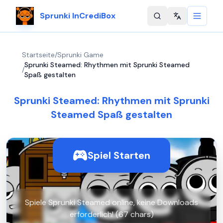
Sprunki InCrediBox
Change langu
Startseite
/
Sprunki Game
Sprunki Steamed: Rhythmen mit Sprunki Steamed
/
Spaß gestalten
Sprunki Steamed: Rhythmen mit Sprunki
Steamed Spaß gestalten
Spiel Starten
Spiele Sprunki Steamed online, keine Downloads
erforderlich! (67 chars)