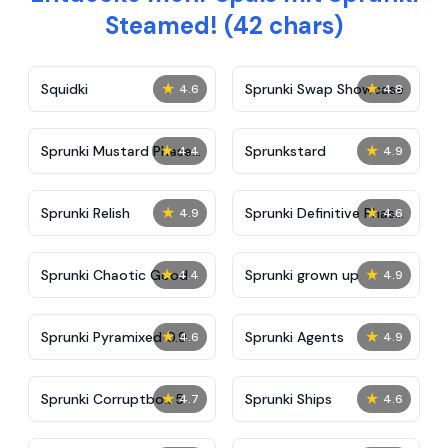
Steamed! (42 chars)
★
★
Squidki
Sprunki Swap Showcase
4.6
4.8
★
★
Sprunki Mustard Phase
Sprunkstard
4.4
4.9
2
★
★
Sprunki Relish
Sprunki Definitive Phase
4.9
4.6
7
★
★
Sprunki Chaotic Good
Sprunki grown up
4.4
4.9
★
★
Sprunki Pyramixed 0.9
Sprunki Agents
4.6
4.9
★
★
Sprunki Corruptbox 5
Sprunki Ships
4.7
4.6