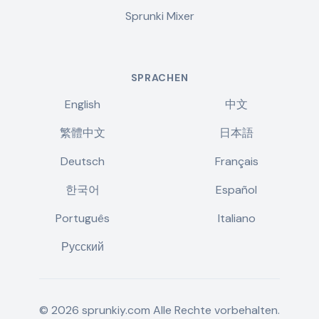
Sprunki Mixer
SPRACHEN
English
中文
繁體中文
日本語
Deutsch
Français
한국어
Español
Português
Italiano
Русский
©
2026
sprunkiy.com
Alle Rechte vorbehalten.