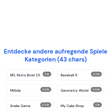
Entdecke andere aufregende Spiele
Kategorien (43 chars)
5
★
4.3
★
NFL Retro Bowl 25
Baseball 9
4.3
★
4.6
★
MiSide
Geometry World
4.4
★
5
★
Snake Game
My Cake Shop