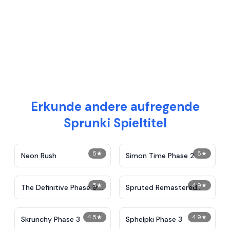
Erkunde andere aufregende
Sprunki Spieltitel
5
★
5
★
Neon Rush
Simon Time Phase 2
5
★
4.9
★
The Definitive Phase 9:
Spruted Remastered
Demolition
Alternative Phase 2
4.5
★
4.9
★
Skrunchy Phase 3
Sphelpki Phase 3