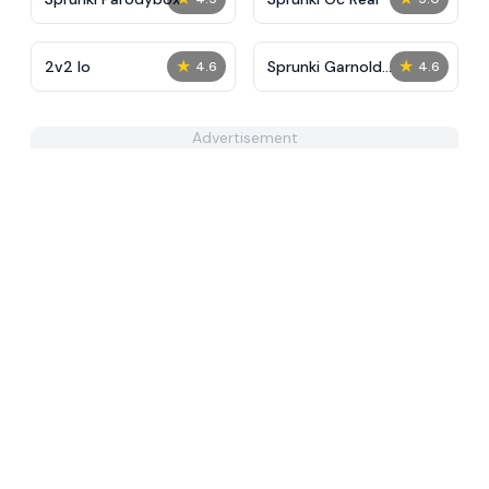
★
★
2v2 Io
Sprunki Garnold
4.6
4.6
Treatment
Advertisement