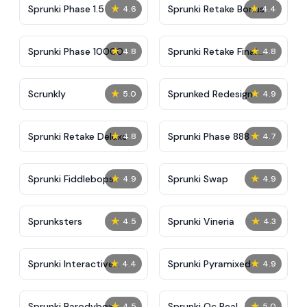
★
★
Sprunki Phase 1.5
Sprunki Retake Bonus
4.6
4.4
★
★
Sprunki Phase 10000
Sprunki Retake Final
4.8
4.8
Update
★
★
Scrunkly
Sprunked Redesign
5.0
4.9
★
★
Sprunki Retake Deluxe
Sprunki Phase 888
4.8
4.7
★
★
Sprunki Fiddlebops
Sprunki Swap
4.9
4.9
★
★
Sprunksters
Sprunki Vineria
4.5
4.3
★
★
Sprunki Interactive
Sprunki Pyramixed
4.4
4.9
Tunner
★
★
Sprunki Parodybox
Sprunki Oc Real
4.5
5.0