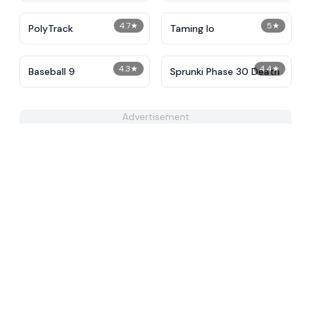
4.7
★
5
★
PolyTrack
Taming Io
4.3
★
4.4
★
Baseball 9
Sprunki Phase 30 Death
Advertisement