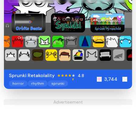
Orbits Beats
Squidki
Sprunki Pyramixed
Sprunki Retakolality
4.8
3,744
horror
rhythm
sprunki
Advertisement