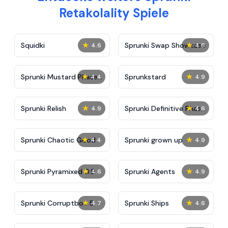
Retakolality Spiele
★
★
Squidki
Sprunki Swap Showcase
4.6
4.8
★
★
Sprunki Mustard Phase
Sprunkstard
4.4
4.9
2
★
★
Sprunki Relish
Sprunki Definitive Phase
4.9
4.6
7
★
★
Sprunki Chaotic Good
Sprunki grown up
4.4
4.9
★
★
Sprunki Pyramixed 0.9
Sprunki Agents
4.6
4.9
★
★
Sprunki Corruptbox 5
Sprunki Ships
4.7
4.6