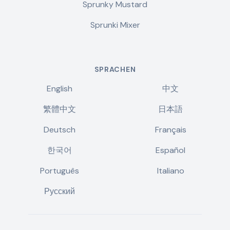
Sprunky Mustard
Sprunki Mixer
SPRACHEN
English
中文
繁體中文
日本語
Deutsch
Français
한국어
Español
Português
Italiano
Русский