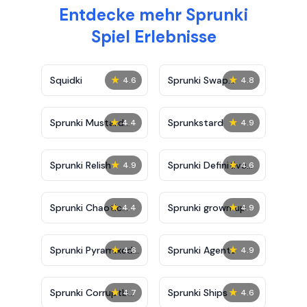
Entdecke mehr Sprunki
Spiel Erlebnisse
★
★
Squidki
Sprunki Swap
4.6
4.8
Showcase
★
★
Sprunki Mustard
Sprunkstard
4.4
4.9
Phase 2
★
★
Sprunki Relish
Sprunki Definitive
4.9
4.6
Phase 7
★
★
Sprunki Chaotic
Sprunki grown up
4.4
4.9
Good
★
★
Sprunki Pyramixed
Sprunki Agents
4.6
4.9
0.9
★
★
Sprunki Corruptbox
Sprunki Ships
4.7
4.6
5