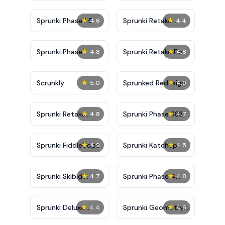
★
★
Sprunki Phase 1.5
Sprunki Retake
4.6
4.4
Bonus
★
★
Sprunki Phase
Sprunki Retake Final
4.8
4.8
10000
Update
★
★
Scrunkly
Sprunked Redesign
5.0
4.9
★
★
Sprunki Retake
Sprunki Phase 888
4.8
4.7
Deluxe
★
★
Sprunki Fiddlebops
Sprunki Katchup
4.9
4.5
★
★
Sprunki Skibidi
Sprunki Phase 4
4.7
4.8
Toilet
Definitive
★
★
Sprunki Deluxe
Sprunki Geometry
4.4
4.6
Retake
Dash