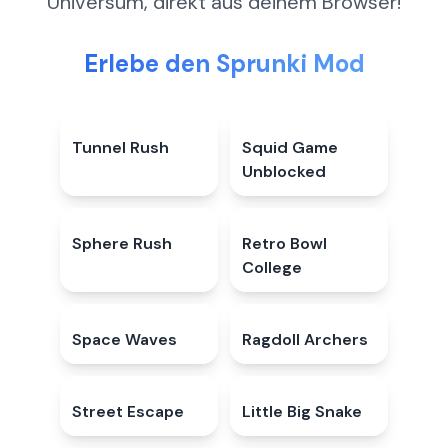
Universum, direkt aus deinem Browser!
Erlebe den Sprunki Mod
Tunnel Rush
4.6
★
Squid Game
4.8
★
Unblocked
Sphere Rush
5.0
★
Retro Bowl
4.2
★
College
Space Waves
4.9
★
Ragdoll Archers
4.3
★
Street Escape
5.0
★
Little Big Snake
4.9
★