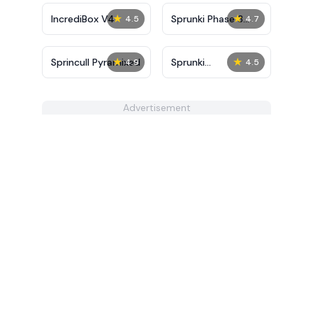
★
★
IncrediBox V4
Sprunki Phase 3
4.5
4.7
Definitive
★
★
Sprincull Pyramixed
Sprunki
4.9
4.5
ParaSprunkilo
Advertisement