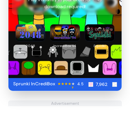
download required!
2048
IncrediBox V4
Squidki
Sprunki InCrediBox
4.5
7,962
Advertisement