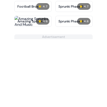
★
★
Football Bros
Sprunki Phase 3
4.7
4.7
Definitive
★
★
Amazing Sprunks
Sprunki Phase 4
4.9
4.6
And Music
Remastered
Advertisement