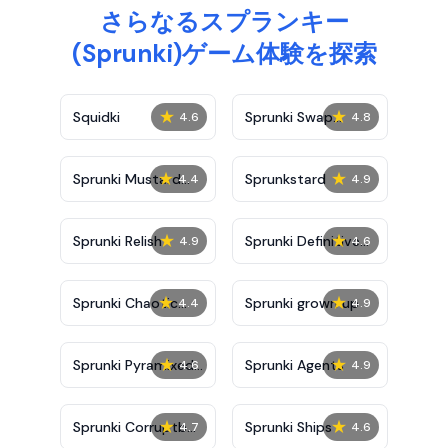
さらなるスプランキー
(Sprunki)ゲーム体験を探索
★
★
Squidki
Sprunki Swap
4.6
4.8
Showcase
★
★
Sprunki Mustard
Sprunkstard
4.4
4.9
Phase 2
★
★
Sprunki Relish
Sprunki Definitive
4.9
4.6
Phase 7
★
★
Sprunki Chaotic
Sprunki grown up
4.4
4.9
Good
★
★
Sprunki Pyramixed
Sprunki Agents
4.6
4.9
0.9
★
★
Sprunki Corruptbox
Sprunki Ships
4.7
4.6
5