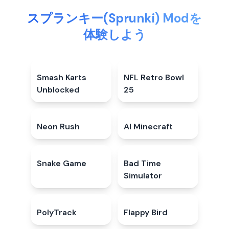
スプランキー(Sprunki) Modを
体験しよう
Smash Karts
4.5
★
NFL Retro Bowl
5.0
★
Unblocked
25
Neon Rush
5.0
★
AI Minecraft
4.6
★
Snake Game
4.4
★
Bad Time
4.4
★
Simulator
PolyTrack
4.7
★
Flappy Bird
4.5
★