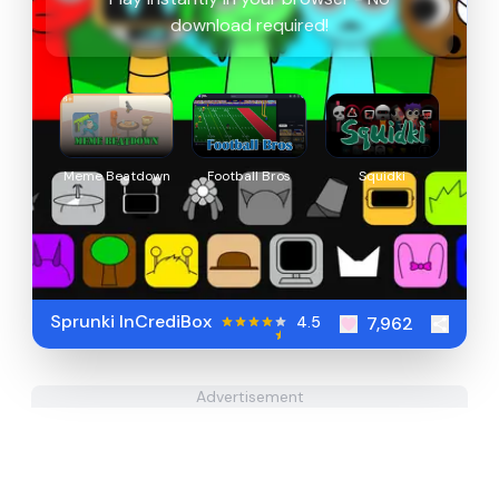
download required!
Meme Beatdown
Football Bros
Squidki
Sprunki InCrediBox
4.5
7,962
Advertisement