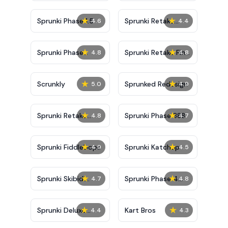
★
★
Sprunki Phase 1.5
Sprunki Retake
4.6
4.4
Bonus
★
★
Sprunki Phase
Sprunki Retake Final
4.8
4.8
10000
Update
★
★
Scrunkly
Sprunked Redesign
5.0
4.9
★
★
Sprunki Retake
Sprunki Phase 888
4.8
4.7
Deluxe
★
★
Sprunki Fiddlebops
Sprunki Katchup
4.9
4.5
★
★
Sprunki Skibidi
Sprunki Phase 4
4.7
4.8
Toilet
Definitive
★
★
Sprunki Deluxe
Kart Bros
4.4
4.3
Retake