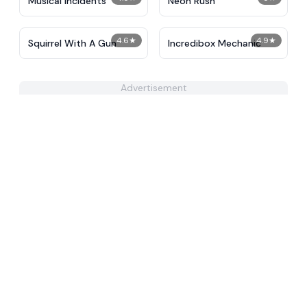
Musical Incidents
Neon Rush
4.6
★
4.9
★
Squirrel With A Gun
Incredibox Mechanic
Advertisement