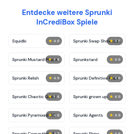
Entdecke weitere Sprunki
InCrediBox Spiele
★
★
Squidki
Sprunki Swap Showcase
4.6
4.8
★
★
Sprunki Mustard Phase
Sprunkstard
4.4
4.9
2
★
★
Sprunki Relish
Sprunki Definitive Phase
4.9
4.6
7
★
★
Sprunki Chaotic Good
Sprunki grown up
4.4
4.9
★
★
Sprunki Pyramixed 0.9
Sprunki Agents
4.6
4.9
★
★
Sprunki Corruptbox 5
Sprunki Ships
4.7
4.6