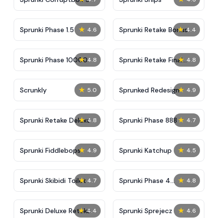
★
★
Sprunki Phase 1.5
Sprunki Retake Bonus
4.6
4.4
★
★
Sprunki Phase 10000
Sprunki Retake Final
4.8
4.8
Update
★
★
Scrunkly
Sprunked Redesign
5.0
4.9
★
★
Sprunki Retake Deluxe
Sprunki Phase 888
4.8
4.7
★
★
Sprunki Fiddlebops
Sprunki Katchup
4.9
4.5
★
★
Sprunki Skibidi Toilet
Sprunki Phase 4
4.7
4.8
Definitive
★
★
Sprunki Deluxe Retake
Sprunki Sprejecz
4.4
4.6