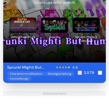
Download erforderlich!
Soflo Wheelie Life
Squidki
Sprunki Phase 3
Definitive
Sprunki Mighti But
4.4
3,579
Human
Charaktermodifikation
Musikgestaltung
Sounddesign
Advertisement