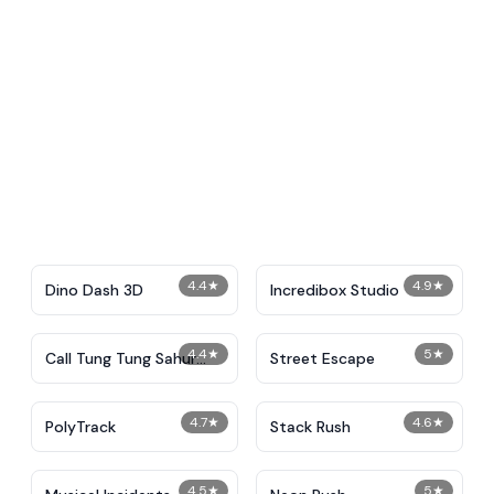
4.4
★
4.9
★
Dino Dash 3D
Incredibox Studio
4.4
★
5
★
Call Tung Tung Sahur
Street Escape
Right Now
4.7
★
4.6
★
PolyTrack
Stack Rush
4.5
★
5
★