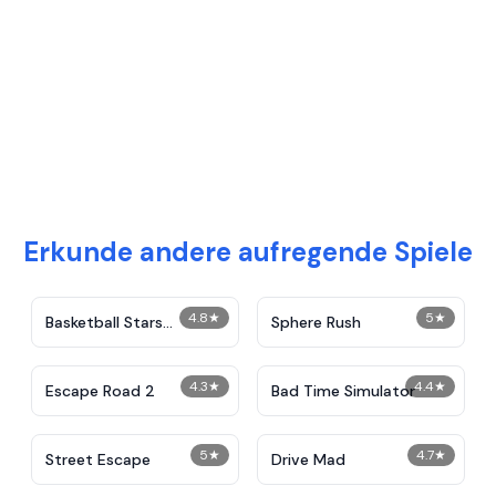
Erkunde andere aufregende Spiele
4.8
★
5
★
Basketball Stars
Sphere Rush
Unblocked
4.3
★
4.4
★
Escape Road 2
Bad Time Simulator
5
★
4.7
★
Street Escape
Drive Mad