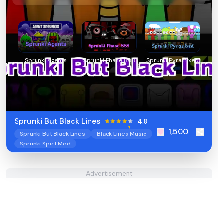
Sprunki Agents
Sprunki Phase 888
Sprunki Pyramixed
Sprunki But Black Lines
4.8
1,500
Sprunki But Black Lines
Black Lines Music
Sprunki Spiel Mod
Advertisement