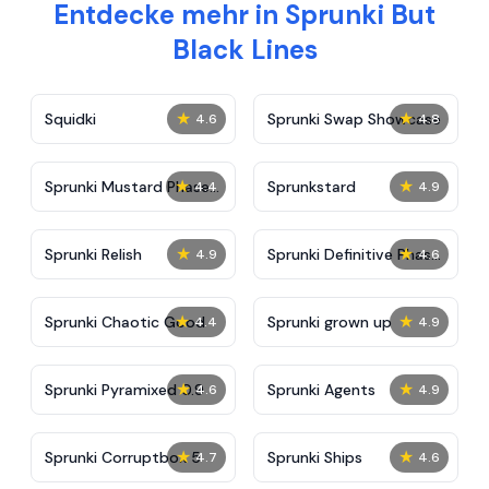
Entdecke mehr in Sprunki But
Black Lines
★
★
Squidki
Sprunki Swap Showcase
4.6
4.8
★
★
Sprunki Mustard Phase
Sprunkstard
4.4
4.9
2
★
★
Sprunki Relish
Sprunki Definitive Phase
4.9
4.6
7
★
★
Sprunki Chaotic Good
Sprunki grown up
4.4
4.9
★
★
Sprunki Pyramixed 0.9
Sprunki Agents
4.6
4.9
★
★
Sprunki Corruptbox 5
Sprunki Ships
4.7
4.6