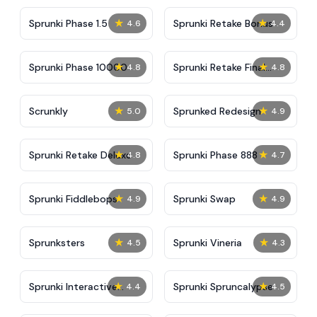
★
★
Sprunki Phase 1.5
Sprunki Retake Bonus
4.6
4.4
★
★
Sprunki Phase 10000
Sprunki Retake Final
4.8
4.8
Update
★
★
Scrunkly
Sprunked Redesign
5.0
4.9
★
★
Sprunki Retake Deluxe
Sprunki Phase 888
4.8
4.7
★
★
Sprunki Fiddlebops
Sprunki Swap
4.9
4.9
★
★
Sprunksters
Sprunki Vineria
4.5
4.3
★
★
Sprunki Interactive
Sprunki Spruncalypse
4.4
4.5
Tunner