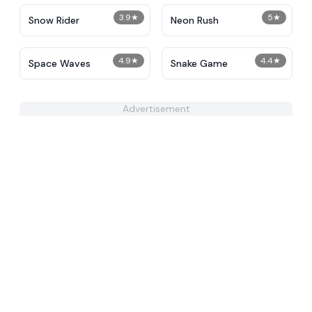
3.9
★
5
★
Snow Rider
Neon Rush
4.9
★
4.4
★
Space Waves
Snake Game
Advertisement