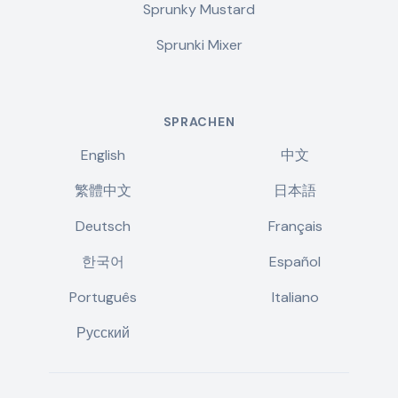
Sprunky Mustard
Sprunki Mixer
SPRACHEN
English
中文
繁體中文
日本語
Deutsch
Français
한국어
Español
Português
Italiano
Русский