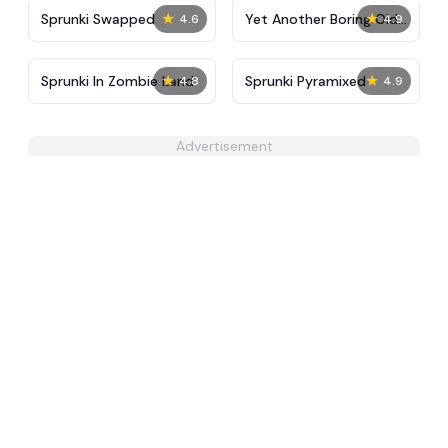
★
★
Sprunki Swapped
Yet Another Boring Old
4.6
4.9
Sprunki Mod
★
★
Sprunki In Zombie Land
Sprunki Pyramixed
4.8
4.9
Advertisement