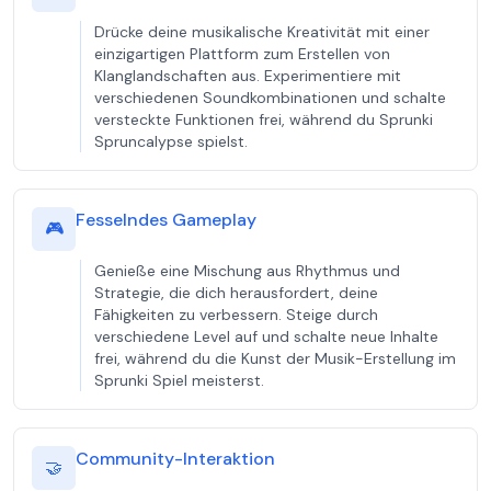
Drücke deine musikalische Kreativität mit einer
einzigartigen Plattform zum Erstellen von
Klanglandschaften aus. Experimentiere mit
verschiedenen Soundkombinationen und schalte
versteckte Funktionen frei, während du Sprunki
Spruncalypse spielst.
Fesselndes Gameplay
🎮
Genieße eine Mischung aus Rhythmus und
Strategie, die dich herausfordert, deine
Fähigkeiten zu verbessern. Steige durch
verschiedene Level auf und schalte neue Inhalte
frei, während du die Kunst der Musik-Erstellung im
Sprunki Spiel meisterst.
Community-Interaktion
🤝