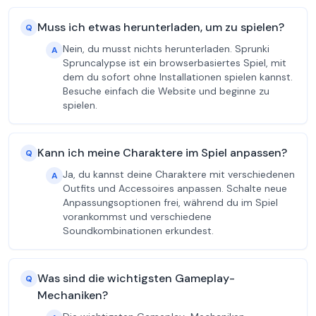
Muss ich etwas herunterladen, um zu spielen?
Q
Nein, du musst nichts herunterladen. Sprunki
A
Spruncalypse ist ein browserbasiertes Spiel, mit
dem du sofort ohne Installationen spielen kannst.
Besuche einfach die Website und beginne zu
spielen.
Kann ich meine Charaktere im Spiel anpassen?
Q
Ja, du kannst deine Charaktere mit verschiedenen
A
Outfits und Accessoires anpassen. Schalte neue
Anpassungsoptionen frei, während du im Spiel
vorankommst und verschiedene
Soundkombinationen erkundest.
Was sind die wichtigsten Gameplay-
Q
Mechaniken?