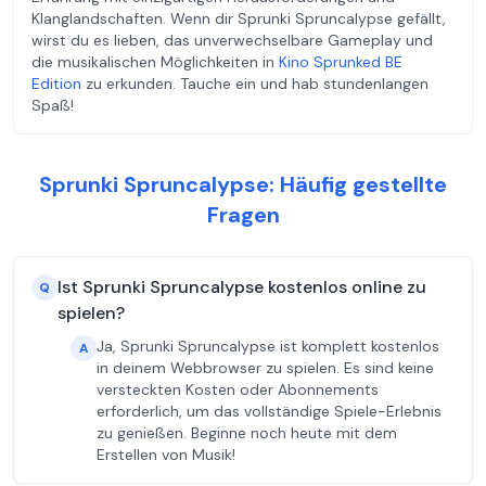
Klanglandschaften. Wenn dir Sprunki Spruncalypse gefällt,
wirst du es lieben, das unverwechselbare Gameplay und
die musikalischen Möglichkeiten in
Kino Sprunked BE
Edition
zu erkunden. Tauche ein und hab stundenlangen
Spaß!
Sprunki Spruncalypse: Häufig gestellte
Fragen
Ist Sprunki Spruncalypse kostenlos online zu
Q
spielen?
Ja, Sprunki Spruncalypse ist komplett kostenlos
A
in deinem Webbrowser zu spielen. Es sind keine
versteckten Kosten oder Abonnements
erforderlich, um das vollständige Spiele-Erlebnis
zu genießen. Beginne noch heute mit dem
Erstellen von Musik!