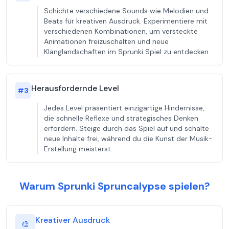
Schichte verschiedene Sounds wie Melodien und
Beats für kreativen Ausdruck. Experimentiere mit
verschiedenen Kombinationen, um versteckte
Animationen freizuschalten und neue
Klanglandschaften im Sprunki Spiel zu entdecken.
Herausfordernde Level
#
3
Jedes Level präsentiert einzigartige Hindernisse,
die schnelle Reflexe und strategisches Denken
erfordern. Steige durch das Spiel auf und schalte
neue Inhalte frei, während du die Kunst der Musik-
Erstellung meisterst.
Warum Sprunki Spruncalypse spielen?
Kreativer Ausdruck
🎨