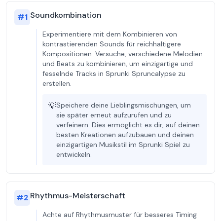
Soundkombination
#
1
Experimentiere mit dem Kombinieren von
kontrastierenden Sounds für reichhaltigere
Kompositionen. Versuche, verschiedene Melodien
und Beats zu kombinieren, um einzigartige und
fesselnde Tracks in Sprunki Spruncalypse zu
erstellen.
💡
Speichere deine Lieblingsmischungen, um
sie später erneut aufzurufen und zu
verfeinern. Dies ermöglicht es dir, auf deinen
besten Kreationen aufzubauen und deinen
einzigartigen Musikstil im Sprunki Spiel zu
entwickeln.
Rhythmus-Meisterschaft
#
2
Achte auf Rhythmusmuster für besseres Timing