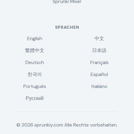
Sprunki Mixer
SPRACHEN
English
中文
繁體中文
日本語
Deutsch
Français
한국어
Español
Português
Italiano
Русский
©
2026
sprunkiy.com
Alle Rechte vorbehalten.