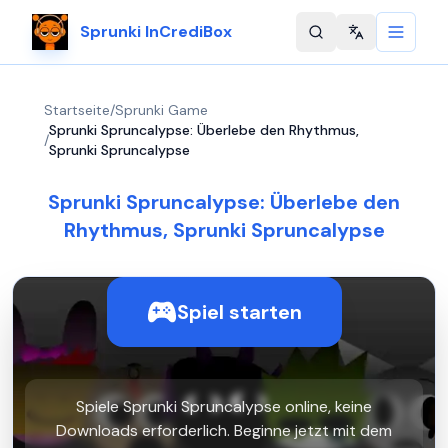
Sprunki InCrediBox
Change langu
Startseite
/
Sprunki Game
Sprunki Spruncalypse: Überlebe den Rhythmus,
/
Sprunki Spruncalypse
Sprunki Spruncalypse: Überlebe den
Rhythmus, Sprunki Spruncalypse
Spiel starten
Spiele Sprunki Spruncalypse online, keine
Downloads erforderlich. Beginne jetzt mit dem