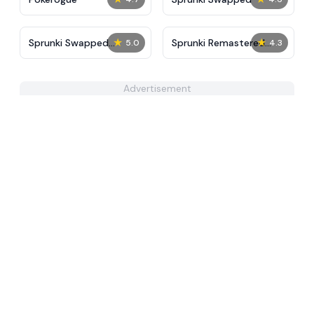
★
★
Sprunki Swapped
Sprunki Remastered
5.0
4.3
Version
Final
Advertisement