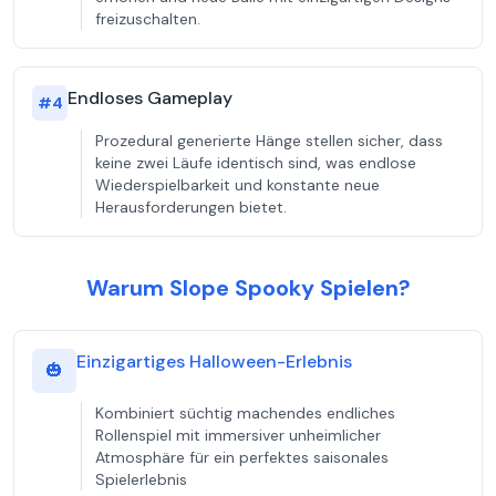
freizuschalten.
Endloses Gameplay
#
4
Prozedural generierte Hänge stellen sicher, dass
keine zwei Läufe identisch sind, was endlose
Wiederspielbarkeit und konstante neue
Herausforderungen bietet.
Warum Slope Spooky Spielen?
Einzigartiges Halloween-Erlebnis
🎃
Kombiniert süchtig machendes endliches
Rollenspiel mit immersiver unheimlicher
Atmosphäre für ein perfektes saisonales
Spielerlebnis