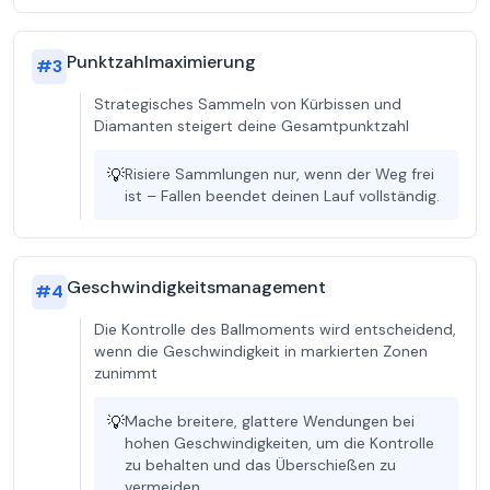
Punktzahlmaximierung
#
3
Strategisches Sammeln von Kürbissen und
Diamanten steigert deine Gesamtpunktzahl
💡
Risiere Sammlungen nur, wenn der Weg frei
ist – Fallen beendet deinen Lauf vollständig.
Geschwindigkeitsmanagement
#
4
Die Kontrolle des Ballmoments wird entscheidend,
wenn die Geschwindigkeit in markierten Zonen
zunimmt
💡
Mache breitere, glattere Wendungen bei
hohen Geschwindigkeiten, um die Kontrolle
zu behalten und das Überschießen zu
vermeiden.