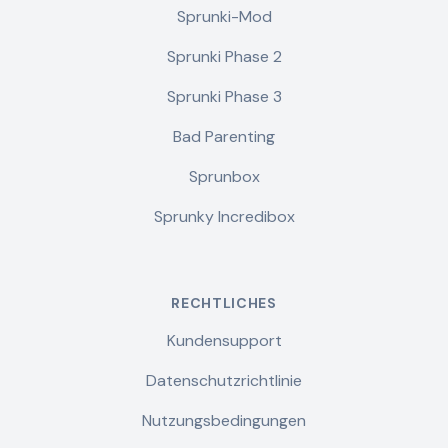
Sprunki-Mod
Sprunki Phase 2
Sprunki Phase 3
Bad Parenting
Sprunbox
Sprunky Incredibox
RECHTLICHES
Kundensupport
Datenschutzrichtlinie
Nutzungsbedingungen