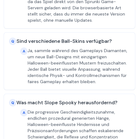
da das Spiel direkt von den Sprunki Game-
Servern geladen wird. Die browserbasierte Art
stellt sicher, dass du immer die neueste Version
spielst, ohne manuelle Updates.
Sind verschiedene Ball-Skins verfügbar?
Q
Ja, sammle während des Gameplays Diamanten,
A
um neue Ball-Designs mit einzigartigen
Halloween-beeinflussten Mustern freizuschalten.
Jeder Ball bietet visuelle Anpassung, während
identische Physik- und Kontrollmechanismen für
faires Gameplay erhalten bleiben.
Was macht Slope Spooky herausfordernd?
Q
Die progressive Geschwindigkeitszunahme,
A
endlichen prozedural generierten Hänge,
Halloween-beeinflusste Hindernisse und
Präzisionsanforderungen schaffen eskalierende
Schwierigkeit, die Reflexe und Konzentration