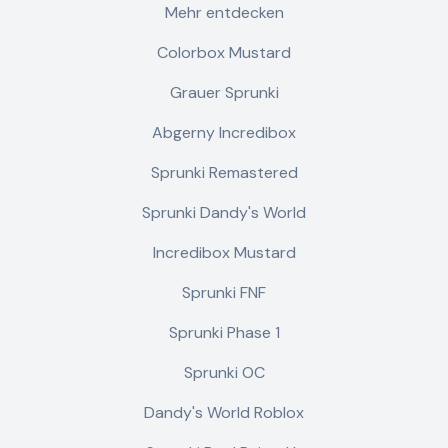
Mehr entdecken
Colorbox Mustard
Grauer Sprunki
Abgerny Incredibox
Sprunki Remastered
Sprunki Dandy's World
Incredibox Mustard
Sprunki FNF
Sprunki Phase 1
Sprunki OC
Dandy's World Roblox