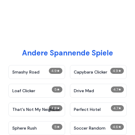
Andere Spannende Spiele
4.9
★
4.9
★
Smashy Road
Capybara Clicker
5
★
4.7
★
Loaf Clicker
Drive Mad
4.8
★
4.7
★
That's Not My Neighbor
Perfect Hotel
5
★
4.6
★
Sphere Rush
Soccer Random