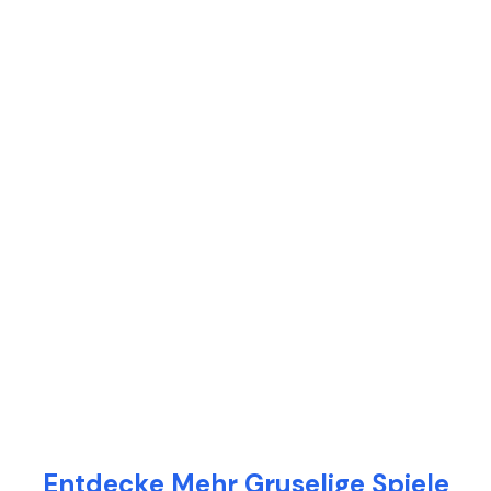
Entdecke Mehr Gruselige Spiele