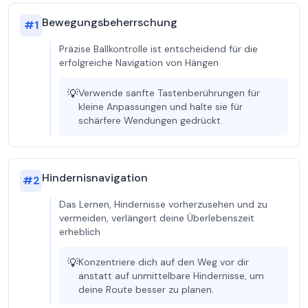
Bewegungsbeherrschung
#
1
Präzise Ballkontrolle ist entscheidend für die
erfolgreiche Navigation von Hängen
💡
Verwende sanfte Tastenberührungen für
kleine Anpassungen und halte sie für
schärfere Wendungen gedrückt.
Hindernisnavigation
#
2
Das Lernen, Hindernisse vorherzusehen und zu
vermeiden, verlängert deine Überlebenszeit
erheblich
💡
Konzentriere dich auf den Weg vor dir
anstatt auf unmittelbare Hindernisse, um
deine Route besser zu planen.