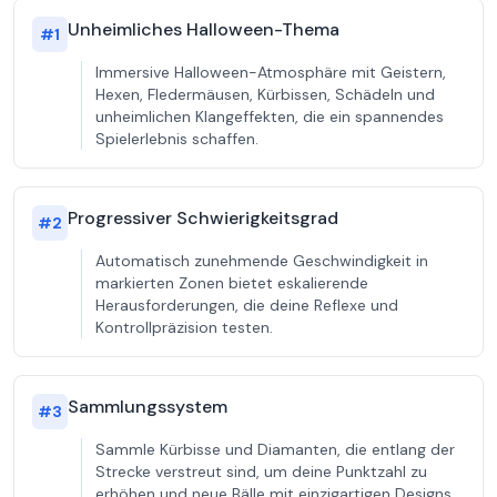
Unheimliches Halloween-Thema
#
1
Immersive Halloween-Atmosphäre mit Geistern,
Hexen, Fledermäusen, Kürbissen, Schädeln und
unheimlichen Klangeffekten, die ein spannendes
Spielerlebnis schaffen.
Progressiver Schwierigkeitsgrad
#
2
Automatisch zunehmende Geschwindigkeit in
markierten Zonen bietet eskalierende
Herausforderungen, die deine Reflexe und
Kontrollpräzision testen.
Sammlungssystem
#
3
Sammle Kürbisse und Diamanten, die entlang der
Strecke verstreut sind, um deine Punktzahl zu
erhöhen und neue Bälle mit einzigartigen Designs